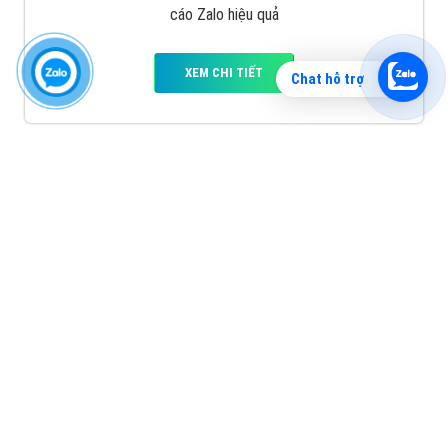
cáo Zalo hiệu quả
XEM CHI TIẾT
Chat hỗ trợ
Quảng cáo TikTok