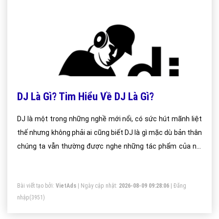
DJ Là Gì? Tim Hiểu Về DJ Là Gì?
DJ là một trong những nghề mới nổi, có sức hút mãnh liệt
thế nhưng không phải ai cũng biết DJ là gì mặc dù bản thân
chúng ta vẫn thường được nghe những tác phẩm của nó,
tên nó trên các phương tiện thông tin đại chúng.
Bài viết tạo bởi:
VietAds
| Ngày cập nhật:
2026-08-09 09:28:06
|
Đăng
nhập
(3951)