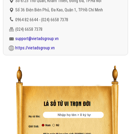
Số 6/25 Thổ Quan, Khâm Thiên, Đống Đa, TP.Hà Nội
Số 36 Điện Biên Phủ, Đa Kao, Quận 1, TP.Hồ Chí Minh
0964 82 6644 - (024) 6658 7378
(024) 6658 7378
support@vietadsgroup.vn
https://vietadsgroup.vn