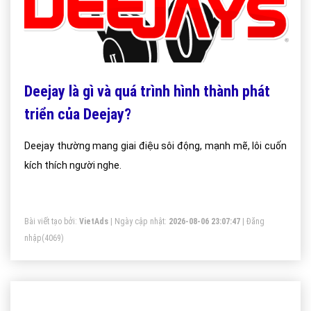
Deejay là gì và quá trình hình thành phát
triển của Deejay?
Deejay thường mang giai điệu sôi động, mạnh mẽ, lôi cuốn
kích thích người nghe.
Bài viết tạo bởi:
VietAds
| Ngày cập nhật:
2026-08-06 23:07:47
|
Đăng
nhập
(4069)