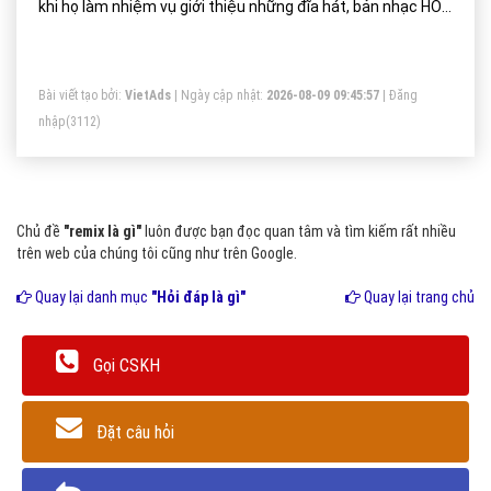
khi họ làm nhiệm vụ giới thiệu những đĩa hát, bản nhạc HOT
cho thính giả.
Bài viết tạo bởi:
VietAds
| Ngày cập nhật:
2026-08-09 09:45:57
|
Đăng
nhập
(3112)
Chủ đề
"remix là gì"
luôn được bạn đọc quan tâm và tìm kiếm rất nhiều
trên web của chúng tôi cũng như trên Google.
Quay lại danh mục
"Hỏi đáp là gì"
Quay lại trang chủ
Gọi CSKH
Đặt câu hỏi