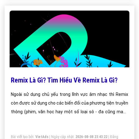
Remix Là Gì? Tìm Hiểu Về Remix Là Gì?
Ngoài sử dụng chủ yếu trong lĩnh vực âm nhạc thì Remix
còn được sử dụng cho các biến đổi của phương tiện truyền
thông (phim, văn học hay một số loại sô - đa cũng mang
tên là Sprite Remix). Thật là hữu dụng đúng không nào.
Bài viết tạo bởi:
VietAds
| Ngày cập nhật:
2026-08-08 23:43:22
|
Đăng