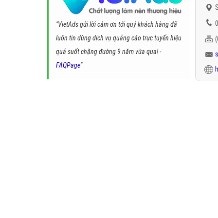
S
0
"VietAds gửi lời cảm ơn tới quý khách hàng đã
luôn tin dùng dịch vụ quảng cáo trực tuyến hiệu
quả suốt chặng đường 9 năm vừa qua! -
FAQPage
"
h