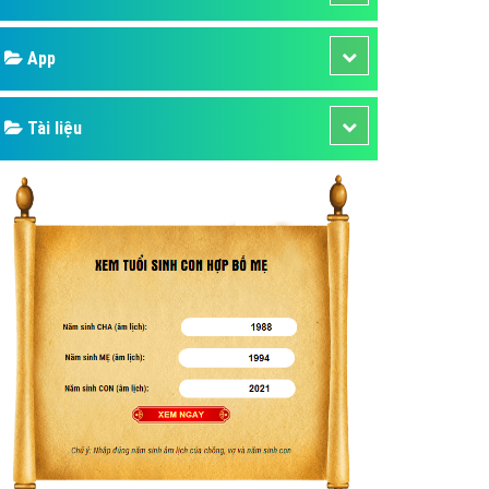
áp quảng cáo Youtube
Google
kế ứng dụng
 cáo Cốc Cốc hiệu quả
Bảng giá
 cáo Zalo chuyên nghiệp
ghĩa
Web Store
à gì
Dịch vụ liên quan
mềm ứng dụng hay
Other Ads
Quảng Cáo Google
App