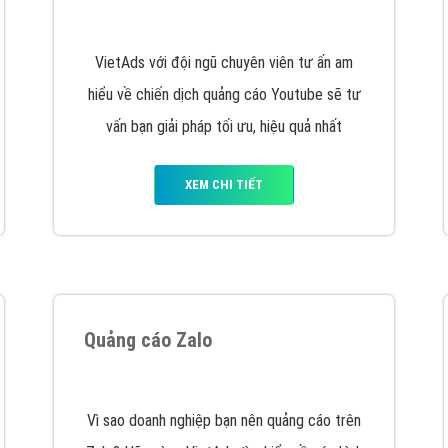
hát triển Website cho doanh nghiệp mình
. Đừng chần chừ hã
support@vietadsgroup.vn
để được tư vấn chuyên sâu về giải phá
Quảng cáo trên Facebook