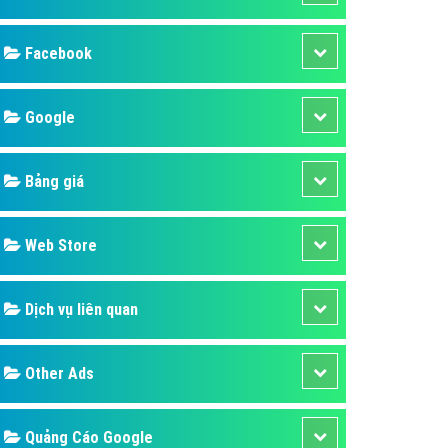
ụ Domain & Hosting
áp phần mềm
áp quảng cáo TVC
p quảng cáo mobile
p quảng cáo Online
áp quảng cáo Skype
p Domain & Hosting
Design
p viết bài Marketing
 cáo Youtube
SEO
ụ quảng cáo Youtube
ụ quảng cáo Cốc Cốc
Banner
ụ quảng cáo Tiktok
Facebook
ụ quảng cáo Zalo