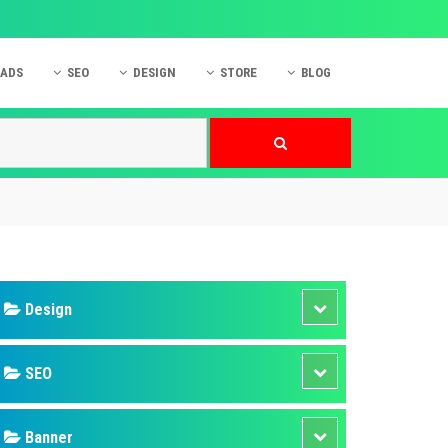
 ADS
SEO
DESIGN
STORE
BLOG
ner
 cáo Mobile
SEO Website
Thiết kế Web
nner
p quảng cáo Instagram
Dịch vụ SEO Website
Thiết kế Website
 cáo Zalo
Hỏi đáp SEO Google
Danh sách Website
 cáo Instagram
Thiết kế Landing Page
cáo Online
Dịch vụ thiết kế Website
 cáo Skype
Hỏi đáp Website
 cáo TVC
 cáo Cốc Cốc
mềm ứng dụng hay