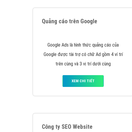
Tại sao chọn công ty Việt Ads làm đối 
Công ty Việt Ads thành lập từ năm 2013
, c
phí mà bạn có thể đầu tư cho marketing on
trung tâm marketing online uy tín hàng năm, l