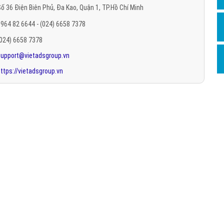
ố 36 Điện Biên Phủ, Đa Kao, Quận 1, TP.Hồ Chí Minh
Hỏi đ
964 82 6644 - (024) 6658 7378
Thiết 
(024) 6658 7378
Quảng
support@vietadsgroup.vn
Quảng
ttps://vietadsgroup.vn
Định n
Nghĩa l
Phần 