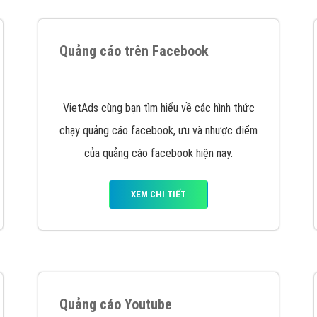
tác Marketing Online?
húng tôi với bề dày kinh nghiệm sẽ tư vấn xây dựng và phát tr
line. Đội ngũ kỹ thuật quảng cáo trực tuyến, SEO, lập trình Web 
uôn
đem đến cho khách hàng sản phẩm/ dịch vụ chất lượng
.