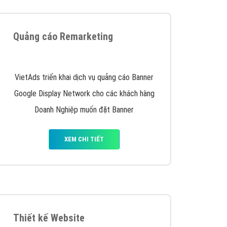
iển thương hiệu của doanh nghiệp bạn với mức chi
chuyên sâu trong nghề, được đào tạo bài bản tại