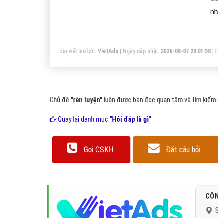
nh
nh
và
Bài viết tạo bởi:
VietAds
| Ngày cập nhật:
2026-08-07 20:01:58
|
th
kh
bạ
bạ
Chủ đề
"rèn luyện"
luôn được bạn đọc quan tâm và tìm kiếm r
Quay lại danh mục
"Hỏi đáp là gì"
Gọi CSKH
Đặt câu hỏi
CÔN
S