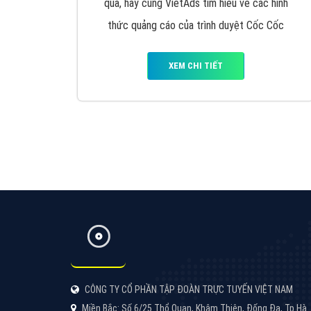
Google Ads là hình thức quảng cáo của
Google được tài trợ có chữ Ad gồm 4 ví trí
trên cùng và 3 vị trí dưới cùng
XEM CHI TIẾT
Công ty SEO Website