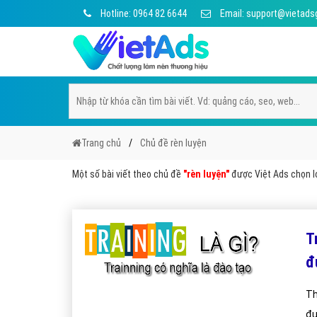
Hotline: 0964 82 6644
Email: support@vietads
Trang chủ
Chủ đề rèn luyện
Một số bài viết theo chủ đề
"rèn luyện"
được Việt Ads chọn lọ
Tr
đ
Th
đư