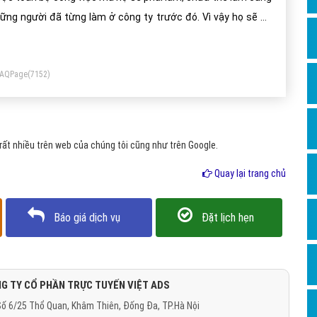
Dịch v
ững người đã từng làm ở công ty trước đó. Vì vậy họ sẽ có
Hỏi đ
ững buổi training để làm quen với công việc, cho tới khi đi
Hỏi đ
o hoạt động chính thức họ cần tích lũy nhanh những kiến
FAQPage
(7152)
ức từ các buổi training. Vì vậy nếu bạn là người mới đi làm,
Hỏi đá
i vào một công ty nào đó bạn được training về công việc mà
Hỏi đá
n sẽ làm, hãy cố gắng nắm bắt thật nhanh những vấn đề mà
Hỏi đ
n được training
ất nhiều trên web của chúng tôi cũng như trên Google.
Hỏi đá
Quay lại trang chủ
Hỏi đá
Quảng
Báo giá dịch vụ
Đặt lịch hẹn
Dịch v
Dịch v
Dịch v
G TY CỔ PHẦN TRỰC TUYẾN VIỆT ADS
ố 6/25 Thổ Quan, Khâm Thiên, Đống Đa, TP.Hà Nội
Dịch v