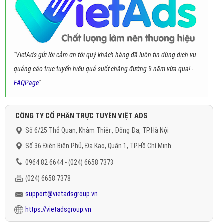
"VietAds gửi lời cảm ơn tới quý khách hàng đã luôn tin dùng dịch vụ
quảng cáo trực tuyến hiệu quả suốt chặng đường 9 năm vừa qua! -
FAQPage
"
CÔNG TY CỔ PHẦN TRỰC TUYẾN VIỆT ADS
Số 6/25 Thổ Quan, Khâm Thiên, Đống Đa, TP.Hà Nội
Số 36 Điện Biên Phủ, Đa Kao, Quận 1, TP.Hồ Chí Minh
0964 82 6644 - (024) 6658 7378
(024) 6658 7378
support@vietadsgroup.vn
https://vietadsgroup.vn