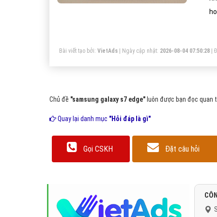
ho
tr
đâ
Bài viết tạo bởi:
VietAds
| Ngày cập nhật:
2026-08-04 07:50:28
|
Đ
Chủ đề
"samsung galaxy s7 edge"
luôn được bạn đọc quan tâ
Quay lại danh mục
"Hỏi đáp là gì"
Gọi CSKH
Đặt câu hỏi
CÔN
S