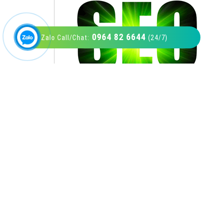
0964 82 6644
Zalo Call/Chat:
(24/7)
VietAds với đội ngũ SEOer giàu kinh nghiệm
được đào tạo bài bản tại các trung tâm SEO
lớn như: Litado, Inet, Vietmoz, Vinalink
XEM CHI TIẾT