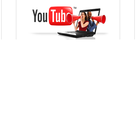
VietAds với đội ngũ chuyên viên tư ấn am
hiểu về chiến dịch quảng cáo Youtube sẽ tư
vấn bạn giải pháp tối ưu, hiệu quả nhất
XEM CHI TIẾT