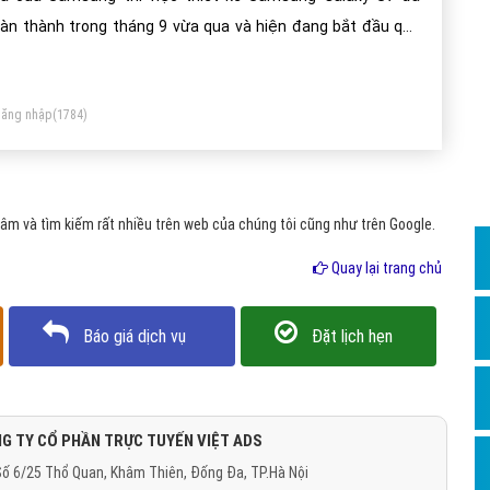
Dịch v
àn thành trong tháng 9 vừa qua và hiện đang bắt đầu quá
Hỏi đ
ình sản xuất để kịp cho thời điểm ra mắt vào ngày 19/1 tới
Hỏi đ
y.
ăng nhập
(1784)
Hỏi đá
Hỏi đá
Hỏi đ
m và tìm kiếm rất nhiều trên web của chúng tôi cũng như trên Google.
Hỏi đá
Quay lại trang chủ
Hỏi đá
Quảng
Báo giá dịch vụ
Đặt lịch hẹn
Dịch v
Dịch v
Dịch v
G TY CỔ PHẦN TRỰC TUYẾN VIỆT ADS
ố 6/25 Thổ Quan, Khâm Thiên, Đống Đa, TP.Hà Nội
Dịch v