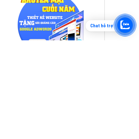
Chat hỗ trợ
Tìm công ty thiết kế website uy tín, chuyên
nghiệp tại Hà Nội là rất khó cho khách hàng.
VietAds xin giới thiệu công ty thiết kế Viet
XEM CHI TIẾT