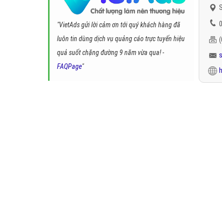
S
0
"VietAds gửi lời cảm ơn tới quý khách hàng đã
luôn tin dùng dịch vụ quảng cáo trực tuyến hiệu
quả suốt chặng đường 9 năm vừa qua! -
FAQPage
"
h