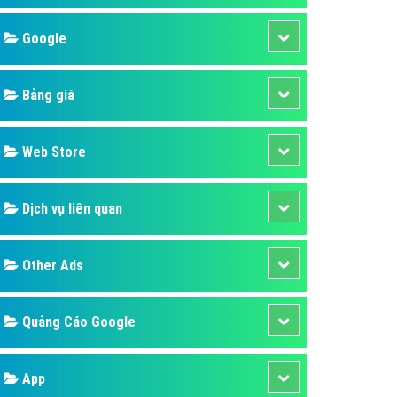
áp quảng cáo Youtube
Google
kế ứng dụng
 cáo Cốc Cốc hiệu quả
Bảng giá
 cáo Zalo chuyên nghiệp
ghĩa
Web Store
à gì
Dịch vụ liên quan
mềm ứng dụng hay
Other Ads
Quảng Cáo Google
App