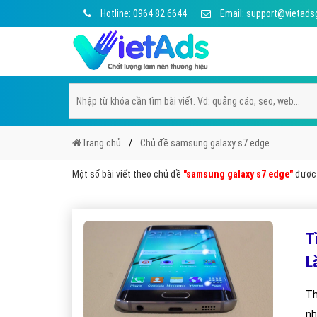
Hotline: 0964 82 6644
Email: support@vietads
Trang chủ
Chủ đề samsung galaxy s7 edge
Một số bài viết theo chủ đề
"samsung galaxy s7 edge"
được 
T
L
Th
nh