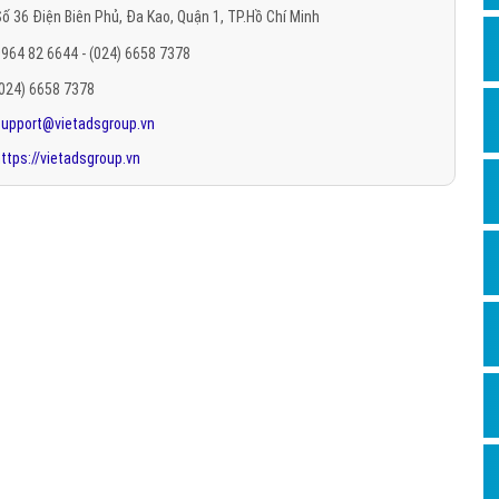
ố 36 Điện Biên Phủ, Đa Kao, Quận 1, TP.Hồ Chí Minh
Hỏi đ
964 82 6644 - (024) 6658 7378
Thiết 
(024) 6658 7378
Quảng
support@vietadsgroup.vn
Quảng
ttps://vietadsgroup.vn
Định n
Nghĩa l
Phần 