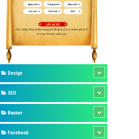
ụ Domain & Hosting
áp phần mềm
áp quảng cáo TVC
p quảng cáo mobile
p quảng cáo Online
áp quảng cáo Skype
p Domain & Hosting
Design
p viết bài Marketing
 cáo Youtube
SEO
ụ quảng cáo Youtube
ụ quảng cáo Cốc Cốc
Banner
ụ quảng cáo Tiktok
Facebook
ụ quảng cáo Zalo