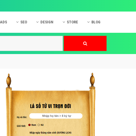
 ADS
SEO
DESIGN
STORE
BLOG
ner
 cáo Mobile
SEO Website
Thiết kế Web
nner
p quảng cáo Instagram
Dịch vụ SEO Website
Thiết kế Website
 cáo Zalo
Hỏi đáp SEO Google
Danh sách Website
 cáo Instagram
Thiết kế Landing Page
cáo Online
Dịch vụ thiết kế Website
 cáo Skype
Hỏi đáp Website
 cáo TVC
 cáo Cốc Cốc
mềm ứng dụng hay