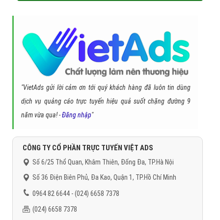
"VietAds gửi lời cảm ơn tới quý khách hàng đã luôn tin dùng
dịch vụ quảng cáo trực tuyến hiệu quả suốt chặng đường 9
năm vừa qua! -
Đăng nhập
"
CÔNG TY CỔ PHẦN TRỰC TUYẾN VIỆT ADS
Số 6/25 Thổ Quan, Khâm Thiên, Đống Đa, TP.Hà Nội
Số 36 Điện Biên Phủ, Đa Kao, Quận 1, TP.Hồ Chí Minh
0964 82 6644 - (024) 6658 7378
(024) 6658 7378