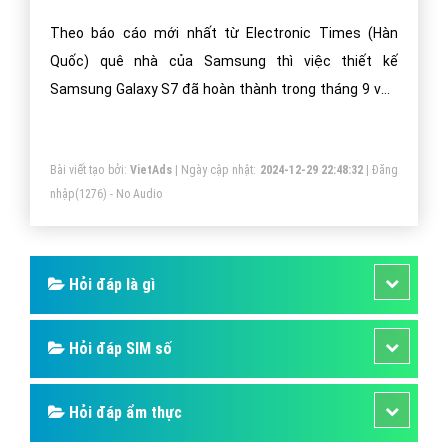
Theo báo cáo mới nhất từ Electronic Times (Hàn
Quốc) quê nhà của Samsung thì việc thiết kế
Samsung Galaxy S7 đã hoàn thành trong tháng 9 vừa
qua và hiện đang bắt đầu quá trình sản xuất để kịp
cho thời điểm ra mắt vào ngày 19/1 tới đây.
Bài viết tạo bởi:
VietAds
| Ngày cập nhật:
2024-12-29 22:48:32
|
Đăng
nhập
(1276) - No Audio
Hỏi đáp là gì
Hỏi đáp SIM số
Hỏi đáp ẩm thực