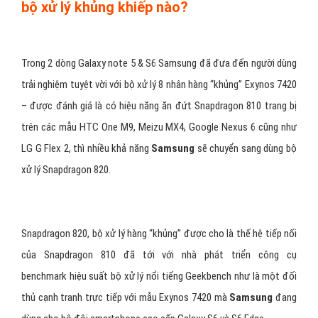
bộ xử lý khủng khiếp nào?
Trong 2 dòng Galaxy note 5 & S6 Samsung đã đưa đến người dùng
trải nghiệm tuyệt vời với bộ xử lý 8 nhân hàng “khủng” Exynos 7420
– được đánh giá là có hiệu năng ăn đứt Snapdragon 810 trang bị
trên các mẫu HTC One M9, Meizu MX4, Google Nexus 6 cũng như
LG G Flex 2, thì nhiều khả năng
Samsung
sẽ chuyển sang dùng bộ
xử lý Snapdragon 820.
Snapdragon 820, bộ xử lý hàng “khủng” được cho là thế hệ tiếp nối
của Snapdragon 810 đã tới với nhà phát triển công cụ
benchmark hiệu suất bộ xử lý nổi tiếng Geekbench như là một đối
thủ cạnh tranh trực tiếp với mẫu Exynos 7420 mà
Samsung
đang