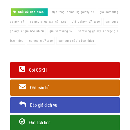
Chủ đề liên quan:
điện thoại samsung galaxy s7
gia samsung
galaxy s7
samsung galaxy s7 edge
giá galaxy s7 edge
samsung
galaxy s7 gia bao nhieu
gia samsung s7
samsung galaxy s7 edge gia
bao nhieu
samsung s7 edge
samsung s7 gia bao nhieu
Gọi CSKH
Đặt câu hỏi
Báo giá dịch vụ
Đặt lịch hẹn