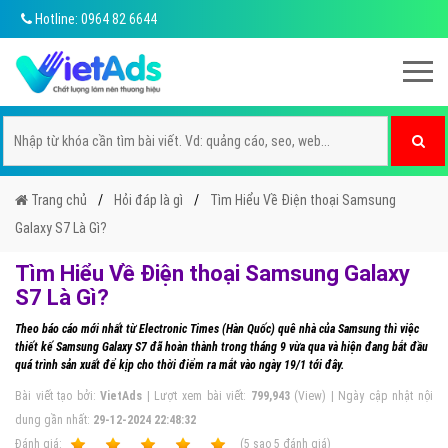
Hotline: 0964 82 6644
Trang chủ
Hỏi đáp là gì
Tìm Hiểu Về Điện thoại Samsung
Galaxy S7 Là Gì?
Tìm Hiểu Về Điện thoại Samsung Galaxy
S7 Là Gì?
Theo báo cáo mới nhất từ Electronic Times (Hàn Quốc) quê nhà của Samsung thì việc
thiết kế Samsung Galaxy S7 đã hoàn thành trong tháng 9 vừa qua và hiện đang bắt đầu
quá trình sản xuất để kịp cho thời điểm ra mắt vào ngày 19/1 tới đây.
Bài viết tạo bởi:
VietAds
| Lượt xem bài viết:
799,943
(View) | Ngày cập nhật nội
dung gần nhất:
29-12-2024 22:48:32
Ðánh giá:
1
2
3
4
5
(
5
sao
5
đánh giá)