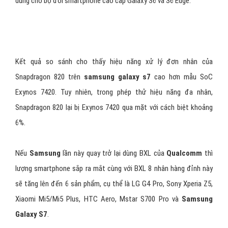
dùng cho bộ đôi smartphone cao cấp Galaxy S6 và S6 Edge.
Kết quả so sánh cho thấy hiệu năng xử lý đơn nhân của
Snapdragon 820 trên
samsung galaxy s7
cao hơn mẫu SoC
Exynos 7420. Tuy nhiên, trong phép thử hiệu năng đa nhân,
Snapdragon 820 lại bị Exynos 7420 qua mặt với cách biệt khoảng
6%.
Nếu
Samsung
lần này quay trở lại dùng BXL của
Qualcomm
thì
lượng smartphone sắp ra mắt cùng với BXL 8 nhân hàng đỉnh này
sẽ tăng lên đến 6 sản phẩm, cụ thể là LG G4 Pro, Sony Xperia Z5,
Xiaomi Mi5/Mi5 Plus, HTC Aero, Mstar S700 Pro và
Samsung
Galaxy S7
.