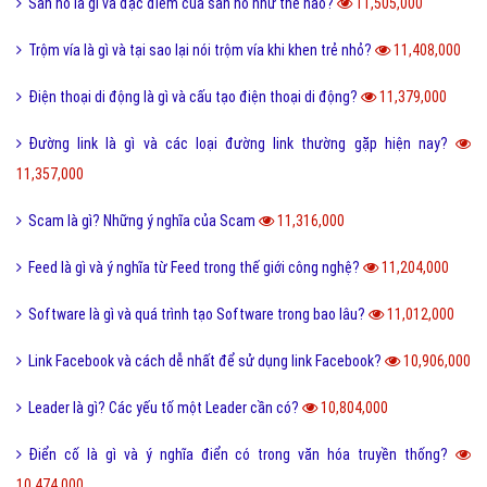
San hô là gì và đặc điểm của san hô như thế nào?
11,505,000
Trộm vía là gì và tại sao lại nói trộm vía khi khen trẻ nhỏ?
11,408,000
Điện thoại di động là gì và cấu tạo điện thoại di động?
11,379,000
Đường link là gì và các loại đường link thường gặp hiện nay?
11,357,000
Scam là gì? Những ý nghĩa của Scam
11,316,000
Feed là gì và ý nghĩa từ Feed trong thế giới công nghệ?
11,204,000
Software là gì và quá trình tạo Software trong bao lâu?
11,012,000
Link Facebook và cách dễ nhất để sử dụng link Facebook?
10,906,000
Leader là gì? Các yếu tố một Leader cần có?
10,804,000
Điển cố là gì và ý nghĩa điển có trong văn hóa truyền thống?
10,474,000