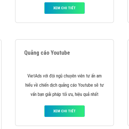
hát triển Website cho doanh nghiệp mình
. Đừng chần chừ hã
support@vietadsgroup.vn
để được tư vấn chuyên sâu về giải phá
Quảng cáo trên Facebook