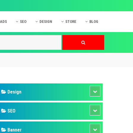
 ADS
SEO
DESIGN
STORE
BLOG
ner
 cáo Mobile
SEO Website
Thiết kế Web
nner
p quảng cáo Instagram
Dịch vụ SEO Website
Thiết kế Website
 cáo Zalo
Hỏi đáp SEO Google
Danh sách Website
 cáo Instagram
Thiết kế Landing Page
cáo Online
Dịch vụ thiết kế Website
 cáo Skype
Hỏi đáp Website
 cáo TVC
 cáo Cốc Cốc
mềm ứng dụng hay