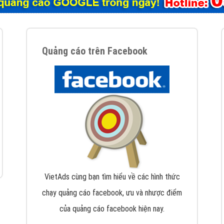
tác Marketing Online?
húng tôi với bề dày kinh nghiệm sẽ tư vấn xây dựng và phát tr
line. Đội ngũ kỹ thuật quảng cáo trực tuyến, SEO, lập trình Web 
uôn
đem đến cho khách hàng sản phẩm/ dịch vụ chất lượng
.