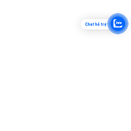
Chat hỗ trợ
Tìm công ty thiết kế website uy tín, chuyên
nghiệp tại Hà Nội là rất khó cho khách hàng.
VietAds xin giới thiệu công ty thiết kế Viet
XEM CHI TIẾT