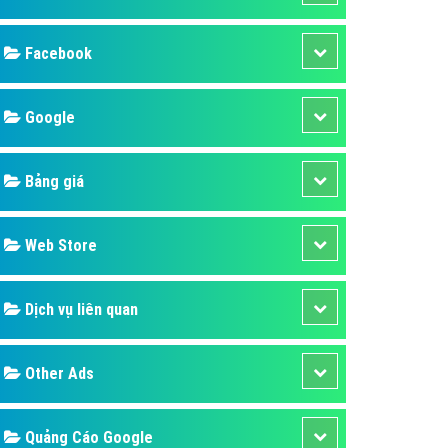
ụ Domain & Hosting
áp phần mềm
áp quảng cáo TVC
p quảng cáo mobile
p quảng cáo Online
áp quảng cáo Skype
p Domain & Hosting
Design
p viết bài Marketing
 cáo Youtube
SEO
ụ quảng cáo Youtube
ụ quảng cáo Cốc Cốc
Banner
ụ quảng cáo Tiktok
Facebook
ụ quảng cáo Zalo