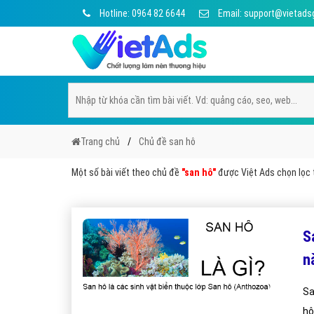
Hotline: 0964 82 6644
Email: support@vietads
Trang chủ
Chủ đề san hô
Một số bài viết theo chủ đề
"san hô"
được Việt Ads chọn lọc t
S
n
Sa
hô