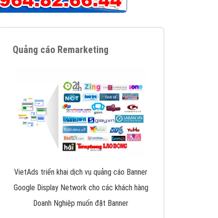
iển thương hiệu của doanh nghiệp bạn với mức chi
chuyên sâu trong nghề, được đào tạo bài bản tại