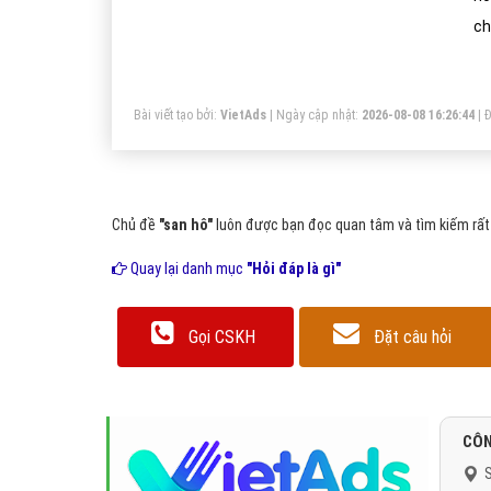
ch
Qu
Bài viết tạo bởi:
VietAds
| Ngày cập nhật:
2026-08-08 16:26:44
|
Đ
Chủ đề
"san hô"
luôn được bạn đọc quan tâm và tìm kiếm rất 
Quay lại danh mục
"Hỏi đáp là gì"
Gọi CSKH
Đặt câu hỏi
CÔN
S