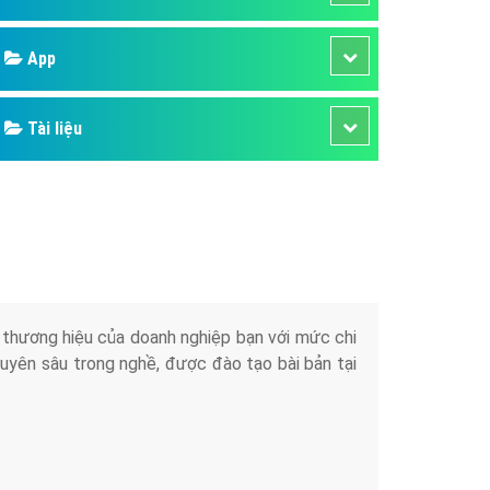
áp quảng cáo Youtube
Google
kế ứng dụng
 cáo Cốc Cốc hiệu quả
Bảng giá
 cáo Zalo chuyên nghiệp
ghĩa
Web Store
à gì
Dịch vụ liên quan
mềm ứng dụng hay
Other Ads
Quảng Cáo Google
App