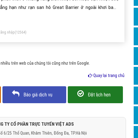
Dịch v
ẳng hạn như rạn san hô Great Barrier ở ngoài khơi bang
Hỏi đ
eensland, Úc.
Hỏi đ
ăng nhập
(12564)
Hỏi đá
Hỏi đá
Hỏi đ
nhiều trên web của chúng tôi cũng như trên Google.
Hỏi đá
Quay lại trang chủ
Hỏi đá
Quảng
Báo giá dịch vụ
Đặt lịch hẹn
Dịch v
Dịch v
Dịch v
G TY CỔ PHẦN TRỰC TUYẾN VIỆT ADS
ố 6/25 Thổ Quan, Khâm Thiên, Đống Đa, TP.Hà Nội
Dịch v