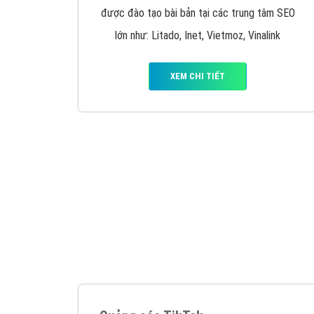
Google Ads là hình thức quảng cáo của
Google được tài trợ có chữ Ad gồm 4 ví trí
trên cùng và 3 vị trí dưới cùng
XEM CHI TIẾT
Công ty SEO Website