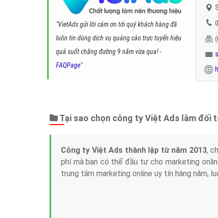
S
0
"VietAds gửi lời cảm ơn tới quý khách hàng đã
luôn tin dùng dịch vụ quảng cáo trực tuyến hiệu
quả suốt chặng đường 9 năm vừa qua! -
FAQPage
"
h