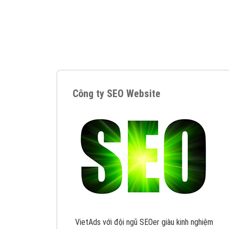
Nếu bạn đang cần quảng cáo, thiết kế web,
p
Hotline: 0964 82 6644 (24/7) hoặc email: 
Quảng cáo trên Google