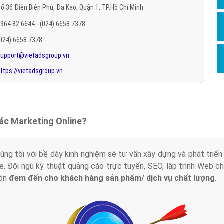
ố 36 Điện Biên Phủ, Đa Kao, Quận 1, TP.Hồ Chí Minh
Hỏi đ
964 82 6644 - (024) 6658 7378
Thiết 
(024) 6658 7378
Quảng
support@vietadsgroup.vn
Quảng
ttps://vietadsgroup.vn
Định n
Nghĩa l
Phần 