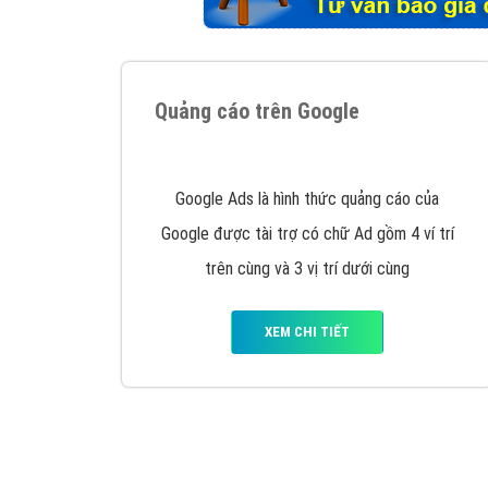
Tại sao chọn công ty Việt Ads làm đối 
Công ty Việt Ads thành lập từ năm 2013
, c
phí mà bạn có thể đầu tư cho marketing on
trung tâm marketing online uy tín hàng năm, l