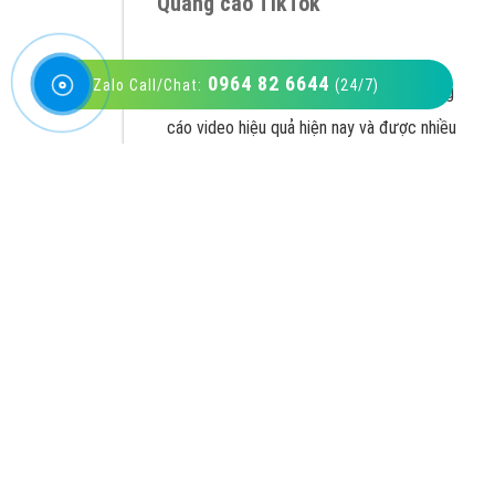
0964 82 6644
Zalo Call/Chat:
(24/7)
VietAds với đội ngũ SEOer giàu kinh nghiệm
được đào tạo bài bản tại các trung tâm SEO
lớn như: Litado, Inet, Vietmoz, Vinalink
XEM CHI TIẾT