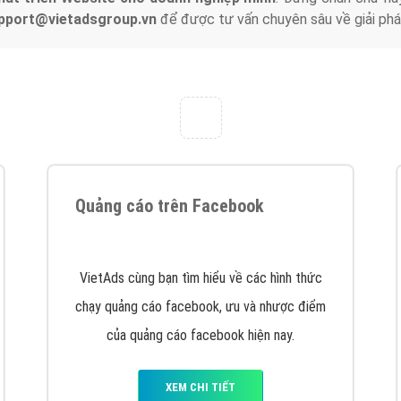
tác Marketing Online?
húng tôi với bề dày kinh nghiệm sẽ tư vấn xây dựng và phát tr
line. Đội ngũ kỹ thuật quảng cáo trực tuyến, SEO, lập trình Web 
uôn
đem đến cho khách hàng sản phẩm/ dịch vụ chất lượng
.