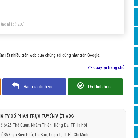
Dịch v
ng cụ tìm kiếm (search engine) như google, bing, yahoo...
Hỏi đ
Hỏi đ
ăng nhập
(1206)
Hỏi đá
Hỏi đá
m rất nhiều trên web của chúng tôi cũng như trên Google.
Hỏi đ
Hỏi đá
Quay lại trang chủ
Hỏi đá
Báo giá dịch vụ
Đặt lịch hẹn
Quảng
Dịch v
Dịch v
G TY CỔ PHẦN TRỰC TUYẾN VIỆT ADS
Dịch v
ố 6/25 Thổ Quan, Khâm Thiên, Đống Đa, TP.Hà Nội
Dịch v
ố 36 Điện Biên Phủ, Đa Kao, Quận 1, TP.Hồ Chí Minh