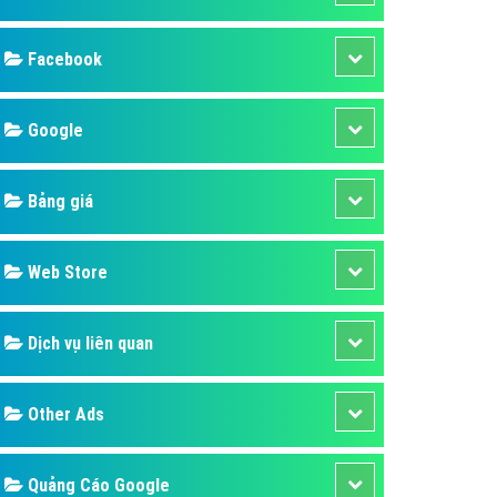
ụ Domain & Hosting
áp phần mềm
áp quảng cáo TVC
p quảng cáo mobile
p quảng cáo Online
áp quảng cáo Skype
p Domain & Hosting
Design
p viết bài Marketing
 cáo Youtube
SEO
ụ quảng cáo Youtube
ụ quảng cáo Cốc Cốc
Banner
ụ quảng cáo Tiktok
Facebook
ụ quảng cáo Zalo