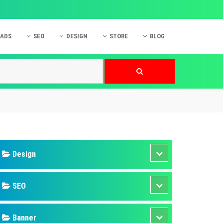
 ADS
SEO
DESIGN
STORE
BLOG
ner
 cáo Mobile
SEO Website
Thiết kế Web
nner
p quảng cáo Instagram
Dịch vụ SEO Website
Thiết kế Website
 cáo Zalo
Hỏi đáp SEO Google
Danh sách Website
 cáo Instagram
Thiết kế Landing Page
cáo Online
Dịch vụ thiết kế Website
 cáo Skype
Hỏi đáp Website
 cáo TVC
 cáo Cốc Cốc
mềm ứng dụng hay