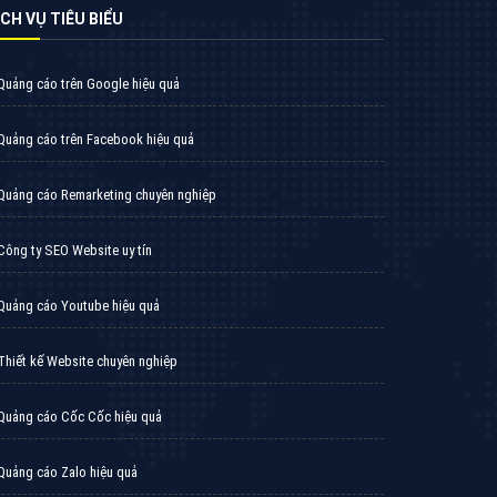
VietAds với đội ngũ SEOer giàu kinh nghiệm
được đào tạo bài bản tại các trung tâm SEO
lớn như: Litado, Inet, Vietmoz, Vinalink
XEM CHI TIẾT
Quảng cáo Cốc Cốc