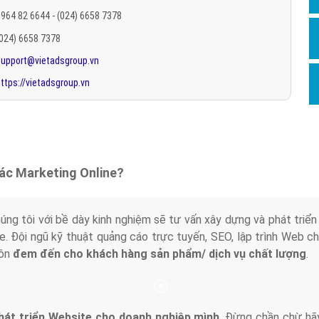
Hỏi đ
964 82 6644 - (024) 6658 7378
(024) 6658 7378
Thiết 
support@vietadsgroup.vn
Quảng
ttps://vietadsgroup.vn
Quảng
Định n
Nghĩa l
Phần 