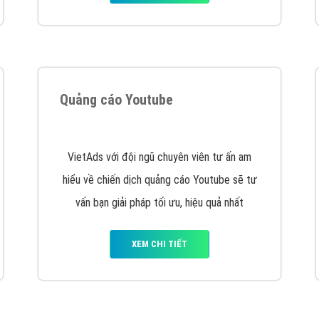
hát triển Website cho doanh nghiệp mình
. Đừng chần chừ hã
support@vietadsgroup.vn
để được tư vấn chuyên sâu về giải phá
Quảng cáo trên Facebook