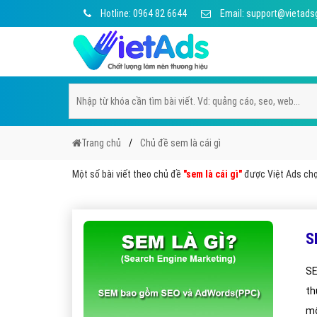
Hotline: 0964 82 6644
Email: support@vietads
Trang chủ
Chủ đề sem là cái gì
Một số bài viết theo chủ đề
"sem là cái gì"
được Việt Ads chọn
S
SE
th
mộ