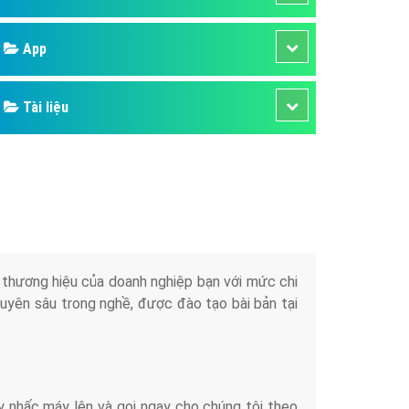
áp quảng cáo Youtube
Google
kế ứng dụng
 cáo Cốc Cốc hiệu quả
Bảng giá
 cáo Zalo chuyên nghiệp
ghĩa
Web Store
à gì
Dịch vụ liên quan
mềm ứng dụng hay
Other Ads
Quảng Cáo Google
App