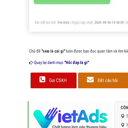
cô
Bài viết tạo bởi:
VietAds
| Ngày cập nhật:
2026-08-06 10:40:05
|
Đ
Chủ đề
"sem là cái gì"
luôn được bạn đọc quan tâm và tìm kiế
Quay lại danh mục
"Hỏi đáp là gì"
Gọi CSKH
Đặt câu hỏi
CÔN
S
S