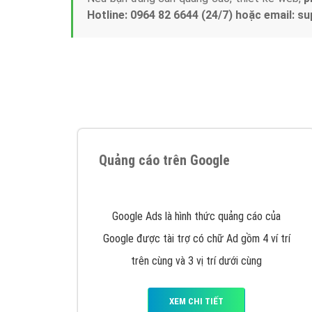
Tại sao chọn công ty Việt Ads làm đối 
Công ty Việt Ads thành lập từ năm 2013
, c
phí mà bạn có thể đầu tư cho marketing on
trung tâm marketing online uy tín hàng năm, l