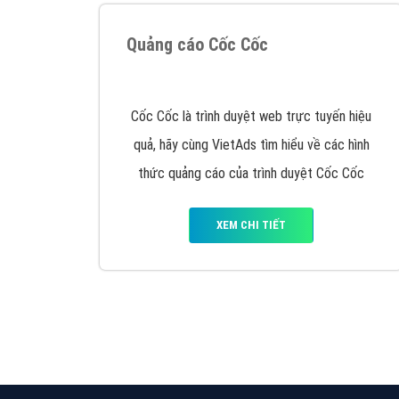
Google Ads là hình thức quảng cáo của
Google được tài trợ có chữ Ad gồm 4 ví trí
trên cùng và 3 vị trí dưới cùng
XEM CHI TIẾT