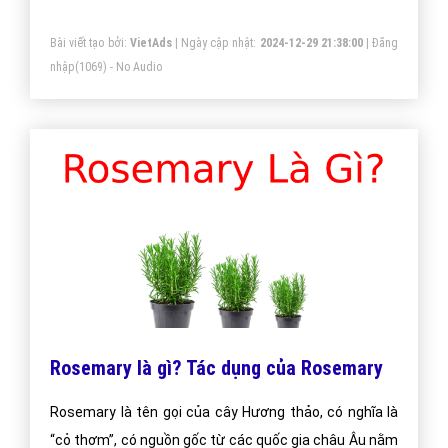
Disbursement
Disbursement còn được gọi là giải ngân, đây là hình
thức cấp tiền vay vốn cho doanh nghiệp theo số tiền
đã quy định trong hợp đồng.
Bài viết tạo bởi:
VietAds
| Ngày cập nhật:
2024-12-29 18:16:40
|
Đăng
nhập
(1180) - No Audio