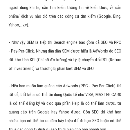
Theo một số trang mạng khác:
SEM (Search Engine Marketing) nói theo nghĩa rộng có thể
bao
gồm cả SEO và PPC
(Pay Per Click - AdWords). Nói đến tìm kiếm
là nói tới SEM, SEM gợi ý những kết quả tìm kiếm tốt nhất cho
người dùng khi họ cần tìm kiểm thông tin về kiến thức, về sản
phẩm/ dịch vụ nào đó trên các công cụ tìm kiếm (Google, Bing,
Yahoo,...v.v).
- Như vậy
SEM là tiếp thị Search engine
bao gồm cả SEO và PPC
- Pay-Per-Click. Nhưng dần dần SEM được hiểu là AdWords do SEO
rất khó tính KPI (Chỉ số đo lường) và tỷ lệ chuyển đổi ROI (Return
of Investment) và thường bị phân biệt SEM và SEO.