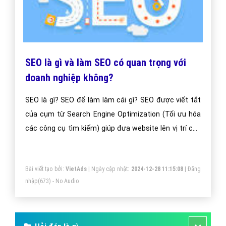
Web 3.0 Là Gì? Tìm Hiểu Về Web 3.0 Là
Gì?
Web 3.0 là một phần mở rộng của web 2.0 và được
định nghĩa bởi Hiệp hội phát triển web thế giới World
Wide Web (W3C). Web 3.0 nhấn mạnh đến việc sử dụng
các định dạng dữ liệu và các giao thức chung để mọi