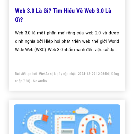
SEM Là Gì? Một số thuật ngữ SEM là gì?
SEM (Search Engine Marketing) là thuật ngữ để chỉ tất
cả các thủ thuật marketing trực tuyến nhằm nâng
cao thứ hạng của một website, doanh nghiệp hay một
chủ thể nào đó trên các công cụ tìm kiếm (search
engine) như google, bing, yahoo...
Bài viết tạo bởi:
VietAds
| Ngày cập nhật:
2024-12-28 05:23:21
|
Đăng
nhập
(828) - No Audio