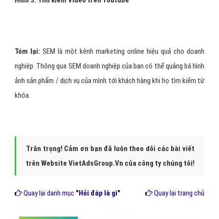
Hình 4: Tiếp thị thông qua các mạng xã hội.
Ngoài ra:
SMO còn có thể có liên kết với một số công cụ khác
như: You tube để chia sẻ video, hay Flickr chia sẻ ảnh, album…để
tạo ra tính hấp dẫn thu hút người đọc thường xuyên truy cập đến
địa chỉ và coi đó là địa chỉ quen thuộc.
5. VSM ("Video Search Marketing"):
- Đây là hình thức quảng cáo thông qua video clips ngắn được đưa
lên website được tối ưu để có thể tìm kiếm đuợc. Hiện nay,