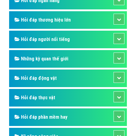
của cụm từ Search Engine Optimization (Tối ưu hóa
các công cụ tìm kiếm) giúp đưa website lên vị trí cáo
trên công cụ tìm kiếm như: Google, Bing, Yahoo,...v.v.
Bài viết tạo bởi:
VietAds
| Ngày cập nhật:
2024-12-28 11:15:08
|
Đăng
nhập
(673) - No Audio
Hỏi đáp là gì
Hỏi đáp SIM số
Hỏi đáp ẩm thực
Hỏi đáp du lịch