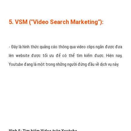
suy nghĩ hay kinh nghiệm thực tế về một vấn đề…Phương pháp
SMO thường sử dụng là dùng đến RSS feeds (RSS Feeds là một
trong những cách thức sử dụng để cập nhật tin tức thường xuyên,
liên tục.. giống như blogs, …