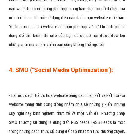
- Theo hình thức này thì các đơn vị đặt quảng cáo sẽ phải chi trả
cho bộ máy tìm kiếm một khoản phí được qui định trên mỗi cú
click vào mẫu quảng cáo.
3. PPI ("Pay Per Inclusion"):
- Đây là một hình thức nhằm giúp cho website, đặc biệt là những
website mới xây dựng và mới đưa vào hoạt động, dễ dàng có thể
được các search engine tìm kiếm và ghi nhận sự tồn tại của
website trong cơ sở dữ liệu.