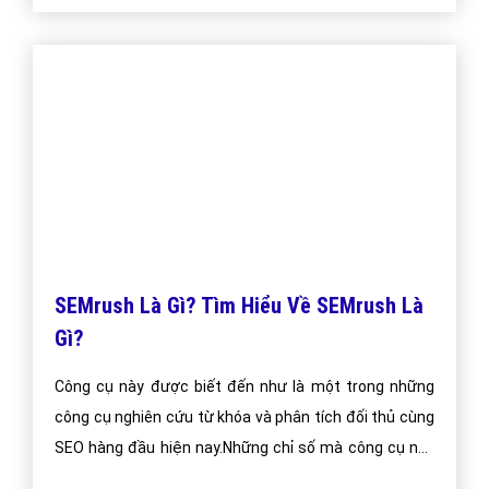
hiển thị thì quảng cáo rao vặt thường xuất hiện trong
một phần riêng biệt, là truyền thống văn bản chỉ, và đã
có sẵn trong một lựa chọn hạn chế về kiểu chữ.
Bài viết tạo bởi:
VietAds
| Ngày cập nhật:
2024-12-29 18:16:42
|
Đăng
nhập
(1239) - No Audio
Disbursement là gì? Nội dung của