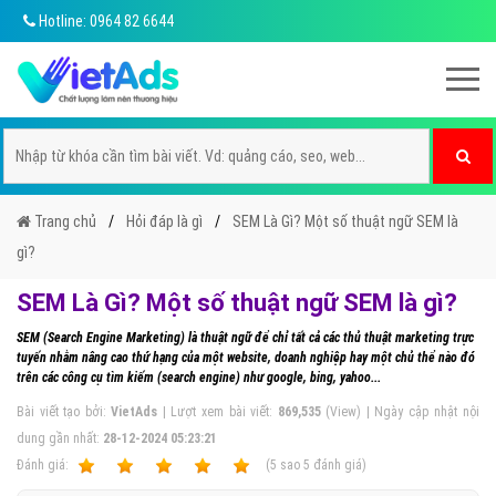
Hotline: 0964 82 6644
Trang chủ
Hỏi đáp là gì
SEM Là Gì? Một số thuật ngữ SEM là
gì?
SEM Là Gì? Một số thuật ngữ SEM là gì?
SEM (Search Engine Marketing) là thuật ngữ để chỉ tất cả các thủ thuật marketing trực
tuyến nhằm nâng cao thứ hạng của một website, doanh nghiệp hay một chủ thể nào đó
trên các công cụ tìm kiếm (search engine) như google, bing, yahoo...
Bài viết tạo bởi:
VietAds
| Lượt xem bài viết:
869,535
(View) | Ngày cập nhật nội
dung gần nhất:
28-12-2024 05:23:21
Ðánh giá:
1
2
3
4
5
(
5
sao
5
đánh giá)