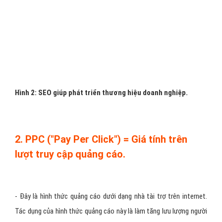
- SEO là tối ưu hoá công cụ tìm kiếm là phương pháp bạn làm tăng
thứ hạng của mình thông qua cách bạn xây dựng cấu trúc website
như thế nào, cách bạn biên tập và đưa nội dung vào trang web, sự
chặt chẽ, kết nối với nhau giữa các trang trong site của bạn
("Link") …v.v