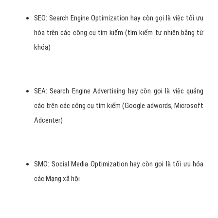
tìm kiếm (search engine) như google, bing, yahoo...
SEM theo nghĩa hiểu hiện đại ngày nay là
tổng hợp của các yếu tố sau:
SEO: Search Engine Optimization hay còn gọi là việc tối ưu
hóa trên các công cụ tìm kiếm (tìm kiếm tự nhiên bằng từ
khóa)
SEA: Search Engine Advertising hay còn gọi là việc quảng
cáo trên các công cụ tìm kiếm (Google adwords, Microsoft
Adcenter)