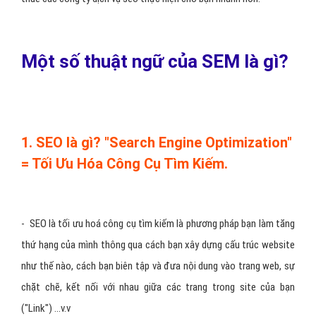
- Nếu bạn muốn làm quảng cáo Adwords (PPC - Pay Per Click) thì
rất dễ, bất kể ai có thẻ tín dụng Quốc tế như VISA, MASTER CARD
là có thể đăng ký và đọc qua phần Help là có thể làm được, tự
quảng cáo trên Google hay Yahoo được. Còn SEO thì khó hơn
nhiều, bạn có thể bỏ ra dăm bảy triệu để đi học SEO hoặc có thể
thuê các công ty dịch vụ seo thực hiện cho bạn nhanh hơn.
Một số thuật ngữ của SEM là gì?
1. SEO là gì? "Search Engine Optimization"
= Tối Ưu Hóa Công Cụ Tìm Kiếm.