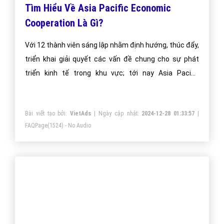
APEC là gì và hội nghị thượng đỉnh APEC
tổ chức ở đâu?
Với 12 thành viên sáng lập nhằm định hướng, thúc đẩy,
triển khai giải quyết các vấn đề chung cho sự phát
triển kinh tế trong khu vực; tới nay APEC đã có 21
thành viên trong đó có cả Việt Nam. Hiện trụ sở chính
của APEC tại Singapore.
Bài viết tạo bởi:
VietAds
| Ngày cập nhật:
2024-12-30 04:31:33
|
FAQPage
(2928) - No Audio