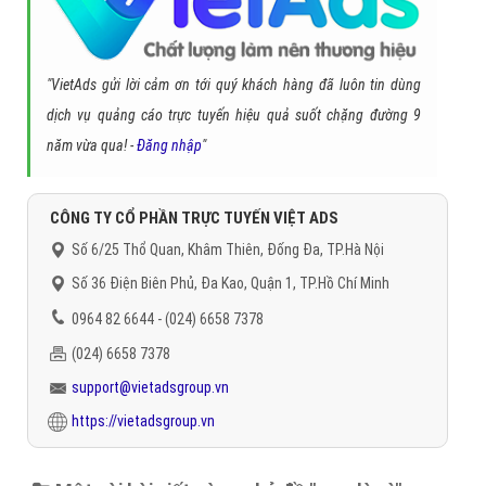
Trân trọng! Cảm ơn bạn đã luôn theo dõi các bài viết
trên Website VietAdsGroup.Vn của công ty chúng tôi!
Quay lại danh mục
"Hỏi đáp là gì"
Quay lại trang chủ
Chủ đề liên quan:
sem là gì
sem
seo khác sem là gì
sem
là cái gì
sem viết tắt của từ gì
sem viết tắt của cái gì
Gọi CSKH
Đặt câu hỏi