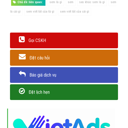
Youtube đang là một trong những người đứng đầu về dịch vụ này.
Hình 5: Tìm kiếm Video trên Youtube
Tóm lại:
SEM là một kênh marketing online hiệu quả cho doanh
nghiệp. Thông qua SEM doanh nghiệp của bạn có thể quảng bá hình
ảnh sản phẩm / dịch vụ của mình tới khách hàng khi họ tìm kiếm từ
khóa.