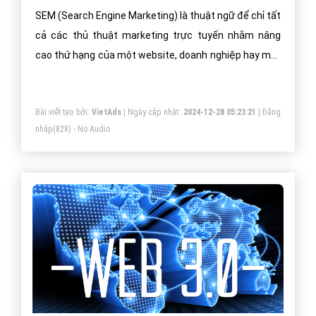
Rosemary là gì? Tác dụng của Rosemary
Rosemary là tên gọi của cây Hương thảo, có nghĩa là
“cỏ thơm”, có nguồn gốc từ các quốc gia châu Âu nằm
trên vùng Địa Trung Hải. Rosemary là tên gọi xuất phát
từ Latin: Rosmarinus – có nghĩa là “sương mai của
biển”.
Bài viết tạo bởi:
VietAds
| Ngày cập nhật:
2024-12-28 03:58:54
|
Đăng
nhập
(882) - No Audio