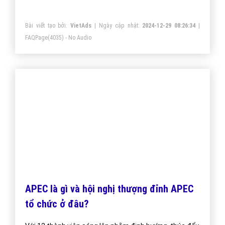
Số 6/25 Thổ Quan, Khâm Thiên, Đống Đa, TP.Hà Nội
Số 36 Điện Biên Phủ, Đa Kao, Quận 1, TP.Hồ Chí Minh
0964 82 6644 - (024) 6658 7378
(024) 6658 7378
support@vietadsgroup.vn
https://vietadsgroup.vn
Một vài bài viết cùng chủ đề "sem là gì"