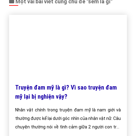
Báo giá dịch vụ
Đặt lịch hẹn
"VietAds gửi lời cảm ơn tới quý khách hàng đã luôn tin dùng
dịch vụ quảng cáo trực tuyến hiệu quả suốt chặng đường 9
năm vừa qua! -
Đăng nhập
"
CÔNG TY CỔ PHẦN TRỰC TUYẾN VIỆT ADS