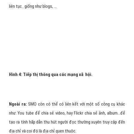
- Chỉ cần trả một mức phí (tuỳ thuộc vào từng bộ máy tìm kiếm,
mức phí có thể khác nhau) nhưng mục đích chính của nó là duy trì
sự có mặt của website của bạn trong hệ cơ sở dữ liệu của họ. Vì
khi có một yêu cầu tìm kiếm được thực hiện, máy tìm kiếm sẽ tìm
các website có nội dung phù hợp trong bản thân cơ sở dữ liệu mà
nó có rồi sau đó mới sử dụng đến các danh mục website mở khác.
Vì thế cho nên nếu website của bạn phù hợp với từ khoá được sử
dụng để tìm kiếm thì site của bạn sẽ có cơ hội được đưa lên
những vị trí mà có khi chính bạn cũng không thể ngờ tới.
4. SMO ("Social Media Optimazation"):
- Là một cách tối ưu hoá website bằng cách liên kết và kết nối với
website mang tính cộng đồng nhằm chia sẻ những ý kiến, những