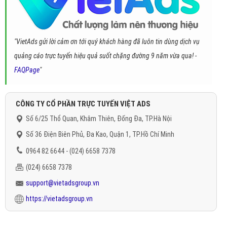
"VietAds gửi lời cảm ơn tới quý khách hàng đã luôn tin dùng dịch vụ
quảng cáo trực tuyến hiệu quả suốt chặng đường 9 năm vừa qua! -
FAQPage
"
CÔNG TY CỔ PHẦN TRỰC TUYẾN VIỆT ADS
Số 6/25 Thổ Quan, Khâm Thiên, Đống Đa, TP.Hà Nội
Số 36 Điện Biên Phủ, Đa Kao, Quận 1, TP.Hồ Chí Minh
0964 82 6644 - (024) 6658 7378
(024) 6658 7378
support@vietadsgroup.vn
https://vietadsgroup.vn