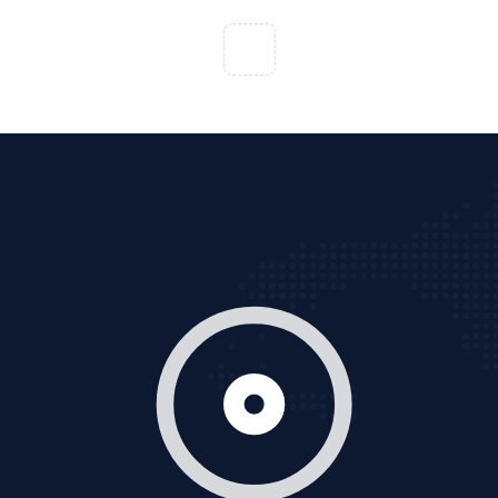
VietAds với đội ngũ chuyên viên tư ấn am hiểu về
chiến dịch quảng cáo Youtube sẽ tư vấn bạn giải pháp
tối ưu, hiệu quả nhất
XEM CHI TIẾT
Thiết kế Website