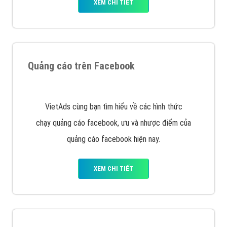
Nếu bạn đang cần quảng cáo, thiết kế web,
phát
triển Website cho doanh nghiệp mình
. Đừng chần
chừ hãy nhấc máy lên và gọi ngay cho chúng tôi theo
Hotline: 0964 82 6644 (24/7) hoặc email:
support@vietadsgroup.vn
để được tư vấn chuyên
sâu về giải pháp marketing hiệu quả cho doanh nghiệp
bạn!