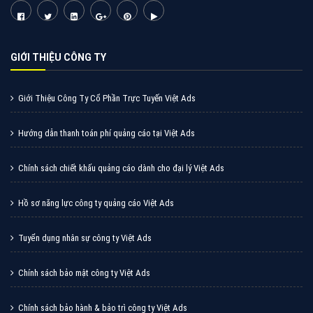
Cốc Cốc là trình duyệt web trực tuyến hiệu quả, hãy
cùng VietAds tìm hiểu về các hình thức quảng cáo
của trình duyệt Cốc Cốc
XEM CHI TIẾT
Quảng cáo Zalo