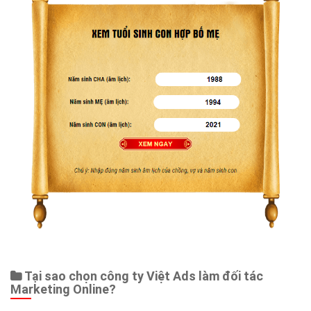
Web Store
Dịch vụ liên quan
Other Ads
Quảng Cáo Google
App
Tài liệu