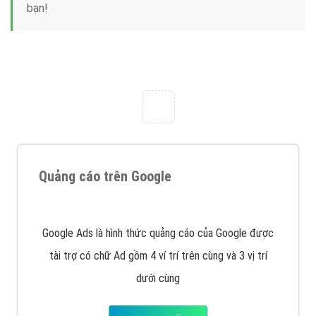
Công ty Việt Ads thành lập từ năm 2013
, chúng tôi
với bề dày kinh nghiệm sẽ tư vấn xây dựng và phát
triển thương hiệu của doanh nghiệp bạn với mức chi
phí mà bạn có thể đầu tư cho marketing online. Đội
ngũ kỹ thuật quảng cáo trực tuyến, SEO, lập trình
Web chuyên sâu trong nghề, được đào tạo bài bản tại
trung tâm marketing online uy tín hàng năm, luôn
đem
đến cho khách hàng sản phẩm/ dịch vụ chất
lượng
.