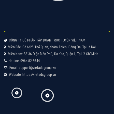
Tìm công ty thiết kế website uy tín, chuyên nghiệp tại
Hà Nội là rất khó cho khách hàng. VietAds xin giới
thiệu công ty thiết kế Viet
XEM CHI TIẾT
Quảng cáo Cốc Cốc