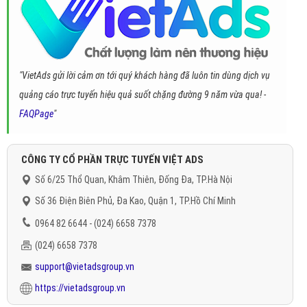
"VietAds gửi lời cảm ơn tới quý khách hàng đã luôn tin dùng dịch vụ
quảng cáo trực tuyến hiệu quả suốt chặng đường 9 năm vừa qua! -
FAQPage
"
CÔNG TY CỔ PHẦN TRỰC TUYẾN VIỆT ADS
Số 6/25 Thổ Quan, Khâm Thiên, Đống Đa, TP.Hà Nội
Số 36 Điện Biên Phủ, Đa Kao, Quận 1, TP.Hồ Chí Minh
0964 82 6644 - (024) 6658 7378
(024) 6658 7378
support@vietadsgroup.vn
https://vietadsgroup.vn