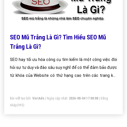
SEO Mũ Trắng Là Gì? Tìm Hiểu SEO Mũ
Trắng Là Gì?
SEO hay tối ưu hóa công cụ tìm kiếm là một công việc đòi
hỏi sự tư duy và đào sâu suy nghĩ để có thể đảm bảo được
từ khóa của Website có thứ hạng cao trên các trang kết
quả tìm kiếm khi người dùng tìm kiếm để sử dụng dịch vụ
hoặc sản phẩm trên Internet.
Bài viết tạo bởi:
VietAds
| Ngày cập nhật:
2026-08-04 17:00:08
|
Đăng
nhập
(993)