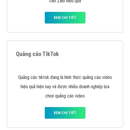
VietAds với đội ngũ SEOer giàu kinh nghiệm được đào
tạo bài bản tại các trung tâm SEO lớn như: Litado,
Inet, Vietmoz, Vinalink
XEM CHI TIẾT
Quảng cáo Youtube