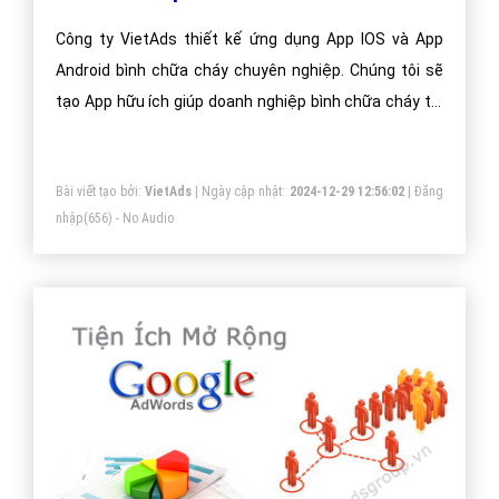
Công ty VietAds thiết kế ứng dụng App IOS và App
Android bình chữa cháy chuyên nghiệp. Chúng tôi sẽ
tạo App hữu ích giúp doanh nghiệp bình chữa cháy tối
ưu hiệu quả bán hàng cao nhất. Doanh nghiệp bình
chữa cháy của bạn sẽ sở hữu app đẹp, ưu việt, tăng
Bài viết tạo bởi:
VietAds
| Ngày cập nhật:
2024-12-29 12:56:02
|
Đăng
trải nghiệm người dùng duyệt app.
nhập
(656) - No Audio