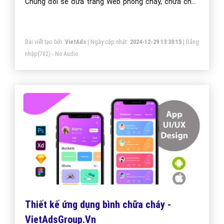
Chúng đôi sẽ đưa trang Web phòng cháy, chữa cháy
của công ty bạn lên vị trí đầu Google khi người dùng
tìm kiếm từ khóa Google phòng cháy, chữa cháy.
Bài viết tạo bởi:
VietAds
| Ngày cập nhật:
2024-12-29 13:30:15
|
Đăng
nhập
(782) - No Audio
Thiết kế ứng dụng bình chữa cháy -
VietAdsGroup.Vn