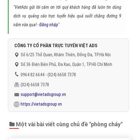
"VietAds gửi lời cảm ơn tới quý khách hàng đã luôn tin dùng
dịch vụ quảng cáo trực tuyến hiệu quả suốt chặng đường 9
năm vừa qua! -
Đăng nhập
"
CÔNG TY CỔ PHẦN TRỰC TUYẾN VIỆT ADS
Số 6/25 Thổ Quan, Khâm Thiên, Đống Đa, TP.Hà Nội
Số 36 Điện Biên Phủ, Đa Kao, Quận 1, TP.Hồ Chí Minh
0964 82 6644 - (024) 6658 7378
(024) 6658 7378
support@vietadsgroup.vn
https://vietadsgroup.vn
Một vài bài viết cùng chủ đề "phòng cháy"