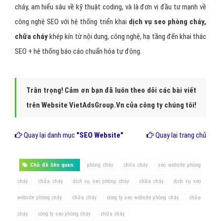
cháy, am hiểu sâu về kỹ thuật coding, và là đơn vị đầu tư mạnh về
công nghệ SEO với hệ thống triển khai
dịch vụ seo phòng cháy,
chữa cháy
khép kín từ nội dung, công nghệ, hạ tầng đến khai thác
SEO + hệ thống báo cáo chuẩn hóa tự động.
Trân trọng! Cảm ơn bạn đã luôn theo dõi các bài viết
trên Website VietAdsGroup.Vn của công ty chúng tôi!
Quay lại danh mục
"SEO Website"
Quay lại trang chủ
Chủ đề liên quan:
phòng cháy
chữa cháy
seo website phòng
cháy
chữa cháy
dịch vụ seo phòng cháy
chữa cháy
dịch vụ seo
website phòng cháy
chữa cháy
công ty seo website phòng cháy
chữa
cháy
công ty seo phòng cháy
chữa cháy