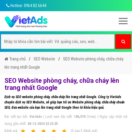
Hotline: 0964 82 6644
Trang chủ
SEO Website
SEO Website phòng cháy, chữa cháy
lên trang nhất Google
SEO Website phòng cháy, chữa cháy lên
trang nhất Google
Dịch vụ SEO website phòng cháy, chữa cháy lên trang nhất Google. Công ty VietAds
chuyên dịch vụ SEO Website, sẽ giúp bạn tối ưu Website phòng cháy, chữa cháy chuẩn
SEO, đưa website của bạn lên trang nhất Google theo từ khóa hiệu quả.
Bài viết tạo bởi:
VietAds
| Lượt xem bài viết:
186,970
(View) | Ngày cập nhật nội
dung gần nhất:
28-12-2024 22:33:25
Ðánh giá:
1
2
3
4
5
(
5
sao
5
đánh giá)