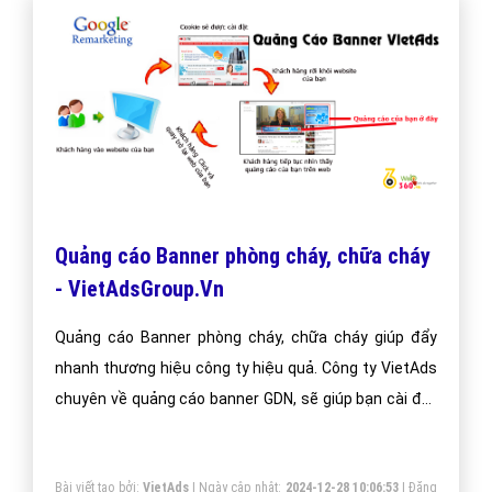
Quảng cáo Banner phòng cháy, chữa cháy
- VietAdsGroup.Vn
Quảng cáo Banner phòng cháy, chữa cháy giúp đẩy
nhanh thương hiệu công ty hiệu quả. Công ty VietAds
chuyên về quảng cáo banner GDN, sẽ giúp bạn cài đặt
quảng cáo banner phòng cháy, chữa cháy tối ưu chi phí
thấp, tiếp cận khách hàng một cách nhanh chóng và
Bài viết tạo bởi:
VietAds
| Ngày cập nhật:
2024-12-28 10:06:53
|
Đăng
hiệu quả.