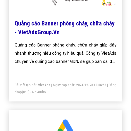
Đặt câu hỏi
Báo giá dịch vụ
Đặt lịch hẹn
"VietAds gửi lời cảm ơn tới quý khách hàng đã luôn tin dùng
dịch vụ quảng cáo trực tuyến hiệu quả suốt chặng đường 9
năm vừa qua! -
Đăng nhập
"