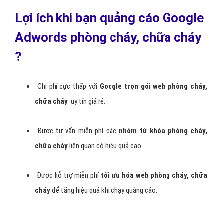
gần như tiếp cận đúng 100% khách hàng mục tiêu. Đây là điều khác
biệt giữa quảng cáo Google Adwords phòng cháy, chữa cháy so với
những hình thức quảng cáo phòng cháy, chữa cháy truyền thống
khác.
- Đưa
Quảng cáo Google Adwords phòng cháy, chữa cháy
của
bạn lên Google ngay hôm nay tại Hà Nội, Hà Nội, Hồ Chí Minh, Miền
Bắc, Miền Trung, Miền Nam,… Việt Nam,
Được khách hàng có
nhu cầu phòng cháy, chữa cháy thấy vào đúng thời điểm
họ
đang tìm kiếm trên Google về phòng cháy, chữa cháy mà bạn cung
cấp. Và chỉ thanh toán khi khách hàng nhấp để truy cập trang web
phòng cháy, chữa cháy hoặc gọi cho bạn.