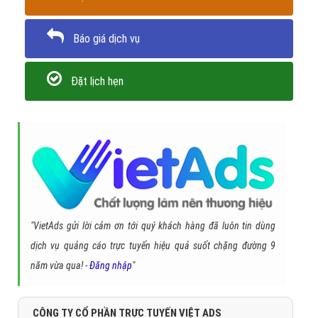
với nhiều doanh nghiệp phòng cháy, chữa cháy, và ở nhiều lĩnh vực
khác.
Hãy nhấc máy lên và
liên hệ tối công ty VietAds chúng
tôi ngay hôm nay
để đảm bảo bạn không bỏ lỡ cơ hội
có được giải pháp quảng cáo google phòng cháy,
chữa cháy nhanh và hiệu quả nhất.