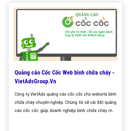
Cách Chạy Quảng Cáo Google bình chữa
cháy Mới Nhất - VietAdsGroup.Vn
Hướng dẫn cách chạy quảng cáo google từ khóa bình
chữa cháy hiệu quả cho người mới bắt đầu. Cách chạy
luôn được VietAds cập nhật mới nhất qua từng năm
phát triển.
Bài viết tạo bởi:
VietAds
| Ngày cập nhật:
2024-12-29 12:47:08
|
Đăng
nhập
(578) - No Audio