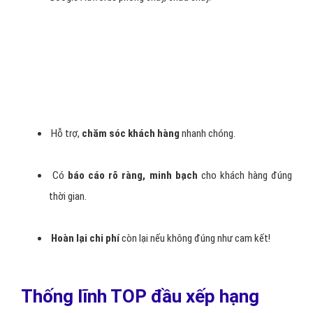
Luôn đặt lợi ích và hiệu quả cho khách hàng lên hàng
đầu để bạn
không tốn thời gian và chi phí đã đầu tư
vào
dịch vụ quảng cáo Google phòng cháy, chữa cháy.
Lý do bạn nên chọn VietAds
quảng cáo google phòng cháy,
chữa cháy?
Cam kết
hiển thị 24/24 đúng với yêu cầu
của khách
hàng.
Duy trì
vị trí ổn định của mẫu quảng phòng cháy, chữa