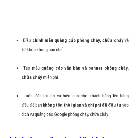
Lợi ích khi bạn quảng cáo Google
Adwords phòng cháy, chữa cháy
?
Chi phí cực thấp với
Google trọn gói web phòng cháy,
chữa cháy
uy tín giá rẻ.
Được tư vấn miễn phí các
nhóm từ khóa phòng cháy,
chữa cháy
liên quan có hiệu quả cao.
Được hỗ trợ miễn phí
tối ưu hóa web phòng cháy, chữa
cháy
để tăng hiệu quả khi chạy quảng cáo.