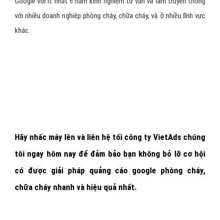
Hỗ trợ,
chăm sóc khách hàng
nhanh chóng.
Có
báo cáo rõ ràng, minh bạch
cho khách hàng đúng
thời gian.
Hoàn lại chi phí
còn lại nếu không đúng như cam kết!
Thống lĩnh TOP đầu xếp hạng
website của bạn ngay hôm nay
- Được khách hàng có nhu cầu phòng cháy, chữa cháy thấy