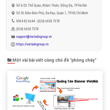
Trân trọng! Cảm ơn bạn đã luôn theo dõi các bài viết
trên Website VietAdsGroup.Vn của công ty chúng tôi!
Quay lại danh mục
"Quảng cáo Google Adwords"
Quay lại trang chủ
Chủ đề liên quan:
phòng cháy
chữa cháy
quảng cáo google
phòng cháy
chữa cháy
quảng cáo phòng cháy
chữa cháy trên
google
quảng cáo website phòng cháy
chữa cháy
quảng cáo website
phòng cháy
chữa cháy trên google
Gọi CSKH