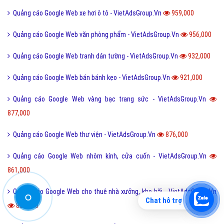
Quảng cáo Google Adwords
Các hình thức quảng cáo Google
Hướng dẫn chạy quảng cáo Google
Tiện ích mở rộng quảng cáo Google
Hỏi đáp Google
Bài viết xem nhiều cùng chuyên mục
Chat hỗ trợ
Quảng cáo Google Web bỉm tã cho em bé - VietAdsGroup.Vn
3,430,000