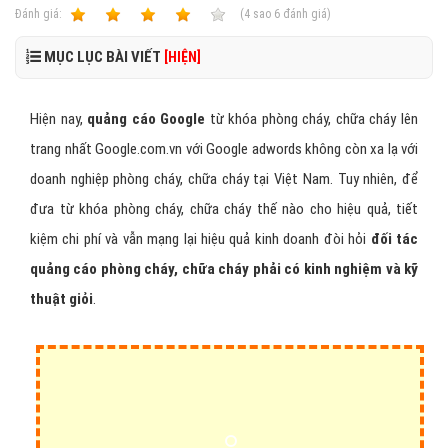
Ðánh giá:
1
2
3
4
5
(
4
sao
6
đánh giá)
MỤC LỤC BÀI VIẾT
[HIỆN]
Hiện nay,
quảng cáo Google
từ khóa phòng cháy, chữa cháy lên
trang nhất Google.com.vn với Google adwords không còn xa lạ với
doanh nghiệp phòng cháy, chữa cháy tại Việt Nam. Tuy nhiên, để
đưa từ khóa phòng cháy, chữa cháy thế nào cho hiệu quả, tiết
kiệm chi phí và vẫn mạng lại hiệu quả kinh doanh đòi hỏi
đối tác
quảng cáo phòng cháy, chữa cháy phải có kinh nghiệm và kỹ
thuật giỏi
.