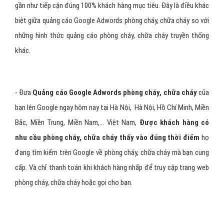
- Google Adwords
sẽ làm cho các nhà tài trợ có thể tiếp thị
được Website phòng cháy, chữa cháy của mình đến đúng đối
tượng khách hàng một cách có chọn lọc và hiệu quả nhất. Vì khi
đứng ở trong
TOP 1-3 trên Google
, các nhà tài trợ rất dễ dàng
thu hút các khách hàng tiềm năng truy cập vào Website phòng
cháy, chữa cháy của mình.
- Quảng cáo AdWords phòng cháy, chữa cháy được hiển thị cùng
với kết quả tìm kiếm khi có ai đó tìm kiếm trên Google bằng một
trong các từ khoá phòng cháy, chữa cháy của bạn. Quảng cáo
phòng cháy, chữa cháy xuất hiện trong "
Liên kết được tài
trợ"
trên cùng trang tìm kiếm. Bằng cách đó, bạn sẽ
quảng cáo
web phòng cháy, chữa cháy cho đúng đối tượng đang quan
tâm và tìm kiếm sản phẩm/dịch vụ của bạn
, vì vậy quảng cáo