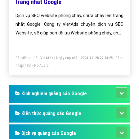
Bài viết tạo bởi:
VietAds
| Ngày cập nhật:
2024-12-29 08:40:30
|
Đăng
cốc cốc.
nhập
(542) - No Audio
Các Hình Thức Quảng Cáo Google Website
bình chữa cháy? - VietAdsGroup.Vn
Bài viết này VietAds chia sẻ các hình thức quảng cáo