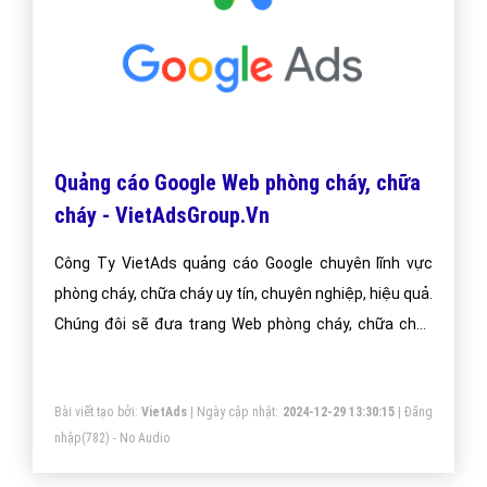
CÔNG TY CỔ PHẦN TRỰC TUYẾN VIỆT ADS
Số 6/25 Thổ Quan, Khâm Thiên, Đống Đa, TP.Hà Nội
Số 36 Điện Biên Phủ, Đa Kao, Quận 1, TP.Hồ Chí Minh
0964 82 6644 - (024) 6658 7378
(024) 6658 7378
support@vietadsgroup.vn
https://vietadsgroup.vn
Một vài bài viết cùng chủ đề "phòng cháy"