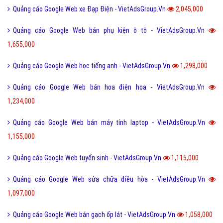
trang nhất Google
Dịch vụ SEO website phòng cháy, chữa cháy lên trang
nhất Google. Công ty VietAds chuyên dịch vụ SEO
Website, sẽ giúp bạn tối ưu Website phòng cháy, chữa
cháy chuẩn SEO, đưa website của bạn lên trang nhất
Google theo từ khóa hiệu quả.
Bài viết tạo bởi:
VietAds
| Ngày cập nhật:
2024-12-28 22:33:25
|
Đăng
nhập
(495) - No Audio
Kinh nghiệm quảng cáo Google
Kiến thức quảng cáo Google
Dịch vụ quảng cáo Google