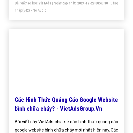
Quảng cáo Youtube video phòng cháy,
chữa cháy
Quảng cáo video phòng cháy, chữa cháy trên Youtube
tại VietAds với đội ngũ nhân viên tư vấn am hiểu về
chiến dịch quảng cáo Youtube, chúng tôi sẽ giúp bạn
và doanh nghiệp bạn dễ dàng đạt được mục đích
quảng video phòng cháy, chữa cháy trên Youtube của
Bài viết tạo bởi:
VietAds
| Ngày cập nhật:
2024-12-29 05:03:31
|
Đăng
mình.
nhập
(572) - No Audio