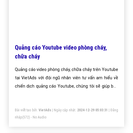
Google
Dịch vụ SEO website phòng cháy lên trang nhất
Google. Công ty VietAds chuyên dịch vụ SEO Website,
sẽ giúp bạn tối ưu Website phòng cháy chuẩn SEO,
đưa website của bạn lên trang nhất Google theo từ
khóa hiệu quả.
Bài viết tạo bởi:
VietAds
| Ngày cập nhật:
2024-12-29 13:45:35
|
Đăng
nhập
(590) - No Audio