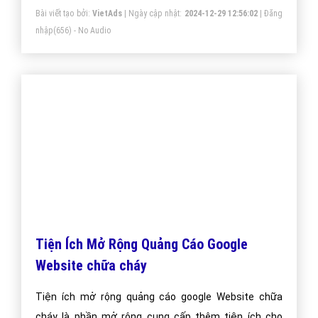
Quảng cáo Google Web phòng cháy, chữa
cháy - VietAdsGroup.Vn
Công Ty VietAds quảng cáo Google chuyên lĩnh vực
phòng cháy, chữa cháy uy tín, chuyên nghiệp, hiệu quả.
Chúng đôi sẽ đưa trang Web phòng cháy, chữa cháy
của công ty bạn lên vị trí đầu Google khi người dùng
tìm kiếm từ khóa Google phòng cháy, chữa cháy.
Bài viết tạo bởi:
VietAds
| Ngày cập nhật:
2024-12-29 13:30:15
|
Đăng
nhập
(782) - No Audio