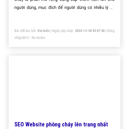
Thiết kế ứng dụng bình chữa cháy -
VietAdsGroup.Vn
Công ty VietAds thiết kế ứng dụng App IOS và App
Android bình chữa cháy chuyên nghiệp. Chúng tôi sẽ
tạo App hữu ích giúp doanh nghiệp bình chữa cháy tối
ưu hiệu quả bán hàng cao nhất. Doanh nghiệp bình