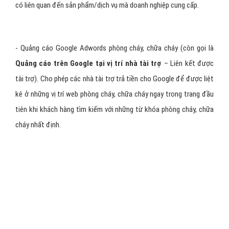
khách hàng tiềm năng
. Với dịch vụ quảng cáo Google AdWords
phòng cháy, chữa cháy thông điệp quảng cáo chỉ xuất hiện khi
người dùng chủ động tìm kiếm các từ khóa phòng cháy, chữa cháy
có liên quan đến sản phẩm/dịch vụ mà doanh nghiệp cung cấp.
- Quảng cáo Google Adwords phòng cháy, chữa cháy (còn gọi là
Quảng cáo trên Google tại vị trí nhà tài trợ
– Liên kết được
tài trợ). Cho phép các nhà tài trợ trả tiền cho Google để được liệt
kê ở những vị trí web phòng cháy, chữa cháy ngay trong trang đầu
tiên khi khách hàng tìm kiếm với những từ khóa phòng cháy, chữa
cháy nhất định.