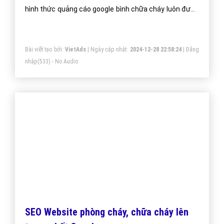
Quảng cáo Cốc Cốc Web bình chữa cháy -
VietAdsGroup.Vn
Công ty VietAds quảng cáo cốc cốc cho website bình
chữa cháy chuyên nghiệp. Chúng tôi sẽ cài đặt quảng
cáo cốc cốc giúp doanh nghiệp bình chữa cháy một
cách tối ưu hiệu quả nhất. Mang đến khách hàng cho
doanh nghiệp bình chữa cháy khi sử dụng trình duyệt