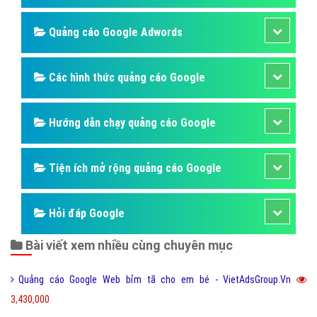
google website bình chữa cháy mới nhất hiện nay. Các
hình thức quảng cáo google bình chữa cháy luôn được
chúng tôi cập nhật thường xuyên để đem đến kiến
thức cho doanh nghiệp bình chữa cháy
Bài viết tạo bởi:
VietAds
| Ngày cập nhật:
2024-12-28 22:58:24
|
Đăng
nhập
(533) - No Audio
SEO Website phòng cháy, chữa cháy lên