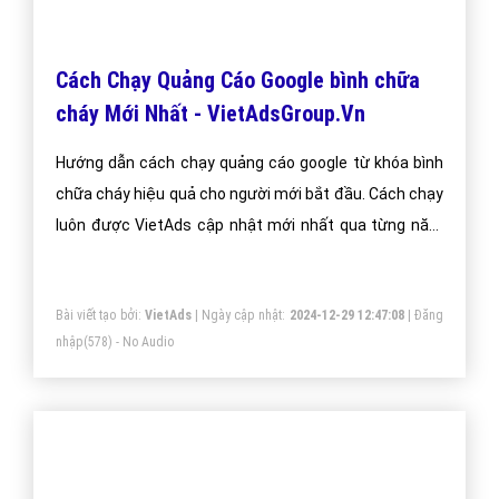
cháy là phần mở rộng cung cấp thêm tiện ích cho
người dùng, mục đích để người dùng có nhiều lý do
hơn để chọn quảng cáo của bạn.
Bài viết tạo bởi:
VietAds
| Ngày cập nhật:
2024-12-30 03:07:40
|
Đăng
nhập
(651) - No Audio
SEO Website phòng cháy lên trang nhất