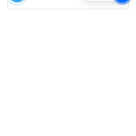
Quảng cáo TikTok
Quảng cáo tiktok đang là hình thức quảng cáo video
hiệu quả hiện nay và được nhiều doanh nghiệp lựa
chọn quảng cáo video