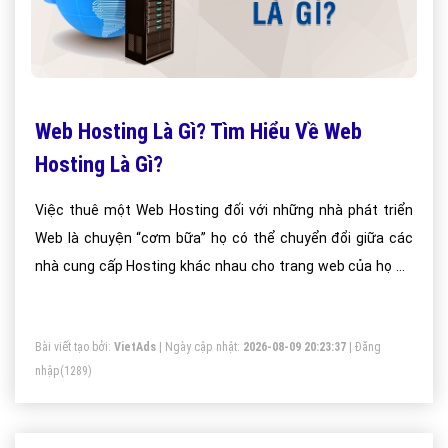
Web Hosting Là Gì? Tìm Hiểu Về Web
Hosting Là Gì?
Việc thuê một Web Hosting đối với những nhà phát triển
Web là chuyện “cơm bữa” họ có thể chuyển đổi giữa các
nhà cung cấp Hosting khác nhau cho trang web của họ để
đảm bảo sự hoạt động trơn tru. Nếu là người mới và chưa
hề biết Web Hosting là gì thì những thông tin dưới đây sẽ
Bài viết tạo bởi:
VietAds
| Ngày cập nhật:
2026-08-09 20:23:37
|
Đăng
giúp ích cho các bạn rất nhiều.
nhập
(1289)