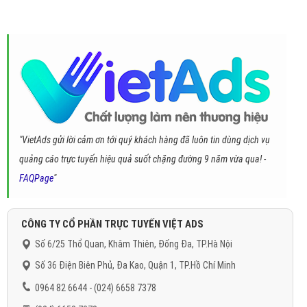
"VietAds gửi lời cảm ơn tới quý khách hàng đã luôn tin dùng dịch vụ
quảng cáo trực tuyến hiệu quả suốt chặng đường 9 năm vừa qua! -
FAQPage
"
CÔNG TY CỔ PHẦN TRỰC TUYẾN VIỆT ADS
Số 6/25 Thổ Quan, Khâm Thiên, Đống Đa, TP.Hà Nội
Số 36 Điện Biên Phủ, Đa Kao, Quận 1, TP.Hồ Chí Minh
0964 82 6644 - (024) 6658 7378