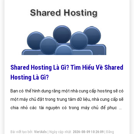
Shared Hosting Là Gì? Tìm Hiểu Về Shared
Hosting Là Gì?
Bạn có thể hình dung rằng một nhà cung cấp hosting sẽ có
một máy chủ đặt trong trung tâm dữ liệu, nhà cung cấp sẽ
chia nhỏ các tài nguyên có trong máy chủ để phục vụ
người dùng. Nếu website của các bạn không quá nặng thì
đây là một sự lựa chọn tuyệt vời cho các bạn vì giá thành
Bài viết tạo bởi:
VietAds
| Ngày cập nhật:
2026-08-09 10:26:09
|
Đăng
của nó khá rẻ so với các dịch vụ khác.