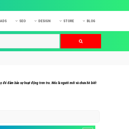
 ADS
SEO
DESIGN
STORE
BLOG
ner
 cáo Mobile
SEO Website
Thiết kế Web
nner
p quảng cáo Instagram
Dịch vụ SEO Website
Thiết kế Website
 cáo Zalo
Hỏi đáp SEO Google
Danh sách Website
 cáo Instagram
Thiết kế Landing Page
cáo Online
Dịch vụ thiết kế Website
ọ để đảm bảo sự hoạt động trơn tru. Nếu là người mới và chưa hề biết
 cáo Skype
Hỏi đáp Website
 cáo TVC
 cáo Cốc Cốc
mềm ứng dụng hay