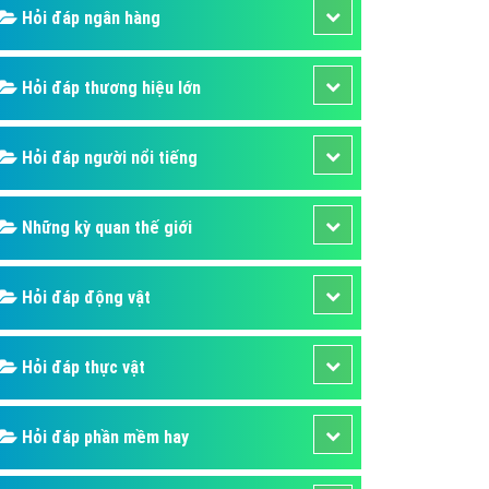
Hỏi đáp ngân hàng
áp quảng cáo Youtube
kế ứng dụng
Hỏi đáp thương hiệu lớn
 cáo Cốc Cốc hiệu quả
 cáo Zalo chuyên nghiệp
Hỏi đáp người nổi tiếng
ghĩa
à gì
Những kỳ quan thế giới
mềm ứng dụng hay
Hỏi đáp động vật
Hỏi đáp thực vật
Hỏi đáp phần mềm hay