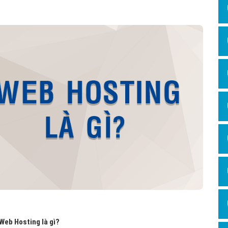
Hỏi đ
Thiết 
Quảng
Quảng
Định n
Nghĩa l
Phần 
 Web Hosting là gì?