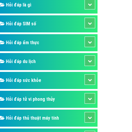
ụ Domain & Hosting
Hỏi đáp là gì
áp phần mềm
áp quảng cáo TVC
Hỏi đáp SIM số
p quảng cáo mobile
Hỏi đáp ẩm thực
p quảng cáo Online
áp quảng cáo Skype
Hỏi đáp du lịch
p Domain & Hosting
p viết bài Marketing
Hỏi đáp sức khỏe
 cáo Youtube
ụ quảng cáo Youtube
Hỏi đáp tử vi phong thủy
ụ quảng cáo Cốc Cốc
ụ quảng cáo Tiktok
Hỏi đáp thủ thuật máy tính
ụ quảng cáo Zalo