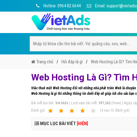
Hotline: 0964 82 6644
Email: support@vietads
Trang chủ
Hỏi đáp là gì
Web Hosting Là Gì? Tìm Hi
Web Hosting Là Gì? Tìm H
Việc thuê một Web Hosting đối với những nhà phát triển Web là chuyện 
Web Hosting là gì thì những thông tin dưới đây sẽ giúp ích cho các bạn r
Bài viết tạo bởi:
VietAds
| Lượt xem bài viết:
397,362
(View) | Ngày cậ
Ðánh giá:
1
2
3
4
5
(
4
sao
15
đánh giá)
MỤC LỤC BÀI VIẾT
[HIỆN]