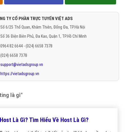
NG TY CỔ PHẦN TRỰC TUYẾN VIỆT ADS
Số 6/25 Thổ Quan, Khâm Thiên, Đống Đa, TP.Hà Nội
Số 36 Điện Biên Phủ, Đa Kao, Quận 1, TP.Hồ Chí Minh
0964 82 6644 - (024) 6658 7378
(024) 6658 7378
support@vietadsgroup.vn
https://vietadsgroup.vn
ing là gì"
Host Là Gì? Tìm Hiểu Về Host Là Gì?