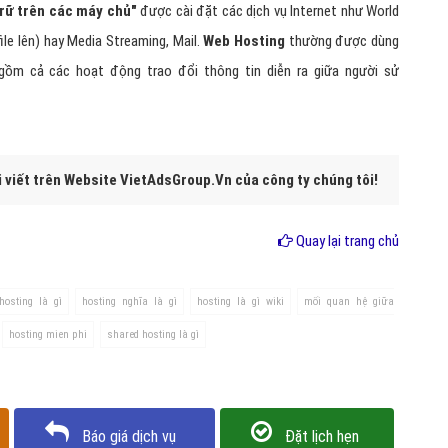
trữ trên các máy chủ"
được cài đặt các dịch vụ Internet như World
le lên) hay Media Streaming, Mail.
Web Hosting
thường được dùng
ồm cả các hoạt động trao đổi thông tin diễn ra giữa người sử
i viết trên Website VietAdsGroup.Vn của công ty chúng tôi!
Quay lại trang chủ
hosting là gì
hosting nghĩa là gì
hosting là gì wiki
mối quan hệ giữa
hosting mien phi
shared hosting là gì
Báo giá dịch vụ
Đặt lịch hẹn