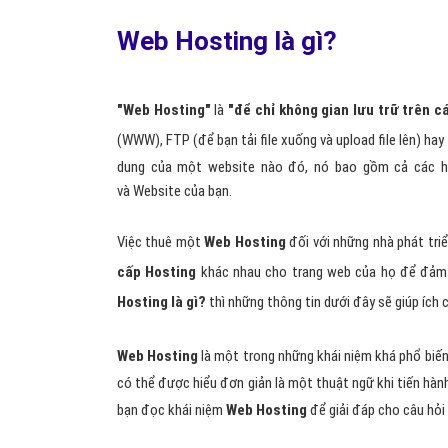
Web Hosting là gì?
"Web Hosting"
là
"để chỉ không gian lưu trữ trên 
(WWW), FTP (để bạn tải file xuống và upload file lên) ha
dung của một website nào đó, nó bao gồm cả các hoạ
và Website của bạn.
Việc thuê một
Web Hosting
đối với những nhà phát tri
cấp Hosting
khác nhau cho trang web của họ để đảm b
Hosting là gì?
thì những thông tin dưới đây sẽ giúp ích c
Web Hosting
là một trong những khái niệm khá phổ biến
có thể được hiểu đơn giản là một thuật ngữ khi tiến hành
bạn đọc khái niệm
Web Hosting
để giải đáp cho câu hỏi