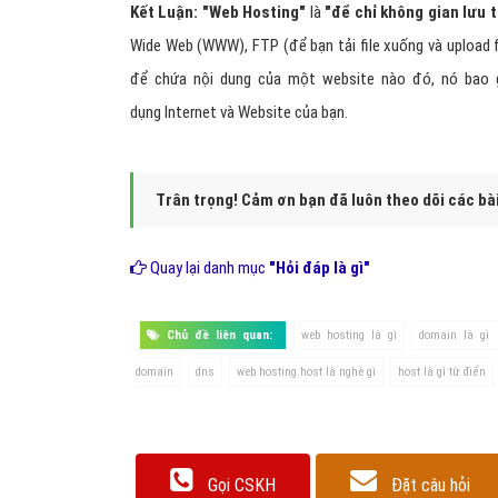
Kết Luận:
"Web Hosting"
là
"để chỉ không gian lưu 
Wide Web (WWW), FTP (để bạn tải file xuống và upload fi
để chứa nội dung của một website nào đó, nó bao g
dụng Internet và Website của bạn.
Trân trọng! Cảm ơn bạn đã luôn theo dõi các bà
Quay lại danh mục
"Hỏi đáp là gì"
Chủ đề liên quan:
web hosting là gì
domain là gì 
domain
dns
web hosting.host là nghề gì
host là gì từ điển
Gọi CSKH
Đặt câu hỏi