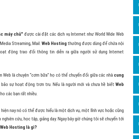
Dịch v
Hỏi đ
Hỏi đ
các máy chủ"
được cài đặt các dịch vụ Internet như World Wide Web
Hỏi đá
y Media Streaming, Mail.
Web Hosting
thường được dùng để chứa nội
Hỏi đá
t động trao đổi thông tin diễn ra giữa người sử dụng Internet
Hỏi đ
Hỏi đá
ển Web là chuyện “cơm bữa” họ có thể chuyển đổi giữa các nhà
cung
Hỏi đá
ảo sự hoạt động trơn tru. Nếu là người mới và chưa hề biết
Web
Quảng
ho các bạn rất nhiều.
Dịch v
 hiện nay nó có thể được hiểu là một dịch vụ, một lĩnh vực hoặc cũng
Dịch v
 nghiên cứu, học tập, giảng dạy. Ngay bây giờ chúng tôi sẽ chuyển tới
Dịch v
Web Hosting là gì?
Dịch v