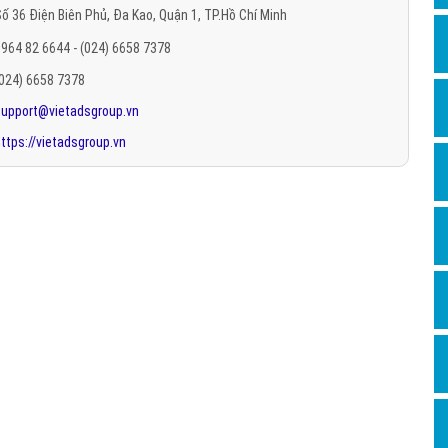
ố 36 Điện Biên Phủ, Đa Kao, Quận 1, TP.Hồ Chí Minh
Hỏi đ
964 82 6644 - (024) 6658 7378
Thiết 
(024) 6658 7378
Quảng
support@vietadsgroup.vn
Quảng
ttps://vietadsgroup.vn
Định n
Nghĩa l
Phần 