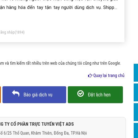
Dịch v
ận hàng hóa đến tay tận tay người dùng dịch vụ. Shipper
Hỏi đ
hĩa là người giao hàng chuyên nghiệp.
Hỏi đ
ăng nhập
(1894)
Hỏi đá
Hỏi đá
Hỏi đ
 và tìm kiếm rất nhiều trên web của chúng tôi cũng như trên Google.
Hỏi đá
Quay lại trang chủ
Hỏi đá
Quảng
Báo giá dịch vụ
Đặt lịch hẹn
Dịch v
Dịch v
Dịch v
G TY CỔ PHẦN TRỰC TUYẾN VIỆT ADS
ố 6/25 Thổ Quan, Khâm Thiên, Đống Đa, TP.Hà Nội
Dịch v