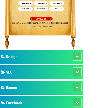
ụ Domain & Hosting
áp phần mềm
áp quảng cáo TVC
p quảng cáo mobile
p quảng cáo Online
áp quảng cáo Skype
p Domain & Hosting
Design
p viết bài Marketing
 cáo Youtube
SEO
ụ quảng cáo Youtube
ụ quảng cáo Cốc Cốc
Banner
ụ quảng cáo Tiktok
Facebook
ụ quảng cáo Zalo