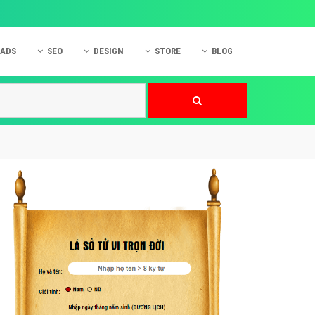
 ADS
SEO
DESIGN
STORE
BLOG
ner
 cáo Mobile
SEO Website
Thiết kế Web
nner
p quảng cáo Instagram
Dịch vụ SEO Website
Thiết kế Website
 cáo Zalo
Hỏi đáp SEO Google
Danh sách Website
 cáo Instagram
Thiết kế Landing Page
cáo Online
Dịch vụ thiết kế Website
 cáo Skype
Hỏi đáp Website
 cáo TVC
 cáo Cốc Cốc
mềm ứng dụng hay