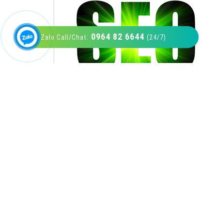
0964 82 6644
Zalo Call/Chat:
(24/7)
VietAds với đội ngũ SEOer giàu kinh nghiệm
được đào tạo bài bản tại các trung tâm SEO
lớn như: Litado, Inet, Vietmoz, Vinalink
XEM CHI TIẾT