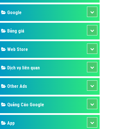
áp quảng cáo Youtube
Google
kế ứng dụng
 cáo Cốc Cốc hiệu quả
Bảng giá
 cáo Zalo chuyên nghiệp
ghĩa
Web Store
à gì
Dịch vụ liên quan
mềm ứng dụng hay
Other Ads
Quảng Cáo Google
App