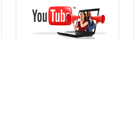
VietAds với đội ngũ chuyên viên tư ấn am
hiểu về chiến dịch quảng cáo Youtube sẽ tư
vấn bạn giải pháp tối ưu, hiệu quả nhất
XEM CHI TIẾT