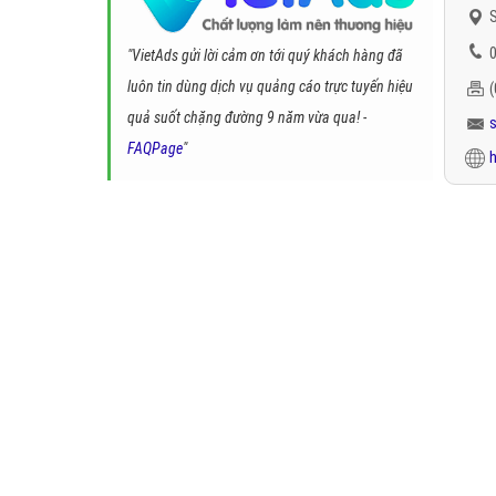
S
0
"VietAds gửi lời cảm ơn tới quý khách hàng đã
luôn tin dùng dịch vụ quảng cáo trực tuyến hiệu
quả suốt chặng đường 9 năm vừa qua! -
FAQPage
"
h