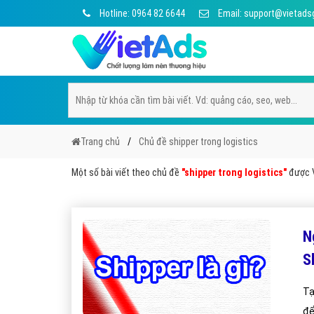
Hotline: 0964 82 6644
Email: support@vietads
Trang chủ
Chủ đề shipper trong logistics
Một số bài viết theo chủ đề
"shipper trong logistics"
được V
N
S
Tạ
để