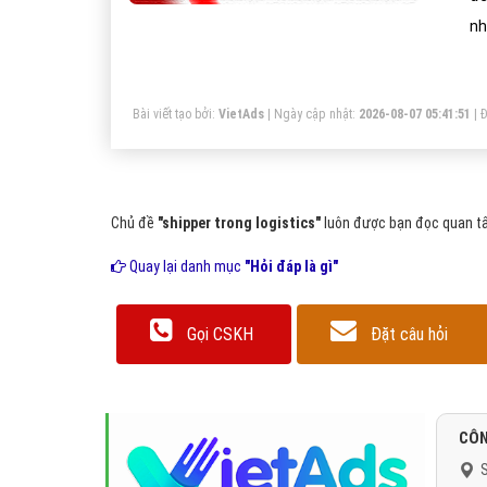
nh
ng
Bài viết tạo bởi:
VietAds
| Ngày cập nhật:
2026-08-07 05:41:51
|
Đ
Chủ đề
"shipper trong logistics"
luôn được bạn đọc quan tâm
Quay lại danh mục
"Hỏi đáp là gì"
Gọi CSKH
Đặt câu hỏi
CÔN
S