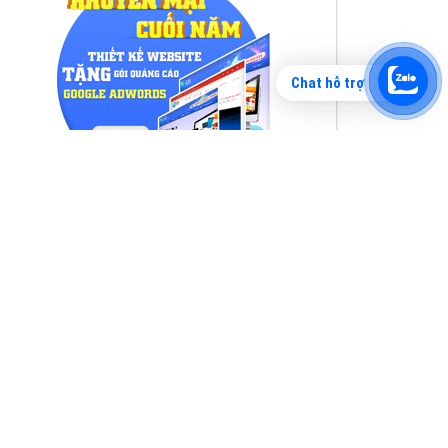
Chat hỗ trợ
Tìm công ty thiết kế website uy tín, chuyên
nghiệp tại Hà Nội là rất khó cho khách hàng.
VietAds xin giới thiệu công ty thiết kế Viet
XEM CHI TIẾT