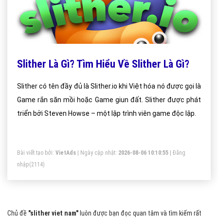
Slither Là Gì? Tìm Hiểu Về Slither Là Gì?
Slither có tên đầy đủ là Slither.io khi Việt hóa nó được gọi là
Game rắn săn mồi hoặc Game giun đất. Slither được phát
triển bởi Steven Howse – một lập trình viên game độc lập.
Bài viết tạo bởi:
VietAds
| Ngày cập nhật:
2026-08-06 10:10:55
|
Đăng
nhập
(2114)
Chủ đề
"slither viet nam"
luôn được bạn đọc quan tâm và tìm kiếm rất