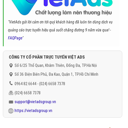
"VietAds gửi lời cảm ơn tới quý khách hàng đã luôn tin dùng dịch vụ
quảng cáo trực tuyến hiệu quả suốt chặng đường 9 năm vừa qua! -
FAQPage
"
CÔNG TY CỔ PHẦN TRỰC TUYẾN VIỆT ADS
Số 6/25 Thổ Quan, Khâm Thiên, Đống Đa, TP.Hà Nội
Số 36 Điện Biên Phủ, Đa Kao, Quận 1, TP.Hồ Chí Minh
0964 82 6644 - (024) 6658 7378
(024) 6658 7378
support@vietadsgroup.vn
https://vietadsgroup.vn