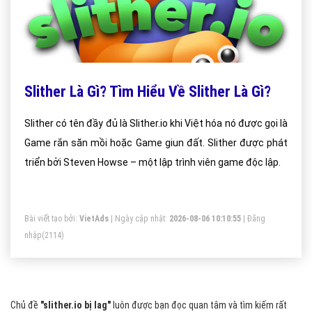
Slither Là Gì? Tìm Hiểu Về Slither Là Gì?
Slither có tên đầy đủ là Slither.io khi Việt hóa nó được gọi là
Game rắn săn mồi hoặc Game giun đất. Slither được phát
triển bởi Steven Howse – một lập trình viên game độc lập.
Bài viết tạo bởi:
VietAds
| Ngày cập nhật:
2026-08-06 10:10:55
|
Đăng
nhập
(2114)
Chủ đề
"slither.io bị lag"
luôn được bạn đọc quan tâm và tìm kiếm rất