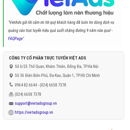
"VietAds gửi lời cảm ơn tới quý khách hàng đã luôn tin dùng dịch vụ
quảng cáo trực tuyến hiệu quả suốt chặng đường 9 năm vừa qua! -
FAQPage
"
CÔNG TY CỔ PHẦN TRỰC TUYẾN VIỆT ADS
Số 6/25 Thổ Quan, Khâm Thiên, Đống Đa, TP.Hà Nội
Số 36 Điện Biên Phủ, Đa Kao, Quận 1, TP.Hồ Chí Minh
0964 82 6644 - (024) 6658 7378
(024) 6658 7378
support@vietadsgroup.vn
https://vietadsgroup.vn