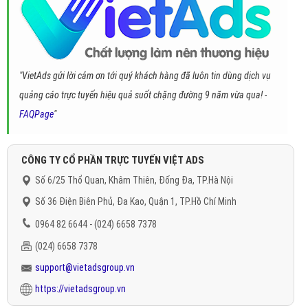
"VietAds gửi lời cảm ơn tới quý khách hàng đã luôn tin dùng dịch vụ
quảng cáo trực tuyến hiệu quả suốt chặng đường 9 năm vừa qua! -
FAQPage
"
CÔNG TY CỔ PHẦN TRỰC TUYẾN VIỆT ADS
Số 6/25 Thổ Quan, Khâm Thiên, Đống Đa, TP.Hà Nội
Số 36 Điện Biên Phủ, Đa Kao, Quận 1, TP.Hồ Chí Minh
0964 82 6644 - (024) 6658 7378
(024) 6658 7378
support@vietadsgroup.vn
https://vietadsgroup.vn