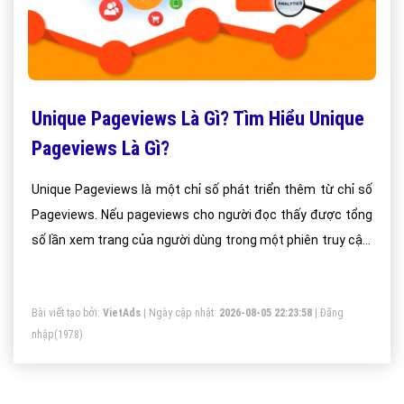
Unique Pageviews Là Gì? Tìm Hiểu Unique
Pageviews Là Gì?
Unique Pageviews là một chỉ số phát triển thêm từ chỉ số
Pageviews. Nếu pageviews cho người đọc thấy được tổng
số lần xem trang của người dùng trong một phiên truy cập,
thì Unique pageviews lại chỉ cho chúng ta những trang nào
trên site được xem trong một phiên truy cập của người
Bài viết tạo bởi:
VietAds
| Ngày cập nhật:
2026-08-05 22:23:58
|
Đăng
dùng.
nhập
(1978)