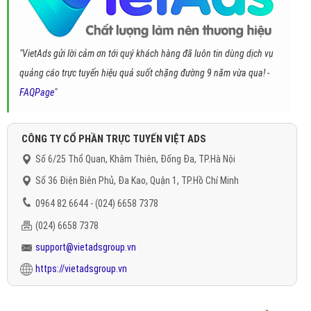
"VietAds gửi lời cảm ơn tới quý khách hàng đã luôn tin dùng dịch vụ
quảng cáo trực tuyến hiệu quả suốt chặng đường 9 năm vừa qua! -
FAQPage
"
CÔNG TY CỔ PHẦN TRỰC TUYẾN VIỆT ADS
Số 6/25 Thổ Quan, Khâm Thiên, Đống Đa, TP.Hà Nội
Số 36 Điện Biên Phủ, Đa Kao, Quận 1, TP.Hồ Chí Minh
0964 82 6644 - (024) 6658 7378
(024) 6658 7378
support@vietadsgroup.vn
https://vietadsgroup.vn