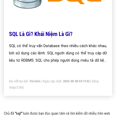
SQL Là Gì? Khái Niệm Là Gì?
SQL có thể truy vấn Database theo nhiều cách khác nhau,
bởi sử dụng các lệnh. SQL người dùng có thể truy cập dữ
liệu từ RDBMS. SQL cho phép người dùng miêu tả dữ liệu.
SQL cho phép người dùng định nghĩa dữ liệu trong một
Database và thao tác nó khi cần thiết.Cho phép người dùng
Bài viết tạo bởi:
VietAds
| Ngày cập nhật:
2026-08-08 04:19:02
|
Đăng
tạo, xóa Database và bảng. Cho phép người dùng tạo view,
nhập
(1286)
Procedure, hàm trong một Database. Cho phép người dùng
thiết lập quyền truy cập vào bảng, thủ tục và view.
Chủ đề
"sql"
luôn được bạn đọc quan tâm và tìm kiếm rất nhiều trên web