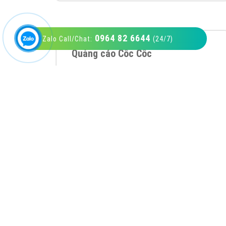
0964 82 6644
Zalo Call/Chat:
(24/7)
VietAds với đội ngũ SEOer giàu kinh nghiệm
được đào tạo bài bản tại các trung tâm SEO
lớn như: Litado, Inet, Vietmoz, Vinalink
XEM CHI TIẾT