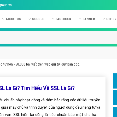
group.vn
ABOUT US
GOOGLE
FACEBOOK
BANNER
OTHER
Giới thiệu công ty Việt Ads
Kinh nghiệm quảng cáo Google
Kinh nghiệm quảng cáo Facebook
Dịch vụ quảng cáo Ban
Quảng
Hướng dẫn thanh toán Việt Ads
Kiến thức quảng cáo Google
Dịch vụ quảng cáo Facebook
Hỏi đáp quảng cáo Ba
Hỏi đá
Chính sách bảo mật Việt Ads
Dịch vụ quảng cáo Google
Kiến thức quảng cáo Facebook
Quảng cáo Banner
Quảng
Chính sách bảo hành & bảo trì Việt Ads
Quảng cáo Google Adwords
Quảng cáo Facebook
Quảng
 từ hơn >50.000 bài viết trên web gửi tới quý bạn đọc.
Liên hệ Việt Ads
Các hình thức quảng cáo Google
Hỏi đáp Facebook
Quảng 
Chính sách đại lý Việt Ads
Hướng dẫn chạy quảng cáo Google
Quảng
SL Là Gì? Tìm Hiểu Về SSL Là Gì?
Tiện ích mở rộng quảng cáo Google
Quảng
Hỏi đáp Google
Quảng
êu chuẩn này hoạt động và đảm bảo rằng các dữ liệu truyền
i giữa máy chủ và trình duyệt của người dùng đều riêng tư và
Phần 
àn vẹn. SSL hiện tại cũng là tiêu chuẩn bảo mật cho hàng