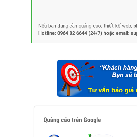
Tại sao chọn công ty Việt Ads làm đối 
Công ty Việt Ads thành lập từ năm 2013
, c
phí mà bạn có thể đầu tư cho marketing on
trung tâm marketing online uy tín hàng năm, l