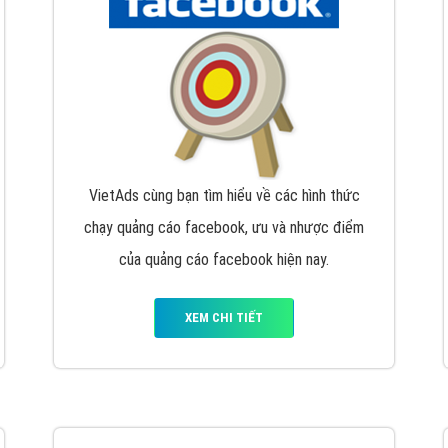
hát triển Website cho doanh nghiệp mình
. Đừng chần chừ hã
support@vietadsgroup.vn
để được tư vấn chuyên sâu về giải phá
Quảng cáo trên Facebook