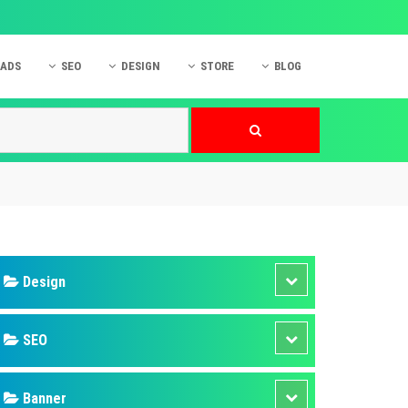
 ADS
SEO
DESIGN
STORE
BLOG
ner
 cáo Mobile
SEO Website
Thiết kế Web
nner
p quảng cáo Instagram
Dịch vụ SEO Website
Thiết kế Website
 cáo Zalo
Hỏi đáp SEO Google
Danh sách Website
 cáo Instagram
Thiết kế Landing Page
cáo Online
Dịch vụ thiết kế Website
 cáo Skype
Hỏi đáp Website
 cáo TVC
 cáo Cốc Cốc
mềm ứng dụng hay