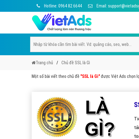
Hotline: 0964 82 6644
Email: support@vietads
Trang chủ
Chủ đề SSL là Gì
Một số bài viết theo chủ đề
"SSL là Gì"
được Việt Ads chọn lọc
S
Ti
tả
to