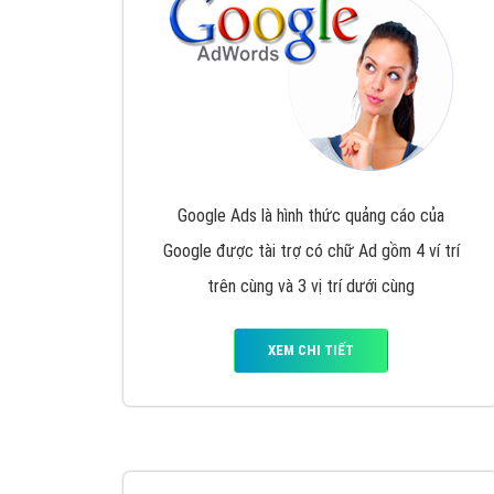
Nếu bạn đang cần quảng cáo, thiết kế web,
p
Hotline: 0964 82 6644 (24/7) hoặc email: 
Quảng cáo trên Google