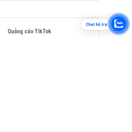
Chat hỗ trợ
Tìm công ty thiết kế website uy tín, chuyên
nghiệp tại Hà Nội là rất khó cho khách hàng.
VietAds xin giới thiệu công ty thiết kế Viet
XEM CHI TIẾT