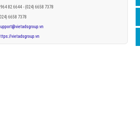
Hỏi đ
964 82 6644 - (024) 6658 7378
(024) 6658 7378
Thiết 
support@vietadsgroup.vn
Quảng
ttps://vietadsgroup.vn
Quảng
Định n
Nghĩa l
Phần 