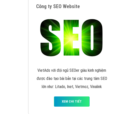
Google Ads là hình thức quảng cáo của
Google được tài trợ có chữ Ad gồm 4 ví trí
trên cùng và 3 vị trí dưới cùng
XEM CHI TIẾT
Công ty SEO Website