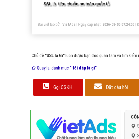
tr
tr
Bài viết tạo bởi:
VietAds
| Ngày cập nhật:
2026-08-05 07:24:55
|
Đ
Chủ đề
"SSL là Gì"
luôn được bạn đọc quan tâm và tìm kiếm r
Quay lại danh mục
"Hỏi đáp là gì"
Gọi CSKH
Đặt câu hỏi
CÔN
S
S