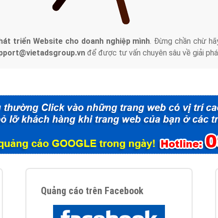
tác Marketing Online?
húng tôi với bề dày kinh nghiệm sẽ tư vấn xây dựng và phát tr
line. Đội ngũ kỹ thuật quảng cáo trực tuyến, SEO, lập trình Web 
uôn
đem đến cho khách hàng sản phẩm/ dịch vụ chất lượng
.