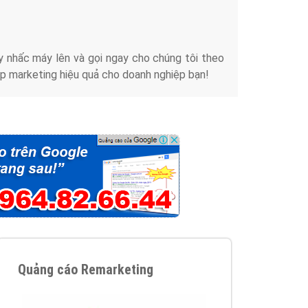
iển thương hiệu của doanh nghiệp bạn với mức chi
chuyên sâu trong nghề, được đào tạo bài bản tại