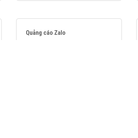
VietAds với đội ngũ chuyên viên tư ấn am
hiểu về chiến dịch quảng cáo Youtube sẽ tư
vấn bạn giải pháp tối ưu, hiệu quả nhất
XEM CHI TIẾT