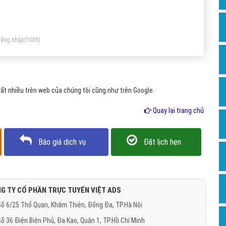
Dịch v
iệu website trên toàn thế giới, nó bảo vệ dữ liệu truyền đi
Hỏi đ
ên môi trường internet được an toàn.
Hỏi đ
ăng nhập
(1039)
Hỏi đá
Hỏi đá
ất nhiều trên web của chúng tôi cũng như trên Google.
Hỏi đ
Hỏi đá
Quay lại trang chủ
Hỏi đá
Báo giá dịch vụ
Đặt lịch hẹn
Quảng
Dịch v
Dịch v
G TY CỔ PHẦN TRỰC TUYẾN VIỆT ADS
Dịch v
ố 6/25 Thổ Quan, Khâm Thiên, Đống Đa, TP.Hà Nội
Dịch v
ố 36 Điện Biên Phủ, Đa Kao, Quận 1, TP.Hồ Chí Minh