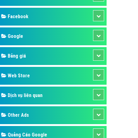
ụ Domain & Hosting
áp phần mềm
áp quảng cáo TVC
p quảng cáo mobile
p quảng cáo Online
áp quảng cáo Skype
p Domain & Hosting
Design
p viết bài Marketing
 cáo Youtube
SEO
ụ quảng cáo Youtube
ụ quảng cáo Cốc Cốc
Banner
ụ quảng cáo Tiktok
Facebook
ụ quảng cáo Zalo