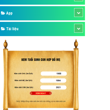
áp quảng cáo Youtube
Google
kế ứng dụng
 cáo Cốc Cốc hiệu quả
Bảng giá
 cáo Zalo chuyên nghiệp
ghĩa
Web Store
à gì
Dịch vụ liên quan
mềm ứng dụng hay
Other Ads
Quảng Cáo Google
App