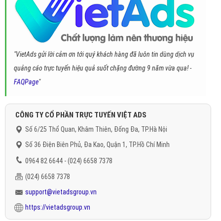
"VietAds gửi lời cảm ơn tới quý khách hàng đã luôn tin dùng dịch vụ
quảng cáo trực tuyến hiệu quả suốt chặng đường 9 năm vừa qua! -
FAQPage
"
CÔNG TY CỔ PHẦN TRỰC TUYẾN VIỆT ADS
Số 6/25 Thổ Quan, Khâm Thiên, Đống Đa, TP.Hà Nội
Số 36 Điện Biên Phủ, Đa Kao, Quận 1, TP.Hồ Chí Minh
0964 82 6644 - (024) 6658 7378
(024) 6658 7378
support@vietadsgroup.vn
https://vietadsgroup.vn