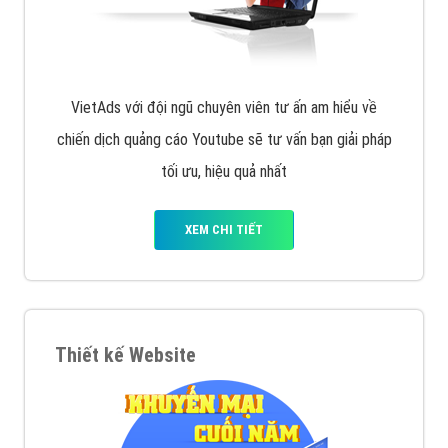
XEM CHI TIẾT
Công ty SEO Website
VietAds với đội ngũ SEOer giàu kinh nghiệm được đào
tạo bài bản tại các trung tâm SEO lớn như: Litado,