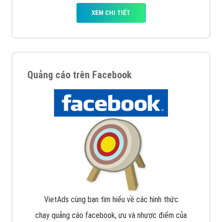
Nếu bạn đang cần quảng cáo, thiết kế web,
phát
triển Website cho doanh nghiệp mình
. Đừng chần
chừ hãy nhấc máy lên và gọi ngay cho chúng tôi theo
Hotline: 0964 82 6644 (24/7) hoặc email:
support@vietadsgroup.vn
để được tư vấn chuyên
sâu về giải pháp marketing hiệu quả cho doanh nghiệp
bạn!
Quảng cáo trên Google