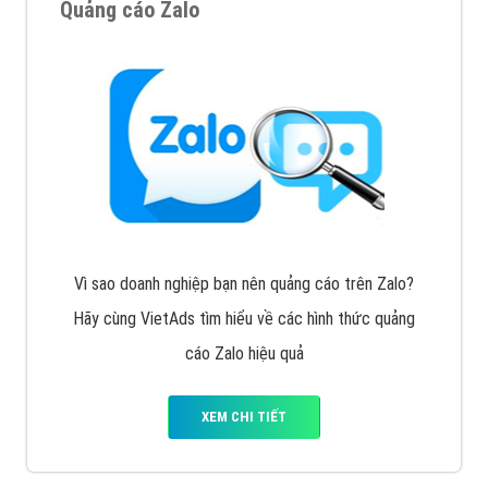
Tìm công ty thiết kế website uy tín, chuyên nghiệp tại
Hà Nội là rất khó cho khách hàng. VietAds xin giới
thiệu công ty thiết kế Viet
XEM CHI TIẾT
Quảng cáo Cốc Cốc