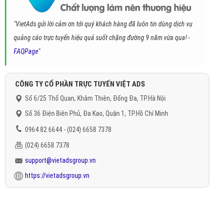
"VietAds gửi lời cảm ơn tới quý khách hàng đã luôn tin dùng dịch vụ
quảng cáo trực tuyến hiệu quả suốt chặng đường 9 năm vừa qua! -
FAQPage
"
CÔNG TY CỔ PHẦN TRỰC TUYẾN VIỆT ADS
Số 6/25 Thổ Quan, Khâm Thiên, Đống Đa, TP.Hà Nội
Số 36 Điện Biên Phủ, Đa Kao, Quận 1, TP.Hồ Chí Minh
0964 82 6644 - (024) 6658 7378
(024) 6658 7378
support@vietadsgroup.vn
https://vietadsgroup.vn