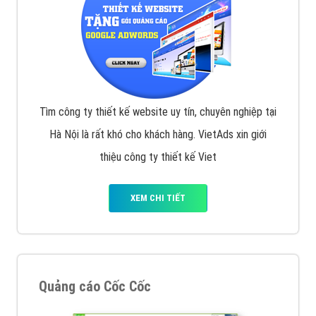
Inet, Vietmoz, Vinalink
XEM CHI TIẾT
Quảng cáo Youtube
VietAds với đội ngũ chuyên viên tư ấn am hiểu về