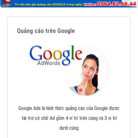
triển thương hiệu của doanh nghiệp bạn với mức chi
phí mà bạn có thể đầu tư cho marketing online. Đội
ngũ kỹ thuật quảng cáo trực tuyến, SEO, lập trình
Web chuyên sâu trong nghề, được đào tạo bài bản tại
trung tâm marketing online uy tín hàng năm, luôn
đem
đến cho khách hàng sản phẩm/ dịch vụ chất
lượng
.