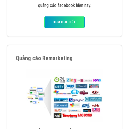
Google Ads là hình thức quảng cáo của Google được
tài trợ có chữ Ad gồm 4 ví trí trên cùng và 3 vị trí
dưới cùng
XEM CHI TIẾT