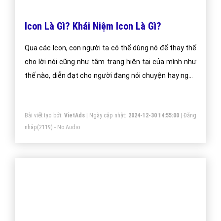
Icon Là Gì? Khái Niệm Icon Là Gì?
Qua các Icon, con người ta có thể dùng nó để thay thế
cho lời nói cũng như tâm trạng hiện tại của mình như
thế nào, diễn đạt cho người đang nói chuyện hay nghe
mình nói sẽ hiểu hơn về cảm xúc của mình mà không
cần phải gặp mặt hay thấy trực tiếp .
Bài viết tạo bởi:
VietAds
| Ngày cập nhật:
2024-12-30 14:55:00
|
Đăng
nhập
(2119) - No Audio