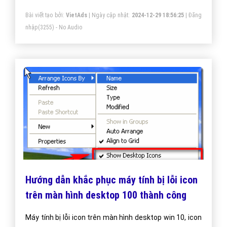
các loại con chíp silicon (bộ xử lý vi mạch bằng silic),
Bài viết tạo bởi:
VietAds
| Ngày cập nhật:
2024-12-29 18:56:25
|
Đăng
nhưng sau đó nó trở thành cái tên hoán dụ cho tất cả
nhập
(3255) - No Audio
các khu thương mại công nghệ cao trong khu vực.
Hướng dẫn khắc phục máy tính bị lỗi icon
trên màn hình desktop 100 thành công
Máy tính bị lỗi icon trên màn hình desktop win 10, icon