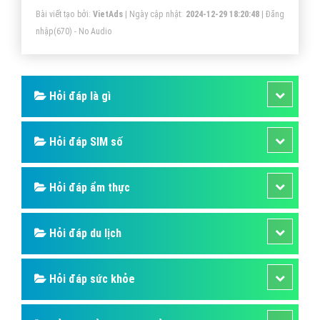
Bài viết tạo bởi:
VietAds
| Ngày cập nhật:
2024-12-29 18:20:48
|
Đăng
giá mức độ chuẩn của một website. Bài viết hôm nay
nhập
(670) - No Audio
VietAdsGroup.Vn sẽ giúp bạn giải đáp Favicon là gì? Và
những thông tin cần biết về Favicon.
Hỏi đáp là gì
Hỏi đáp SIM số
Hỏi đáp ẩm thực
Hỏi đáp du lịch
Hỏi đáp sức khỏe