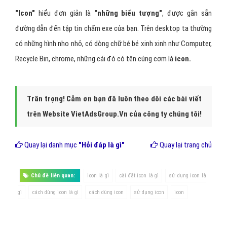
"Icon"
hiểu đơn giản là
"những biểu tượng"
, được gắn sẵn
đường dẫn đến tập tin chấm exe của bạn. Trên desktop ta thường
có những hình nho nhỏ, có dòng chữ bé bé xinh xinh như Computer,
Recycle Bin, chrome, những cái đó có tên cúng cơm là
icon.
Trân trọng! Cảm ơn bạn đã luôn theo dõi các bài viết
trên Website VietAdsGroup.Vn của công ty chúng tôi!
Quay lại danh mục
"Hỏi đáp là gì"
Quay lại trang chủ
Chủ đề liên quan:
icon là gì
cài đặt icon là gì
sử dụng icon là
gì
cách dùng icon là gì
cách dùng icon
sử dụng icon
icon