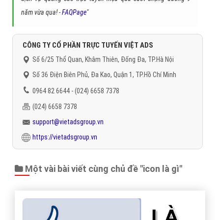
năm vừa qua! -
FAQPage
"
CÔNG TY CỔ PHẦN TRỰC TUYẾN VIỆT ADS
Số 6/25 Thổ Quan, Khâm Thiên, Đống Đa, TP.Hà Nội
Số 36 Điện Biên Phủ, Đa Kao, Quận 1, TP.Hồ Chí Minh
0964 82 6644 - (024) 6658 7378
(024) 6658 7378
support@vietadsgroup.vn
https://vietadsgroup.vn
Một vài bài viết cùng chủ đề "icon là gì"