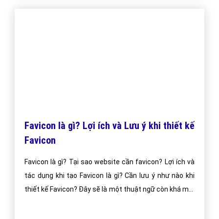
Favicon là gì? Lợi ích và Lưu ý khi thiết kế
Favicon
Favicon là gì? Tại sao website cần favicon? Lợi ích và
tác dụng khi tạo Favicon là gì? Cần lưu ý như nào khi
thiết kế Favicon? Đây sẽ là một thuật ngữ còn khá mới
mẻ với nhiều người sử dụng internet. Tuy nhiên, đây
cũng là một yếu tố được liệt kê trong danh sách đánh