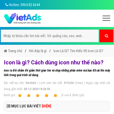
Hotline: 0964 82 6644
Trang chủ
Hỏi đáp là gì
Icon Là Gì? Tìm Hiểu Về Icon Là Gì?
Icon là gì? Cách dùng icon như thế nào?
Icon ra đời nhằm để giảm thời gian tìm và chạy những phần mềm mà bạn đã cài lên máy
tính trong quá trình sử dụng.
Bài viết tạo bởi:
VietAds
| Lượt xem bài viết:
519,543
(View) | Ngày cập nhật nội
dung gần nhất:
28-12-2024 18:26:30
Ðánh giá:
1
2
3
4
5
(
5
sao
8
đánh giá)
MỤC LỤC BÀI VIẾT
[HIỆN]