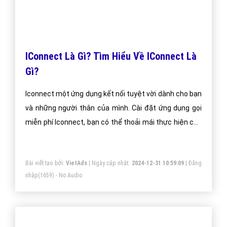
IConnect Là Gì? Tìm Hiểu Về IConnect Là
Gì?
Iconnect một ứng dụng kết nối tuyệt vời dành cho bạn
và những người thân của mình. Cài đặt ứng dụng gọi
miễn phí Iconnect, bạn có thể thoải mái thực hiện các
cuộc gọi đường dài, nhắn tin hoàn toàn miễn phí với
người thân của mình chỉ cần điện thoại của họ cũng
Bài viết tạo bởi:
VietAds
| Ngày cập nhật:
2024-12-31 10:59:09
|
Đăng
cài đặt ứng dụng Iconnect như bạn.
nhập
(1659) - No Audio