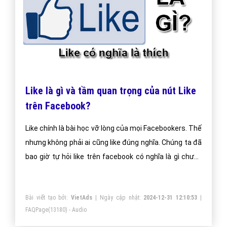
Like là gì và tầm quan trọng của nút Like
trên Facebook?
Like chính là bài học vỡ lòng của mọi Facebookers. Thế
nhưng không phải ai cũng like đúng nghĩa. Chúng ta đã
bao giờ tự hỏi like trên facebook có nghĩa là gì chưa?
Thích là quyền của mỗi cá nhân nhưng chẳng ai lại
muốn nhận được sự thích từ một hành động vô cảm.
Bài viết tạo bởi:
VietAds
| Ngày cập nhật:
2024-12-31 12:10:53
|
Khác với máy móc, con người luôn biết nhận thức và
FAQPage
(13180) - Audio
có một cái tâm. Sao người ta cứ mãi ru nhau vào