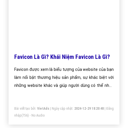
Favicon Là Gì? Khái Niệm Favicon Là Gì?
Favicon được xem là biểu tượng của website của bạn
làm nổi bật thương hiệu sản phẩm, sự khác biệt với
những website khác và giúp người dùng có thể nhận
dạng và ghi nhớ thương hiệu của bạn. Nó mang ý nghĩa
đại diện cho trang của bạn, cũng giống như mỗi người
Bài viết tạo bởi:
VietAds
| Ngày cập nhật:
2024-12-29 18:20:48
|
Đăng
có chữ ký riêng thì mỗi trang web cũng nên có logo và
nhập
(756) - No Audio
favicon riêng.