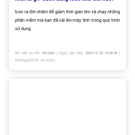
Icon ra đời nhằm để giảm thời gian tìm và chạy những
phần mềm mà bạn đã cài lên máy tính trong quá trình
sử dụng.
Bài viết tạo bởi:
VietAds
| Ngày cập nhật:
2024-12-28 18:26:30
|
FAQPage
(2210) - No Audio