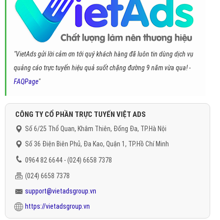
"VietAds gửi lời cảm ơn tới quý khách hàng đã luôn tin dùng dịch vụ
quảng cáo trực tuyến hiệu quả suốt chặng đường 9 năm vừa qua! -
FAQPage
"
CÔNG TY CỔ PHẦN TRỰC TUYẾN VIỆT ADS
Số 6/25 Thổ Quan, Khâm Thiên, Đống Đa, TP.Hà Nội
Số 36 Điện Biên Phủ, Đa Kao, Quận 1, TP.Hồ Chí Minh
0964 82 6644 - (024) 6658 7378
(024) 6658 7378
support@vietadsgroup.vn
https://vietadsgroup.vn