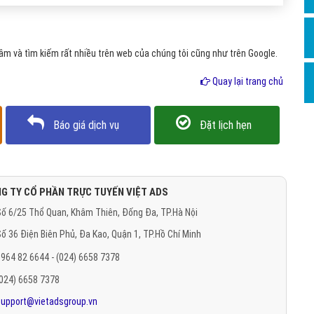
Hỏi đ
Thiết 
m và tìm kiếm rất nhiều trên web của chúng tôi cũng như trên Google.
Quảng
Quay lại trang chủ
Quảng
Định n
Báo giá dịch vụ
Đặt lịch hẹn
Nghĩa l
Phần 
G TY CỔ PHẦN TRỰC TUYẾN VIỆT ADS
ố 6/25 Thổ Quan, Khâm Thiên, Đống Đa, TP.Hà Nội
ố 36 Điện Biên Phủ, Đa Kao, Quận 1, TP.Hồ Chí Minh
964 82 6644 - (024) 6658 7378
(024) 6658 7378
support@vietadsgroup.vn