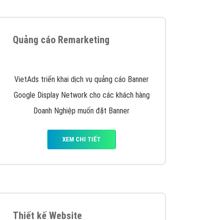
y nhấc máy lên và gọi ngay cho chúng tôi theo
p marketing hiệu quả cho doanh nghiệp bạn!