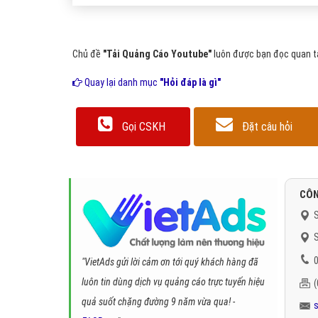
Chủ đề
"Tải Quảng Cáo Youtube"
luôn được bạn đọc quan tâ
Quay lại danh mục
"Hỏi đáp là gì"
Gọi CSKH
Đặt câu hỏi
CÔN
S
S
0
"VietAds gửi lời cảm ơn tới quý khách hàng đã
luôn tin dùng dịch vụ quảng cáo trực tuyến hiệu
quả suốt chặng đường 9 năm vừa qua! -