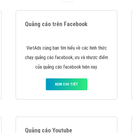
hát triển Website cho doanh nghiệp mình
. Đừng chần chừ hã
support@vietadsgroup.vn
để được tư vấn chuyên sâu về giải phá