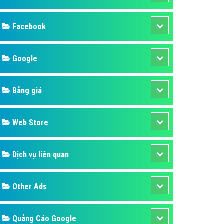
ụ Domain & Hosting
áp phần mềm
áp quảng cáo TVC
p quảng cáo mobile
p quảng cáo Online
áp quảng cáo Skype
p Domain & Hosting
Design
p viết bài Marketing
 cáo Youtube
SEO
ụ quảng cáo Youtube
ụ quảng cáo Cốc Cốc
Banner
ụ quảng cáo Tiktok
Facebook
ụ quảng cáo Zalo