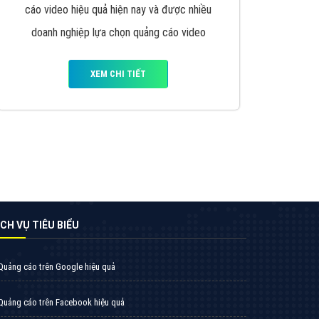
Thiết kế Website
Tìm công ty thiết kế website uy tín, chuyên
nghiệp tại Hà Nội là rất khó cho khách hàng.
VietAds xin giới thiệu công ty thiết kế Viet