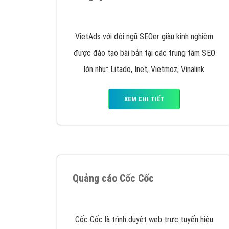
Quảng cáo trên Google
Google Ads là hình thức quảng cáo của
Google được tài trợ có chữ Ad gồm 4 ví trí
trên cùng và 3 vị trí dưới cùng
XEM CHI TIẾT