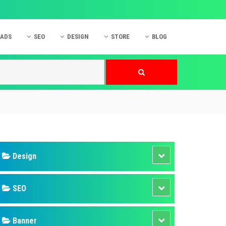
 ADS
SEO
DESIGN
STORE
BLOG
ner
 cáo Mobile
SEO Website
Thiết kế Web
nner
p quảng cáo Instagram
Dịch vụ SEO Website
Thiết kế Website
 cáo Zalo
Hỏi đáp SEO Google
Danh sách Website
 cáo Instagram
Thiết kế Landing Page
cáo Online
Dịch vụ thiết kế Website
 cáo Skype
Hỏi đáp Website
 cáo TVC
 cáo Cốc Cốc
mềm ứng dụng hay