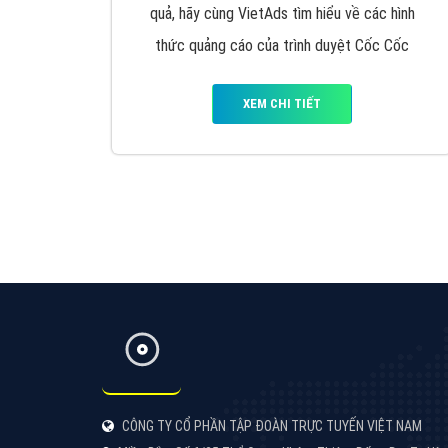
Công ty SEO Website
VietAds với đội ngũ SEOer giàu kinh nghiệm
được đào tạo bài bản tại các trung tâm SEO
lớn như: Litado, Inet, Vietmoz, Vinalink