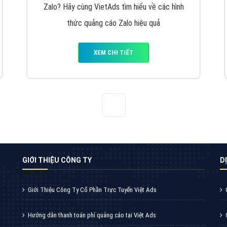
Quảng cáo Youtube
VietAds với đội ngũ chuyên viên tư ấn am
hiểu về chiến dịch quảng cáo Youtube sẽ tư
vấn bạn giải pháp tối ưu, hiệu quả nhất