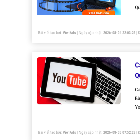
Qu
Bài viết tạo bởi:
VietAds
| Ngày cập nhật:
2026-08-04 22:03:25
|
Đ
C
Q
Cá
Bà
Yo
Bài viết tạo bởi:
VietAds
| Ngày cập nhật:
2026-08-05 07:52:23
|
Đ