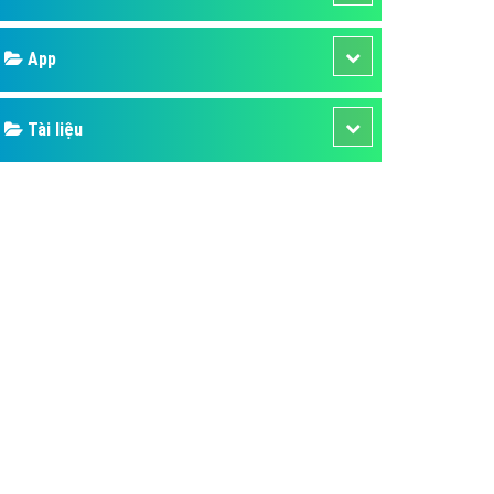
áp quảng cáo Youtube
Google
kế ứng dụng
 cáo Cốc Cốc hiệu quả
Bảng giá
 cáo Zalo chuyên nghiệp
ghĩa
Web Store
à gì
Dịch vụ liên quan
mềm ứng dụng hay
Other Ads
Quảng Cáo Google
App