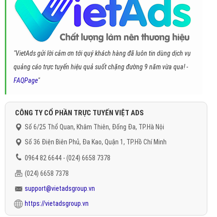
"VietAds gửi lời cảm ơn tới quý khách hàng đã luôn tin dùng dịch vụ
quảng cáo trực tuyến hiệu quả suốt chặng đường 9 năm vừa qua! -
FAQPage
"
CÔNG TY CỔ PHẦN TRỰC TUYẾN VIỆT ADS
Số 6/25 Thổ Quan, Khâm Thiên, Đống Đa, TP.Hà Nội
Số 36 Điện Biên Phủ, Đa Kao, Quận 1, TP.Hồ Chí Minh
0964 82 6644 - (024) 6658 7378
(024) 6658 7378
support@vietadsgroup.vn
https://vietadsgroup.vn