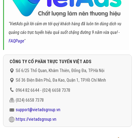
"VietAds gửi lời cảm ơn tới quý khách hàng đã luôn tin dùng dịch vụ
quảng cáo trực tuyến hiệu quả suốt chặng đường 9 năm vừa qua! -
FAQPage
"
CÔNG TY CỔ PHẦN TRỰC TUYẾN VIỆT ADS
Số 6/25 Thổ Quan, Khâm Thiên, Đống Đa, TP.Hà Nội
Số 36 Điện Biên Phủ, Đa Kao, Quận 1, TP.Hồ Chí Minh
0964 82 6644 - (024) 6658 7378
(024) 6658 7378
support@vietadsgroup.vn
https://vietadsgroup.vn