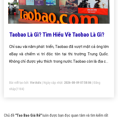
Taobao Là Gì? Tìm Hiểu Về Taobao Là Gì?
Chỉ sau vài năm phát triển, Taobao đã vượt mặt cả ông lớn
eBay và chiếm vị trí độc tôn tại thị trường Trung Quốc.
Không chỉ được yêu thích trong nước.Taobao còn là địa chỉ
mua sắm đáng tin cậy được người tiêu dùng khắp nơi trên
thế giới lựa chọn, nhất là Việt Nam. Taobao cũng đã dần
Bài viết tạo bởi:
VietAds
| Ngày cập nhật:
2026-08-09 07:58:06
|
Đăng
khẳng định chỗ đứng của mình
nhập
(1184)
Chủ đề
"Tao Bao Giá Rẻ"
luôn được bạn đọc quan tâm và tìm kiếm rất