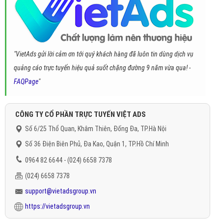
"VietAds gửi lời cảm ơn tới quý khách hàng đã luôn tin dùng dịch vụ
quảng cáo trực tuyến hiệu quả suốt chặng đường 9 năm vừa qua! -
FAQPage
"
CÔNG TY CỔ PHẦN TRỰC TUYẾN VIỆT ADS
Số 6/25 Thổ Quan, Khâm Thiên, Đống Đa, TP.Hà Nội
Số 36 Điện Biên Phủ, Đa Kao, Quận 1, TP.Hồ Chí Minh
0964 82 6644 - (024) 6658 7378
(024) 6658 7378
support@vietadsgroup.vn
https://vietadsgroup.vn