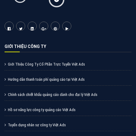
Tìm công ty thiết kế website uy tín, chuyên nghiệp tại
Hà Nội là rất khó cho khách hàng. VietAds xin giới
thiệu công ty thiết kế Viet
XEM CHI TIẾT
Quảng cáo Cốc Cốc