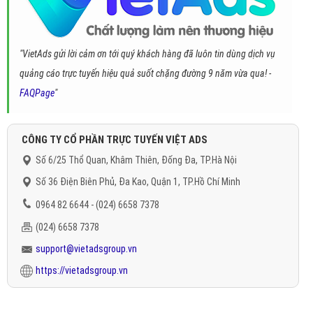
"VietAds gửi lời cảm ơn tới quý khách hàng đã luôn tin dùng dịch vụ
quảng cáo trực tuyến hiệu quả suốt chặng đường 9 năm vừa qua! -
FAQPage
"
CÔNG TY CỔ PHẦN TRỰC TUYẾN VIỆT ADS
Số 6/25 Thổ Quan, Khâm Thiên, Đống Đa, TP.Hà Nội
Số 36 Điện Biên Phủ, Đa Kao, Quận 1, TP.Hồ Chí Minh
0964 82 6644 - (024) 6658 7378
(024) 6658 7378
support@vietadsgroup.vn
https://vietadsgroup.vn