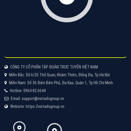
VietAds với đội ngũ chuyên viên tư ấn am hiểu về
chiến dịch quảng cáo Youtube sẽ tư vấn bạn giải pháp
tối ưu, hiệu quả nhất
XEM CHI TIẾT
Thiết kế Website