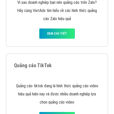
XEM CHI TIẾT
Công ty SEO Website
VietAds với đội ngũ SEOer giàu kinh nghiệm được đào