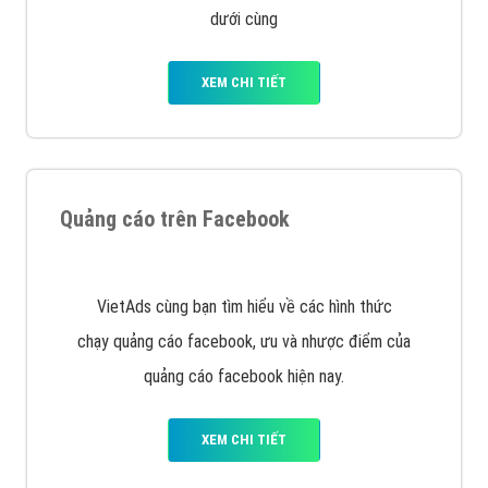
với bề dày kinh nghiệm sẽ tư vấn xây dựng và phát
triển thương hiệu của doanh nghiệp bạn với mức chi
phí mà bạn có thể đầu tư cho marketing online. Đội
ngũ kỹ thuật quảng cáo trực tuyến, SEO, lập trình
Web chuyên sâu trong nghề, được đào tạo bài bản tại
trung tâm marketing online uy tín hàng năm, luôn
đem
đến cho khách hàng sản phẩm/ dịch vụ chất
lượng
.