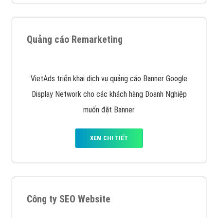
Nếu bạn đang cần quảng cáo, thiết kế web,
phát
triển Website cho doanh nghiệp mình
. Đừng chần
chừ hãy nhấc máy lên và gọi ngay cho chúng tôi theo
Hotline: 0964 82 6644 (24/7) hoặc email:
support@vietadsgroup.vn
để được tư vấn chuyên
sâu về giải pháp marketing hiệu quả cho doanh nghiệp
bạn!