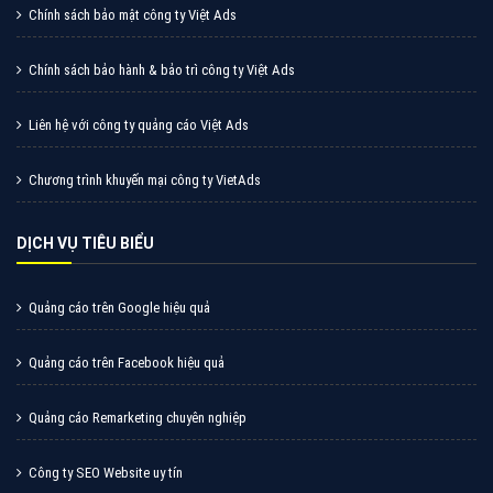
Cốc Cốc là trình duyệt web trực tuyến hiệu quả, hãy
cùng VietAds tìm hiểu về các hình thức quảng cáo
của trình duyệt Cốc Cốc
XEM CHI TIẾT
Quảng cáo Zalo