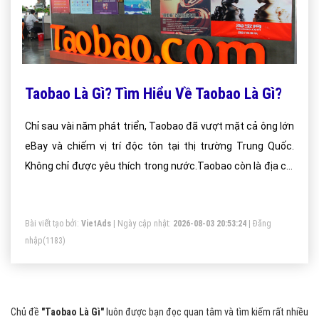
Taobao Là Gì? Tìm Hiểu Về Taobao Là Gì?
Chỉ sau vài năm phát triển, Taobao đã vượt mặt cả ông lớn
eBay và chiếm vị trí độc tôn tại thị trường Trung Quốc.
Không chỉ được yêu thích trong nước.Taobao còn là địa chỉ
mua sắm đáng tin cậy được người tiêu dùng khắp nơi trên
thế giới lựa chọn, nhất là Việt Nam. Taobao cũng đã dần
Bài viết tạo bởi:
VietAds
| Ngày cập nhật:
2026-08-03 20:53:24
|
Đăng
khẳng định chỗ đứng của mình
nhập
(1183)
Chủ đề
"Taobao Là Gì"
luôn được bạn đọc quan tâm và tìm kiếm rất nhiều