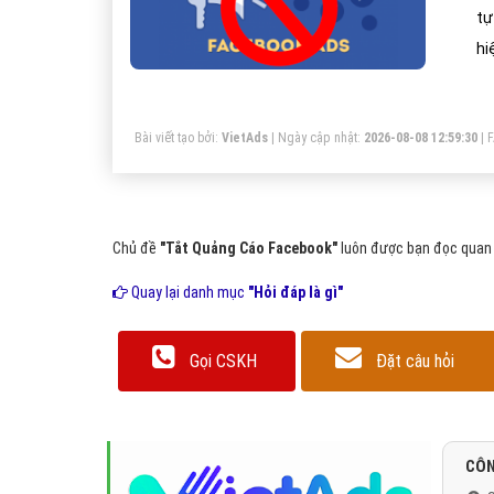
tự
hi
củ
Bài viết tạo bởi:
VietAds
| Ngày cập nhật:
2026-08-08 12:59:30
|
Chủ đề
"Tắt Quảng Cáo Facebook"
luôn được bạn đọc quan t
Quay lại danh mục
"Hỏi đáp là gì"
Gọi CSKH
Đặt câu hỏi
CÔN