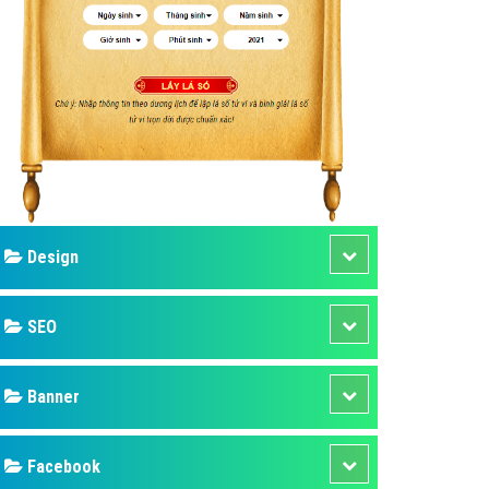
ụ Domain & Hosting
áp phần mềm
áp quảng cáo TVC
p quảng cáo mobile
p quảng cáo Online
áp quảng cáo Skype
p Domain & Hosting
Design
p viết bài Marketing
 cáo Youtube
SEO
ụ quảng cáo Youtube
ụ quảng cáo Cốc Cốc
Banner
ụ quảng cáo Tiktok
Facebook
ụ quảng cáo Zalo