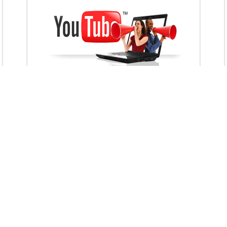
VietAds với đội ngũ chuyên viên tư ấn am
hiểu về chiến dịch quảng cáo Youtube sẽ tư
vấn bạn giải pháp tối ưu, hiệu quả nhất
XEM CHI TIẾT