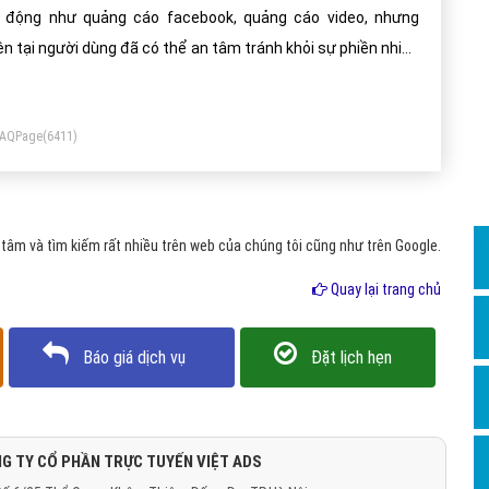
Dịch v
 động như quảng cáo facebook, quảng cáo video, nhưng
Hỏi đ
ện tại người dùng đã có thể an tâm tránh khỏi sự phiền nhiễu
a tính năng tự động này
Hỏi đ
Hỏi đá
FAQPage
(6411)
Hỏi đá
Hỏi đ
Hỏi đá
âm và tìm kiếm rất nhiều trên web của chúng tôi cũng như trên Google.
Hỏi đá
Quay lại trang chủ
Quảng
Dịch v
Báo giá dịch vụ
Đặt lịch hẹn
Dịch v
Dịch v
G TY CỔ PHẦN TRỰC TUYẾN VIỆT ADS
Dịch v