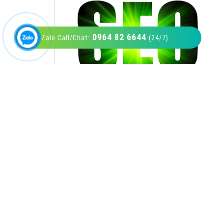
0964 82 6644
Zalo Call/Chat:
(24/7)
VietAds với đội ngũ SEOer giàu kinh nghiệm
được đào tạo bài bản tại các trung tâm SEO
lớn như: Litado, Inet, Vietmoz, Vinalink
XEM CHI TIẾT