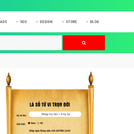
 ADS
SEO
DESIGN
STORE
BLOG
ner
 cáo Mobile
SEO Website
Thiết kế Web
nner
p quảng cáo Instagram
Dịch vụ SEO Website
Thiết kế Website
 cáo Zalo
Hỏi đáp SEO Google
Danh sách Website
 cáo Instagram
Thiết kế Landing Page
cáo Online
Dịch vụ thiết kế Website
 cáo Skype
Hỏi đáp Website
 cáo TVC
 cáo Cốc Cốc
mềm ứng dụng hay