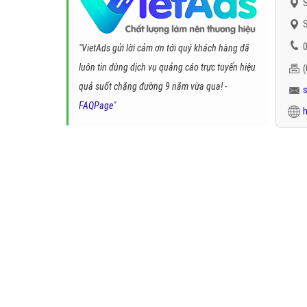
S
S
0
"VietAds gửi lời cảm ơn tới quý khách hàng đã
luôn tin dùng dịch vụ quảng cáo trực tuyến hiệu
quả suốt chặng đường 9 năm vừa qua! -
FAQPage
"
h