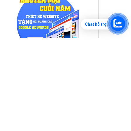
Chat hỗ trợ
Tìm công ty thiết kế website uy tín, chuyên
nghiệp tại Hà Nội là rất khó cho khách hàng.
VietAds xin giới thiệu công ty thiết kế Viet
XEM CHI TIẾT