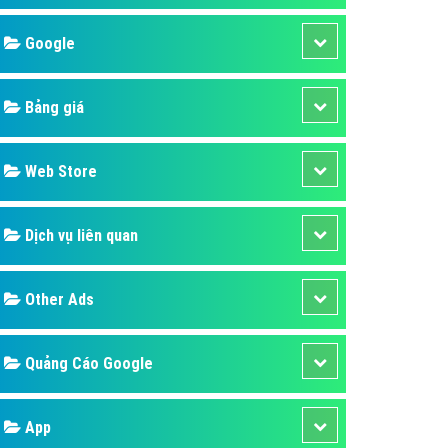
áp quảng cáo Youtube
Google
kế ứng dụng
 cáo Cốc Cốc hiệu quả
Bảng giá
 cáo Zalo chuyên nghiệp
ghĩa
Web Store
à gì
Dịch vụ liên quan
mềm ứng dụng hay
Other Ads
Quảng Cáo Google
App