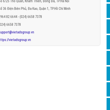
ố 6/25 Thổ Quan, Khâm Thiên, Đống Đa, TP.Hà Nội
Hỏi đ
ố 36 Điện Biên Phủ, Đa Kao, Quận 1, TP.Hồ Chí Minh
Thiết 
964 82 6644 - (024) 6658 7378
Quảng
(024) 6658 7378
Quảng
support@vietadsgroup.vn
ttps://vietadsgroup.vn
Định n
Nghĩa l
Phần 