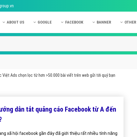
group.vn
ABOUT US
GOOGLE
FACEBOOK
BANNER
OTHER
Giới thiệu công ty Việt Ads
Kinh nghiệm quảng cáo Google
Kinh nghiệm quảng cáo Facebook
Dịch vụ quảng cáo Ban
Quảng
Hướng dẫn thanh toán Việt Ads
Kiến thức quảng cáo Google
Dịch vụ quảng cáo Facebook
Hỏi đáp quảng cáo Ba
Hỏi đá
Chính sách bảo mật Việt Ads
Dịch vụ quảng cáo Google
Kiến thức quảng cáo Facebook
Quảng cáo Banner
Quảng
Chính sách bảo hành & bảo trì Việt Ads
Quảng cáo Google Adwords
Quảng cáo Facebook
Quảng
 Việt Ads chọn lọc từ hơn >50.000 bài viết trên web gửi tới quý bạn
Liên hệ Việt Ads
Các hình thức quảng cáo Google
Hỏi đáp Facebook
Quảng 
Chính sách đại lý Việt Ads
Hướng dẫn chạy quảng cáo Google
Quảng
Tiện ích mở rộng quảng cáo Google
Quảng
ướng dẫn tắt quảng cáo Facebook từ A đến
Hỏi đáp Google
Quảng
?
Phần 
ng xã hội facebook gần đây đã giới thiệu rất nhiều tính năng