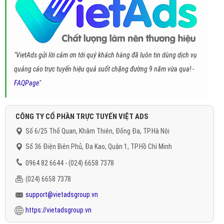
"VietAds gửi lời cảm ơn tới quý khách hàng đã luôn tin dùng dịch vụ
quảng cáo trực tuyến hiệu quả suốt chặng đường 9 năm vừa qua! -
FAQPage
"
CÔNG TY CỔ PHẦN TRỰC TUYẾN VIỆT ADS
Số 6/25 Thổ Quan, Khâm Thiên, Đống Đa, TP.Hà Nội
Số 36 Điện Biên Phủ, Đa Kao, Quận 1, TP.Hồ Chí Minh
0964 82 6644 - (024) 6658 7378
(024) 6658 7378
support@vietadsgroup.vn
https://vietadsgroup.vn