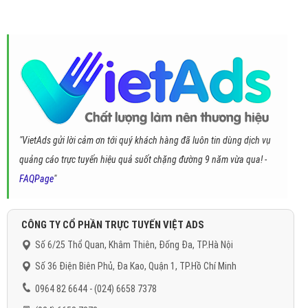
"VietAds gửi lời cảm ơn tới quý khách hàng đã luôn tin dùng dịch vụ
quảng cáo trực tuyến hiệu quả suốt chặng đường 9 năm vừa qua! -
FAQPage
"
CÔNG TY CỔ PHẦN TRỰC TUYẾN VIỆT ADS
Số 6/25 Thổ Quan, Khâm Thiên, Đống Đa, TP.Hà Nội
Số 36 Điện Biên Phủ, Đa Kao, Quận 1, TP.Hồ Chí Minh
0964 82 6644 - (024) 6658 7378