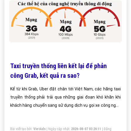
Taxi truyền thống liên kết lại để phản
công Grab, kết quả ra sao?
Kể từ khi Grab, Uber đặt chân tới Việt Nam, các hãng taxi
truyền thống phải trải qua những giai đoạn khó khăn khi
khách hàng chuyển sang sử dụng dịch vụ gọi xe công nghệ
nhằm tận hưởng những chuyến đi giá rẻ hơn. Một vài hãng
chống trả bằng cách treo băng rôn phản đối Grab hay liên
Bài viết tạo bởi:
VietAds
| Ngày cập nhật:
2026-08-07 03:26:11
|
Đăng
tục kiện tụng nhưng đều không mang lại hiệu quả.