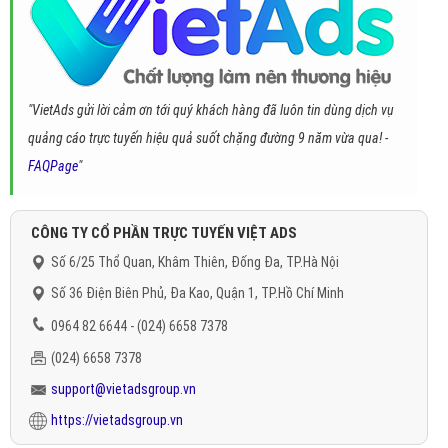
"VietAds gửi lời cảm ơn tới quý khách hàng đã luôn tin dùng dịch vụ
quảng cáo trực tuyến hiệu quả suốt chặng đường 9 năm vừa qua! -
FAQPage
"
CÔNG TY CỔ PHẦN TRỰC TUYẾN VIỆT ADS
Số 6/25 Thổ Quan, Khâm Thiên, Đống Đa, TP.Hà Nội
Số 36 Điện Biên Phủ, Đa Kao, Quận 1, TP.Hồ Chí Minh
0964 82 6644 - (024) 6658 7378
(024) 6658 7378
support@vietadsgroup.vn
https://vietadsgroup.vn