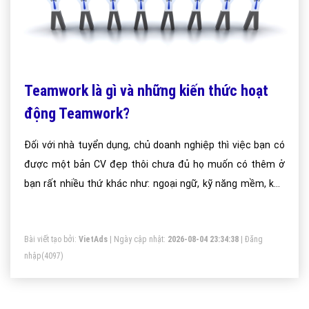
Teamwork là gì và những kiến thức hoạt
động Teamwork?
Đối với nhà tuyển dụng, chủ doanh nghiệp thì việc bạn có
được một bản CV đẹp thôi chưa đủ họ muốn có thêm ở
bạn rất nhiều thứ khác như: ngoại ngữ, kỹ năng mềm, khả
năng tin học, tư duy, kỹ năng làm việc nhóm (Teamwork)
thậm chí có những vị trí còn yêu cầu cả mối quan hệ xã hội
Bài viết tạo bởi:
VietAds
| Ngày cập nhật:
2026-08-04 23:34:38
|
Đăng
mà bạn có hiện tại có khá nhiều bạn sinh viên chưa biết
nhập
(4097)
Làm việc nhóm là gì dẫn tới mất điểm trong mắt nhà tuyển
dụng nhất là nhà tuyển dụng nước ngoài.