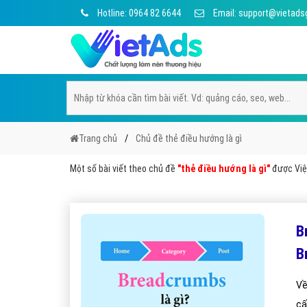
Hotline: 0964 82 6644
Email: support@vietads
Trang chủ
Chủ đề thẻ điều hướng là gì
Một số bài viết theo chủ đề
"thẻ điều hướng là gì"
được Việt
B
B
Về
cấ