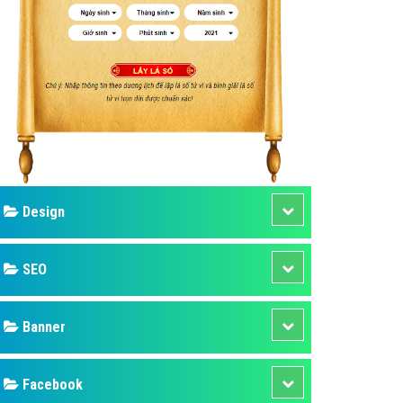
ụ Domain & Hosting
áp phần mềm
áp quảng cáo TVC
p quảng cáo mobile
p quảng cáo Online
áp quảng cáo Skype
p Domain & Hosting
Design
p viết bài Marketing
 cáo Youtube
SEO
ụ quảng cáo Youtube
ụ quảng cáo Cốc Cốc
Banner
ụ quảng cáo Tiktok
Facebook
ụ quảng cáo Zalo