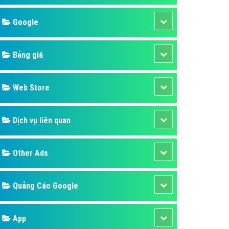
áp quảng cáo Youtube
Google
kế ứng dụng
 cáo Cốc Cốc hiệu quả
Bảng giá
 cáo Zalo chuyên nghiệp
ghĩa
Web Store
à gì
Dịch vụ liên quan
mềm ứng dụng hay
Other Ads
Quảng Cáo Google
App