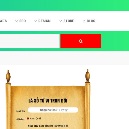
 ADS
SEO
DESIGN
STORE
BLOG
ner
 cáo Mobile
SEO Website
Thiết kế Web
nner
p quảng cáo Instagram
Dịch vụ SEO Website
Thiết kế Website
 cáo Zalo
Hỏi đáp SEO Google
Danh sách Website
 cáo Instagram
Thiết kế Landing Page
cáo Online
Dịch vụ thiết kế Website
 cáo Skype
Hỏi đáp Website
 cáo TVC
 cáo Cốc Cốc
mềm ứng dụng hay