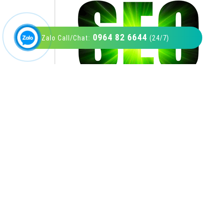
0964 82 6644
Zalo Call/Chat:
(24/7)
VietAds với đội ngũ SEOer giàu kinh nghiệm
được đào tạo bài bản tại các trung tâm SEO
lớn như: Litado, Inet, Vietmoz, Vinalink
XEM CHI TIẾT