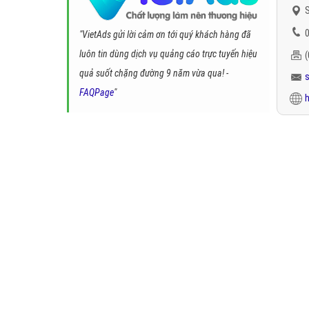
S
0
"VietAds gửi lời cảm ơn tới quý khách hàng đã
luôn tin dùng dịch vụ quảng cáo trực tuyến hiệu
quả suốt chặng đường 9 năm vừa qua! -
FAQPage
"
h