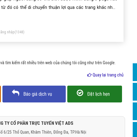
Dịch v
 từ đó có thể di chuyển thuận lợi qua các trang khác nhau
Hỏi đ
ên website.
Hỏi đ
ăng nhập
(1348)
Hỏi đá
Hỏi đá
Hỏi đ
à tìm kiếm rất nhiều trên web của chúng tôi cũng như trên Google.
Hỏi đá
Quay lại trang chủ
Hỏi đá
Quảng
Báo giá dịch vụ
Đặt lịch hẹn
Dịch v
Dịch v
Dịch v
G TY CỔ PHẦN TRỰC TUYẾN VIỆT ADS
ố 6/25 Thổ Quan, Khâm Thiên, Đống Đa, TP.Hà Nội
Dịch v