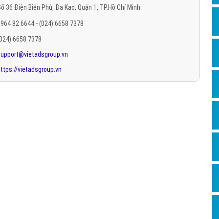
ố 36 Điện Biên Phủ, Đa Kao, Quận 1, TP.Hồ Chí Minh
Hỏi đ
964 82 6644 - (024) 6658 7378
Thiết 
(024) 6658 7378
Quảng
support@vietadsgroup.vn
Quảng
ttps://vietadsgroup.vn
Định n
Nghĩa l
Phần 