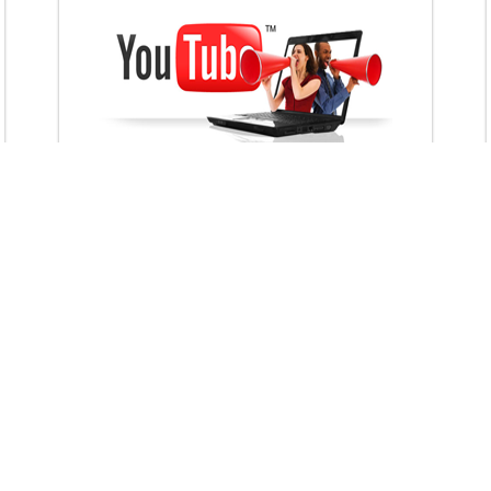
VietAds với đội ngũ chuyên viên tư ấn am
hiểu về chiến dịch quảng cáo Youtube sẽ tư
vấn bạn giải pháp tối ưu, hiệu quả nhất
XEM CHI TIẾT