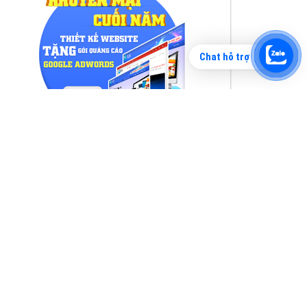
Chat hỗ trợ
Tìm công ty thiết kế website uy tín, chuyên
nghiệp tại Hà Nội là rất khó cho khách hàng.
VietAds xin giới thiệu công ty thiết kế Viet
XEM CHI TIẾT