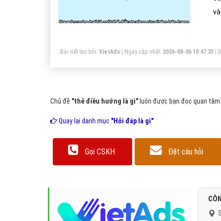
và
tr
Bài viết tạo bởi:
VietAds
| Ngày cập nhật:
2026-08-06 15:47:35
|
Đ
Chủ đề
"thẻ điều hướng là gì"
luôn được bạn đọc quan tâm v
Quay lại danh mục
"Hỏi đáp là gì"
Gọi CSKH
Đặt câu hỏi
CÔN
S