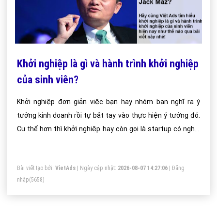
Khởi nghiệp là gì và hành trình khởi nghiệp
của sinh viên?
Khởi nghiệp đơn giản việc bạn hay nhóm bạn nghĩ ra ý
tưởng kinh doanh rồi tự bắt tay vào thực hiện ý tưởng đó.
Cụ thể hơn thì khởi nghiệp hay còn gọi là startup có nghĩa
là riêng bạn hoặc bạn hợp tác cùng 1 nhóm thành lập một
công ty, hay cung cấp một sản phẩm dịch vụ nào đó dựa
Bài viết tạo bởi:
VietAds
| Ngày cập nhật:
2026-08-07 14:27:06
|
Đăng
trên những ý tưởng kinh doanh trong đầu các bạn.
nhập
(5658)