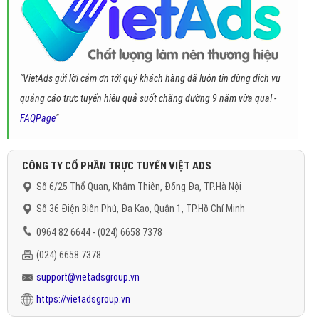
"VietAds gửi lời cảm ơn tới quý khách hàng đã luôn tin dùng dịch vụ
quảng cáo trực tuyến hiệu quả suốt chặng đường 9 năm vừa qua! -
FAQPage
"
CÔNG TY CỔ PHẦN TRỰC TUYẾN VIỆT ADS
Số 6/25 Thổ Quan, Khâm Thiên, Đống Đa, TP.Hà Nội
Số 36 Điện Biên Phủ, Đa Kao, Quận 1, TP.Hồ Chí Minh
0964 82 6644 - (024) 6658 7378
(024) 6658 7378
support@vietadsgroup.vn
https://vietadsgroup.vn