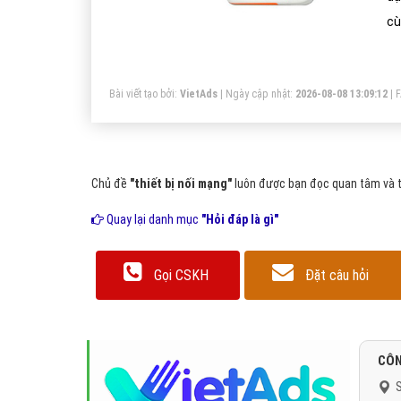
cù
đi
ti
Bài viết tạo bởi:
VietAds
| Ngày cập nhật:
2026-08-08 13:09:12
|
in
Chủ đề
"thiết bị nối mạng"
luôn được bạn đọc quan tâm và tì
Quay lại danh mục
"Hỏi đáp là gì"
Gọi CSKH
Đặt câu hỏi
CÔN
S