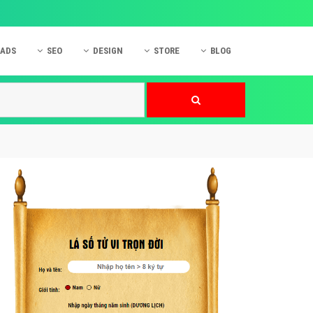
 ADS
SEO
DESIGN
STORE
BLOG
ner
 cáo Mobile
SEO Website
Thiết kế Web
nner
p quảng cáo Instagram
Dịch vụ SEO Website
Thiết kế Website
 cáo Zalo
Hỏi đáp SEO Google
Danh sách Website
 cáo Instagram
Thiết kế Landing Page
cáo Online
Dịch vụ thiết kế Website
 cáo Skype
Hỏi đáp Website
 cáo TVC
 cáo Cốc Cốc
mềm ứng dụng hay