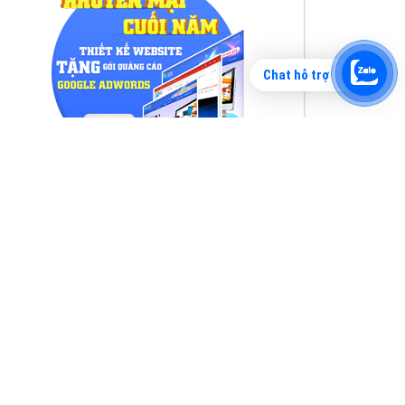
Chat hỗ trợ
Tìm công ty thiết kế website uy tín, chuyên
nghiệp tại Hà Nội là rất khó cho khách hàng.
VietAds xin giới thiệu công ty thiết kế Viet
XEM CHI TIẾT