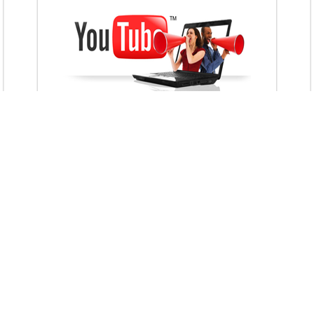
VietAds với đội ngũ chuyên viên tư ấn am
hiểu về chiến dịch quảng cáo Youtube sẽ tư
vấn bạn giải pháp tối ưu, hiệu quả nhất
XEM CHI TIẾT