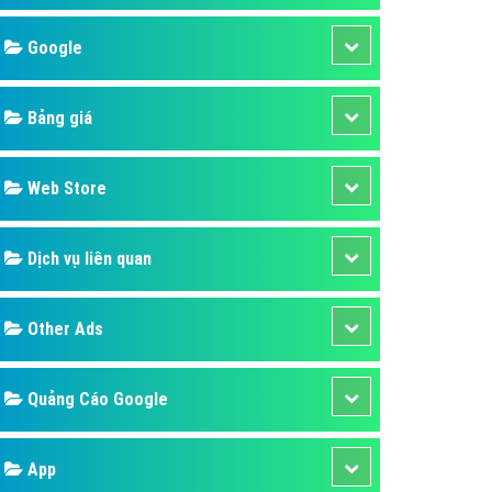
áp quảng cáo Youtube
Google
kế ứng dụng
 cáo Cốc Cốc hiệu quả
Bảng giá
 cáo Zalo chuyên nghiệp
ghĩa
Web Store
à gì
Dịch vụ liên quan
mềm ứng dụng hay
Other Ads
Quảng Cáo Google
App