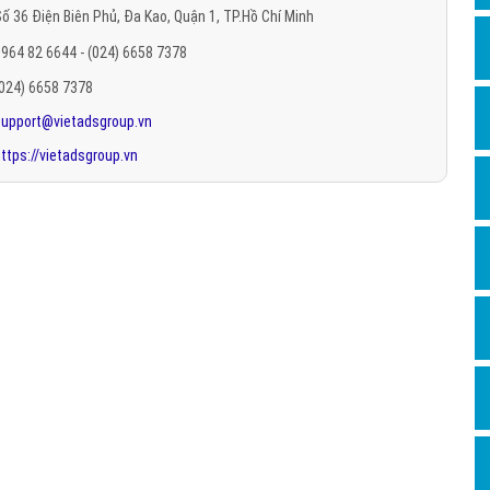
ố 36 Điện Biên Phủ, Đa Kao, Quận 1, TP.Hồ Chí Minh
Hỏi đ
964 82 6644 - (024) 6658 7378
Thiết 
(024) 6658 7378
Quảng
support@vietadsgroup.vn
Quảng
ttps://vietadsgroup.vn
Định n
Nghĩa l
Phần 