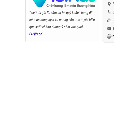
S
0
"VietAds gửi lời cảm ơn tới quý khách hàng đã
luôn tin dùng dịch vụ quảng cáo trực tuyến hiệu
quả suốt chặng đường 9 năm vừa qua! -
FAQPage
"
h