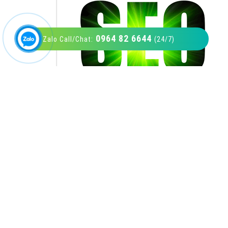
0964 82 6644
Zalo Call/Chat:
(24/7)
VietAds với đội ngũ SEOer giàu kinh nghiệm
được đào tạo bài bản tại các trung tâm SEO
lớn như: Litado, Inet, Vietmoz, Vinalink
XEM CHI TIẾT