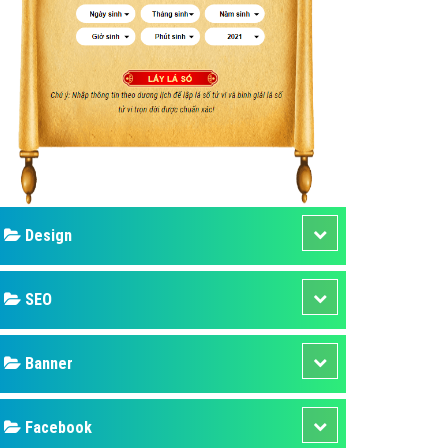
ụ Domain & Hosting
áp phần mềm
áp quảng cáo TVC
p quảng cáo mobile
p quảng cáo Online
áp quảng cáo Skype
p Domain & Hosting
Design
p viết bài Marketing
 cáo Youtube
SEO
ụ quảng cáo Youtube
ụ quảng cáo Cốc Cốc
Banner
ụ quảng cáo Tiktok
Facebook
ụ quảng cáo Zalo