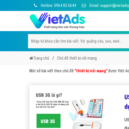
Hotline: 0964 82 6644
Email: support@vietads
Trang chủ
Chủ đề thiết bị nối mạng
Một số bài viết theo chủ đề
"thiết bị nối mạng"
được Việt Ads
U
d
US
dụ