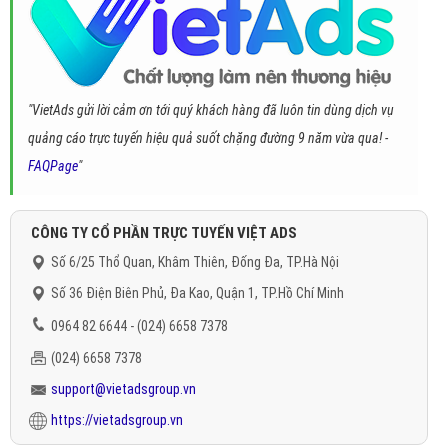
"VietAds gửi lời cảm ơn tới quý khách hàng đã luôn tin dùng dịch vụ
quảng cáo trực tuyến hiệu quả suốt chặng đường 9 năm vừa qua! -
FAQPage
"
CÔNG TY CỔ PHẦN TRỰC TUYẾN VIỆT ADS
Số 6/25 Thổ Quan, Khâm Thiên, Đống Đa, TP.Hà Nội
Số 36 Điện Biên Phủ, Đa Kao, Quận 1, TP.Hồ Chí Minh
0964 82 6644 - (024) 6658 7378
(024) 6658 7378
support@vietadsgroup.vn
https://vietadsgroup.vn