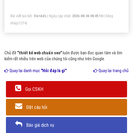
lên mộ
Bài viết tạo bởi:
VietAds
| Ngày cập nhật:
2026-08-06 08:45:10
|
Đăng
nhập
(1274)
Chủ đề
"thiết kế web chuẩn seo"
luôn được bạn đọc quan tâm và tìm
kiếm rất nhiều trên web của chúng tôi cũng như trên Google.
Quay lại danh mục
"Hỏi đáp là gì"
Quay lại trang chủ
Gọi CSKH
Đặt câu hỏi
Báo giá dịch vụ