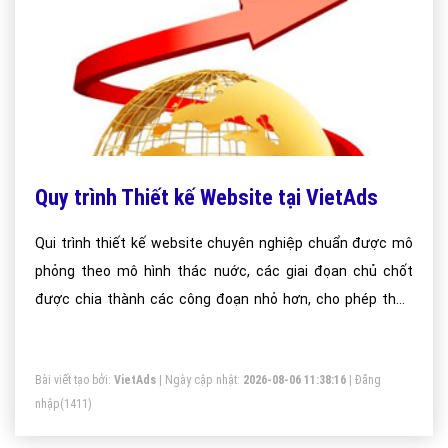
Quy trình Thiết kế Website tại VietAds
Qui trình thiết kế website chuyên nghiệp chuẩn được mô
phỏng theo mô hình thác nuớc, các giai đọan chủ chốt
được chia thành các công đoạn nhỏ hơn, cho phép thực
hiện việc thiết kế web song song một lúc nhiều công đoạn.
Bài viết tạo bởi:
VietAds
| Ngày cập nhật:
2026-08-06 11:38:16
|
Đăng
nhập
(1411)