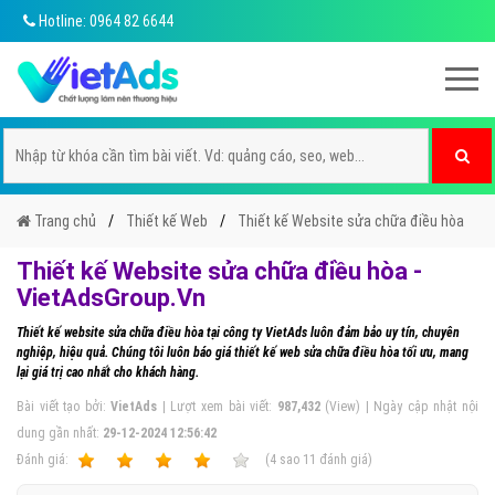
Hotline: 0964 82 6644
Trang chủ
Thiết kế Web
Thiết kế Website sửa chữa điều hòa
Thiết kế Website sửa chữa điều hòa -
VietAdsGroup.Vn
Thiết kế website sửa chữa điều hòa tại công ty VietAds luôn đảm bảo uy tín, chuyên
nghiệp, hiệu quả. Chúng tôi luôn báo giá thiết kế web sửa chữa điều hòa tối ưu, mang
lại giá trị cao nhất cho khách hàng.
Bài viết tạo bởi:
VietAds
| Lượt xem bài viết:
987,432
(View) | Ngày cập nhật nội
dung gần nhất:
29-12-2024 12:56:42
Ðánh giá:
1
2
3
4
5
(
4
sao
11
đánh giá)