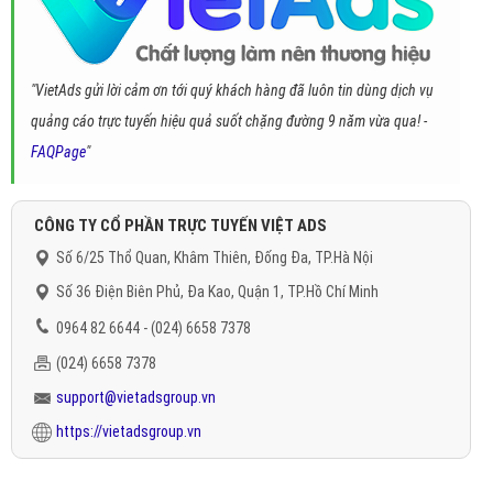
"VietAds gửi lời cảm ơn tới quý khách hàng đã luôn tin dùng dịch vụ
quảng cáo trực tuyến hiệu quả suốt chặng đường 9 năm vừa qua! -
FAQPage
"
CÔNG TY CỔ PHẦN TRỰC TUYẾN VIỆT ADS
Số 6/25 Thổ Quan, Khâm Thiên, Đống Đa, TP.Hà Nội
Số 36 Điện Biên Phủ, Đa Kao, Quận 1, TP.Hồ Chí Minh
0964 82 6644 - (024) 6658 7378
(024) 6658 7378
support@vietadsgroup.vn
https://vietadsgroup.vn