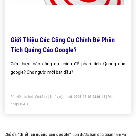
Giới Thiệu Các Công Cụ Chính Để Phân
Tích Quảng Cáo Google?
Giới thiệu các công cụ chính để phân tích Quảng cáo
google? Cho người mới bắt đầu?
Bài viết tạo bởi:
VietAds
| Ngày cập nhật:
2026-08-03 23:01:44
|
Đăng
nhập
(1041)
Chủ đề
"thiết lập quảng cáo google"
luôn được bạn đọc quan tâm và