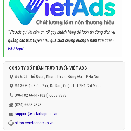
"VietAds gửi lời cảm ơn tới quý khách hàng đã luôn tin dùng dịch vụ
quảng cáo trực tuyến hiệu quả suốt chặng đường 9 năm vừa qua! -
FAQPage
"
CÔNG TY CỔ PHẦN TRỰC TUYẾN VIỆT ADS
Số 6/25 Thổ Quan, Khâm Thiên, Đống Đa, TP.Hà Nội
Số 36 Điện Biên Phủ, Đa Kao, Quận 1, TP.Hồ Chí Minh
0964 82 6644 - (024) 6658 7378
(024) 6658 7378
support@vietadsgroup.vn
https://vietadsgroup.vn