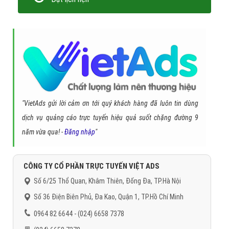
"VietAds gửi lời cảm ơn tới quý khách hàng đã luôn tin dùng
dịch vụ quảng cáo trực tuyến hiệu quả suốt chặng đường 9
năm vừa qua! -
Đăng nhập
"
CÔNG TY CỔ PHẦN TRỰC TUYẾN VIỆT ADS
Số 6/25 Thổ Quan, Khâm Thiên, Đống Đa, TP.Hà Nội
Số 36 Điện Biên Phủ, Đa Kao, Quận 1, TP.Hồ Chí Minh
0964 82 6644 - (024) 6658 7378