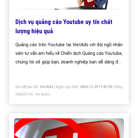
Dịch vụ quảng cáo Youtube uy tín chất
lượng hiệu quả
Quảng cáo trên Youtube tại VietAds với đội ngũ nhân
viên tư vấn am hiểu về Chiến dịch Quảng cáo Youtube,
chúng tôi sẽ giúp bạn, doanh nghiệp ban dễ dàng đạt
được mục đích quảng cáo trên Youtube của mình.
Bài viết tạo bởi:
VietAds
| Ngày cập nhật:
2024-12-29 13:01:50
|
Đăng
nhập
(5794) - No Audio