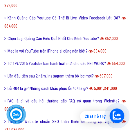
872,000
Kênh Quảng Cáo Youtube Có Thể Bị Live Video Facebook Lật Đổ?
864,000
Chọn Loại Quảng Cáo Hiệu Quả Nhất Cho Kênh Youtube?
862,000
Mẹo lạ với YouTube trên iPhone ai cũng nên biết?
834,000
Từ 1/9/2015 Youtube ban hành luật mới cho các NETWORK?
664,000
Lần đầu tiên sau 2 năm, Instagram thêm bộ lọc mới?
607,000
Lỗi 404 là gì? Những cách khắc phục lỗi 404 là gì?
5,001,341,000
FAQ là gì và câu hỏi thường gặp FAQ có quan trọng Website?
802,302,000
Chat hỗ trợ
Thiết kế Website chuẩn SEO thân thiện dễ dùng tại Việt Ads
719,036,000