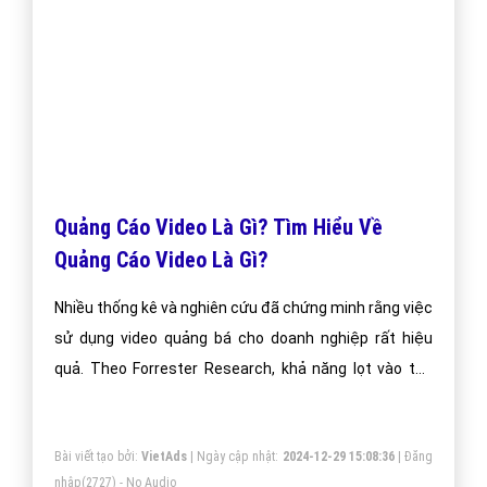
Quảng Cáo Video Là Gì? Tìm Hiểu Về
Quảng Cáo Video Là Gì?
Nhiều thống kê và nghiên cứu đã chứng minh rằng việc
sử dụng video quảng bá cho doanh nghiệp rất hiệu
quả. Theo Forrester Research, khả năng lọt vào top
đầu các quảng cáo thu hút của video cao hơn 50 lần
so với các dạng quảng cáo bằng văn bản truyền thống.
Bài viết tạo bởi:
VietAds
| Ngày cập nhật:
2024-12-29 15:08:36
|
Đăng
Đó chắc chắn là một số con số thống kê vô cùng ấn
nhập
(2727) - No Audio