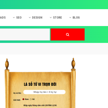
 ADS
SEO
DESIGN
STORE
BLOG
ner
 cáo Mobile
SEO Website
Thiết kế Web
nner
p quảng cáo Instagram
Dịch vụ SEO Website
Thiết kế Website
 cáo Zalo
Hỏi đáp SEO Google
Danh sách Website
 cáo Instagram
Thiết kế Landing Page
cáo Online
Dịch vụ thiết kế Website
 cáo Skype
Hỏi đáp Website
 cáo TVC
 cáo Cốc Cốc
mềm ứng dụng hay