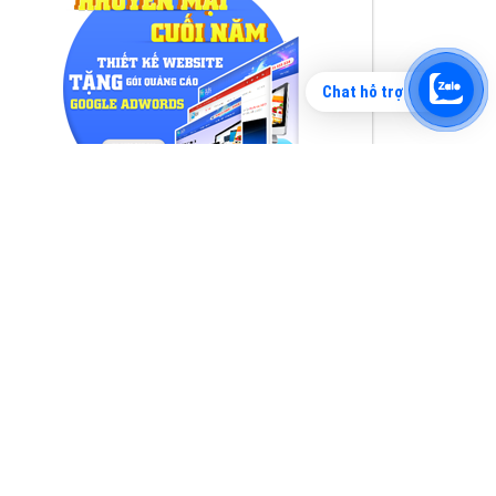
Chat hỗ trợ
Tìm công ty thiết kế website uy tín, chuyên
nghiệp tại Hà Nội là rất khó cho khách hàng.
VietAds xin giới thiệu công ty thiết kế Viet
XEM CHI TIẾT