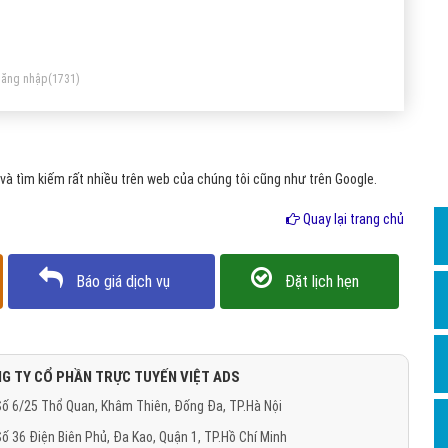
Dịch v
á nhiều người đang không hiểu về thuật ngữ này điều này
Hỏi đ
ể hiện rõ ra kết quả tìm kiếm trên google mỗi tháng
Hỏi đ
ăng nhập
(1731)
Hỏi đá
Hỏi đá
à tìm kiếm rất nhiều trên web của chúng tôi cũng như trên Google.
Hỏi đ
Hỏi đá
Quay lại trang chủ
Hỏi đá
Báo giá dịch vụ
Đặt lịch hẹn
Quảng
Dịch v
Dịch v
G TY CỔ PHẦN TRỰC TUYẾN VIỆT ADS
Dịch v
ố 6/25 Thổ Quan, Khâm Thiên, Đống Đa, TP.Hà Nội
Dịch v
ố 36 Điện Biên Phủ, Đa Kao, Quận 1, TP.Hồ Chí Minh