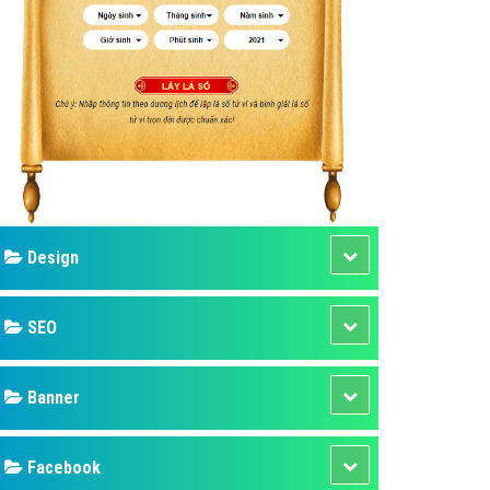
ụ Domain & Hosting
áp phần mềm
áp quảng cáo TVC
p quảng cáo mobile
p quảng cáo Online
áp quảng cáo Skype
p Domain & Hosting
Design
p viết bài Marketing
 cáo Youtube
SEO
ụ quảng cáo Youtube
ụ quảng cáo Cốc Cốc
Banner
ụ quảng cáo Tiktok
Facebook
ụ quảng cáo Zalo