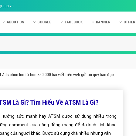
group.vn
ABOUT US
GOOGLE
FACEBOOK
BANNER
OTHER
Giới thiệu công ty Việt Ads
Kinh nghiệm quảng cáo Google
Kinh nghiệm quảng cáo Facebook
Dịch vụ quảng cáo Ban
Quảng
Hướng dẫn thanh toán Việt Ads
Kiến thức quảng cáo Google
Dịch vụ quảng cáo Facebook
Hỏi đáp quảng cáo Ba
Hỏi đá
Chính sách bảo mật Việt Ads
Dịch vụ quảng cáo Google
Kiến thức quảng cáo Facebook
Quảng cáo Banner
Quảng
Chính sách bảo hành & bảo trì Việt Ads
Quảng cáo Google Adwords
Quảng cáo Facebook
Quảng
 Ads chọn lọc từ hơn >50.000 bài viết trên web gửi tới quý bạn đọc.
Liên hệ Việt Ads
Các hình thức quảng cáo Google
Hỏi đáp Facebook
Quảng 
Chính sách đại lý Việt Ads
Hướng dẫn chạy quảng cáo Google
Quảng
TSM Là Gì? Tìm Hiểu Về ATSM Là Gì?
Tiện ích mở rộng quảng cáo Google
Quảng
Hỏi đáp Google
Quảng
 tưởng sức mạnh hay ATSM được sử dụng nhiều trong
ững comment của cộng đồng mạng để đả kích tính khoe
Phần 
oang của người khác. Được sử dụng khá nhiều nhưng vẫn có