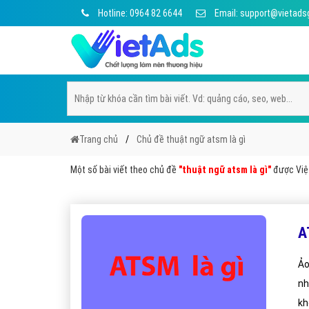
Hotline: 0964 82 6644
Email: support@vietads
Trang chủ
Chủ đề thuật ngữ atsm là gì
Một số bài viết theo chủ đề
"thuật ngữ atsm là gì"
được Việt
A
Ảo
nh
kh