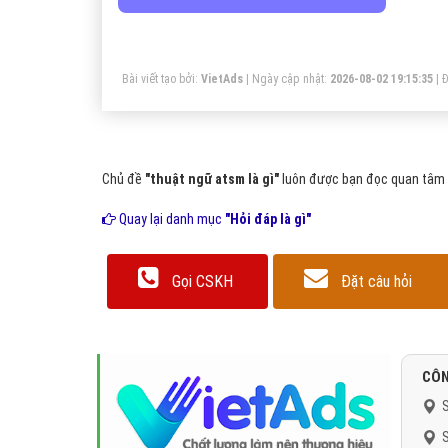
qu
th
Bài viết tạo bởi:
VietAds
| Ngày cập nhật:
2026-08-02 19:15:35
|
Đ
Chủ đề
"thuật ngữ atsm là gì"
luôn được bạn đọc quan tâm v
Quay lại danh mục
"Hỏi đáp là gì"
Gọi CSKH
Đặt câu hỏi
CÔN
S
S