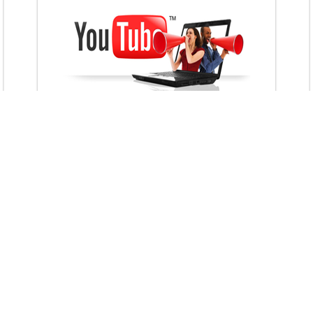
VietAds với đội ngũ chuyên viên tư ấn am
hiểu về chiến dịch quảng cáo Youtube sẽ tư
vấn bạn giải pháp tối ưu, hiệu quả nhất
XEM CHI TIẾT