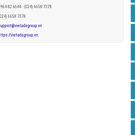
Hỏi đ
964 82 6644 - (024) 6658 7378
(024) 6658 7378
Thiết 
support@vietadsgroup.vn
Quảng
ttps://vietadsgroup.vn
Quảng
Định n
Nghĩa l
Phần 