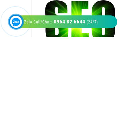
0964 82 6644
Zalo Call/Chat:
(24/7)
VietAds với đội ngũ SEOer giàu kinh nghiệm
được đào tạo bài bản tại các trung tâm SEO
lớn như: Litado, Inet, Vietmoz, Vinalink
XEM CHI TIẾT