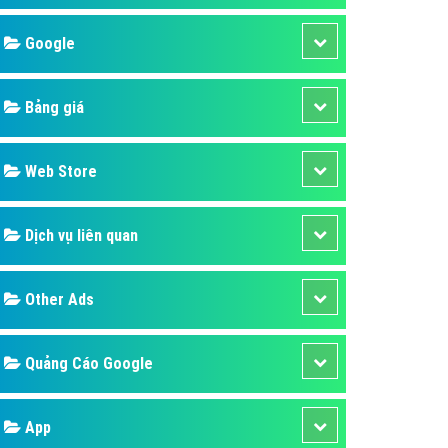
áp quảng cáo Youtube
Google
kế ứng dụng
 cáo Cốc Cốc hiệu quả
Bảng giá
 cáo Zalo chuyên nghiệp
ghĩa
Web Store
à gì
Dịch vụ liên quan
mềm ứng dụng hay
Other Ads
Quảng Cáo Google
App