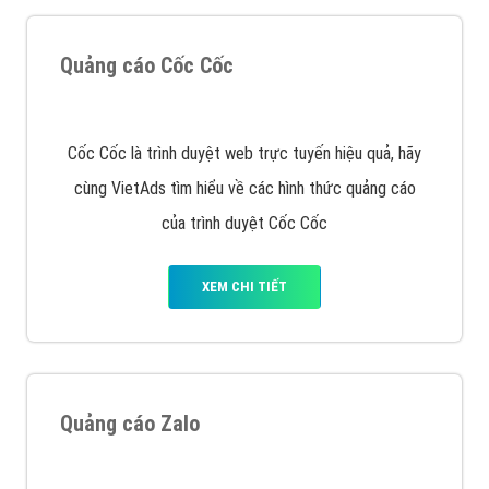
VietAds với đội ngũ chuyên viên tư ấn am hiểu về
chiến dịch quảng cáo Youtube sẽ tư vấn bạn giải pháp
tối ưu, hiệu quả nhất
XEM CHI TIẾT
Thiết kế Website