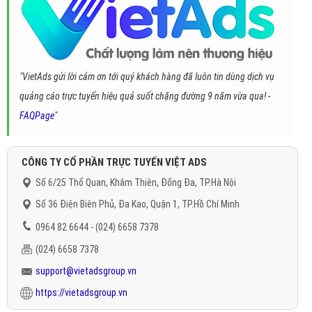
"VietAds gửi lời cảm ơn tới quý khách hàng đã luôn tin dùng dịch vụ
quảng cáo trực tuyến hiệu quả suốt chặng đường 9 năm vừa qua! -
FAQPage
"
CÔNG TY CỔ PHẦN TRỰC TUYẾN VIỆT ADS
Số 6/25 Thổ Quan, Khâm Thiên, Đống Đa, TP.Hà Nội
Số 36 Điện Biên Phủ, Đa Kao, Quận 1, TP.Hồ Chí Minh
0964 82 6644 - (024) 6658 7378
(024) 6658 7378
support@vietadsgroup.vn
https://vietadsgroup.vn