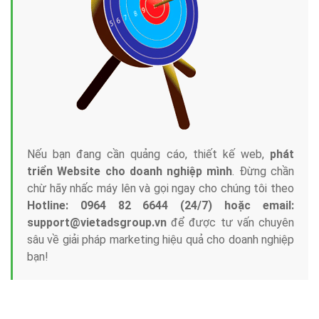
Công ty Việt Ads thành lập từ năm 2013
, chúng tôi
với bề dày kinh nghiệm sẽ tư vấn xây dựng và phát
triển thương hiệu của doanh nghiệp bạn với mức chi
phí mà bạn có thể đầu tư cho marketing online. Đội
ngũ kỹ thuật quảng cáo trực tuyến, SEO, lập trình
Web chuyên sâu trong nghề, được đào tạo bài bản tại
trung tâm marketing online uy tín hàng năm, luôn
đem
đến cho khách hàng sản phẩm/ dịch vụ chất
lượng
.