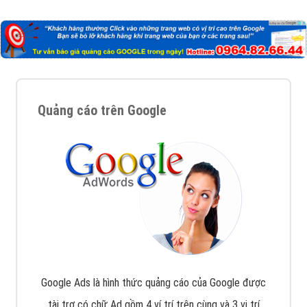
Nếu bạn đang cần quảng cáo, thiết kế web,
phát
triển Website cho doanh nghiệp mình
. Đừng chần
chừ hãy nhấc máy lên và gọi ngay cho chúng tôi theo
Hotline: 0964 82 6644 (24/7) hoặc email:
support@vietadsgroup.vn
để được tư vấn chuyên
sâu về giải pháp marketing hiệu quả cho doanh nghiệp
bạn!