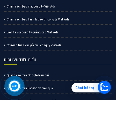
CÔNG TY CỔ PHẦN TẬP ĐOÀN TRỰC TUYẾN VIỆT NAM
Miền Bắc: Số 6/25 Thổ Quan, Khâm Thiên, Đống Đa, Tp.Hà Nội
Miền Nam: Số 36 Điện Biên Phủ, Đa Kao, Quận 1, Tp.Hồ Chí Minh
Hotline: 0964 82 6644
Email: support@vietadsgroup.vn
Website: https://vietadsgroup.vn
Chat hỗ trợ