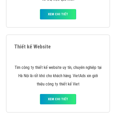
Công ty SEO Website
VietAds với đội ngũ SEOer giàu kinh nghiệm được đào
tạo bài bản tại các trung tâm SEO lớn như: Litado,
Inet, Vietmoz, Vinalink
XEM CHI TIẾT
Quảng cáo Youtube