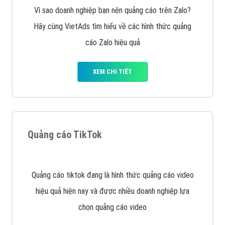
Tìm công ty thiết kế website uy tín, chuyên nghiệp tại
Hà Nội là rất khó cho khách hàng. VietAds xin giới
thiệu công ty thiết kế Viet
XEM CHI TIẾT