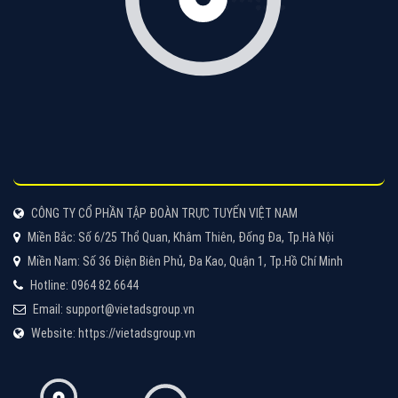
Hãy cùng VietAds tìm hiểu về các hình thức quảng
cáo Zalo hiệu quả
XEM CHI TIẾT
Quảng cáo TikTok
Quảng cáo tiktok đang là hình thức quảng cáo video
hiệu quả hiện nay và được nhiều doanh nghiệp lựa
chọn quảng cáo video
XEM CHI TIẾT