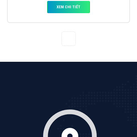
Quảng cáo Cốc Cốc
Cốc Cốc là trình duyệt web trực tuyến hiệu quả, hãy
cùng VietAds tìm hiểu về các hình thức quảng cáo
của trình duyệt Cốc Cốc
XEM CHI TIẾT
Quảng cáo Zalo
Vì sao doanh nghiệp bạn nên quảng cáo trên Zalo?