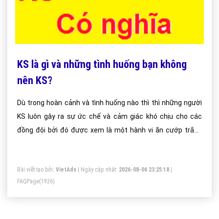
KS là gì và những tình huống bạn không
nên KS?
Dù trong hoàn cảnh và tình huống nào thì thì những người
KS luôn gây ra sự ức chế và cảm giác khó chịu cho các
đồng đội bởi đó được xem là một hành vi ăn cướp trắng
trợn/. Trong những game dota hay LOL thì việc KS đã trở
thành một vấn nạn chưa thể giải quyết
Bài viết tạo bởi:
VietAds
| Ngày cập nhật:
2026-08-06 23:25:18
|
FAQPage
(1926)