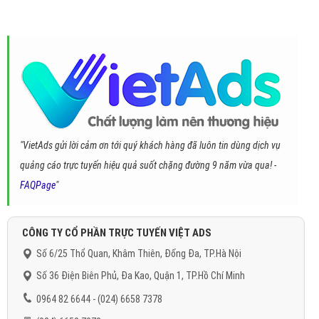
"VietAds gửi lời cảm ơn tới quý khách hàng đã luôn tin dùng dịch vụ
quảng cáo trực tuyến hiệu quả suốt chặng đường 9 năm vừa qua! -
FAQPage
"
CÔNG TY CỔ PHẦN TRỰC TUYẾN VIỆT ADS
Số 6/25 Thổ Quan, Khâm Thiên, Đống Đa, TP.Hà Nội
Số 36 Điện Biên Phủ, Đa Kao, Quận 1, TP.Hồ Chí Minh
0964 82 6644 - (024) 6658 7378