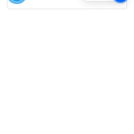
Quảng cáo TikTok
Quảng cáo tiktok đang là hình thức quảng cáo video
hiệu quả hiện nay và được nhiều doanh nghiệp lựa
chọn quảng cáo video