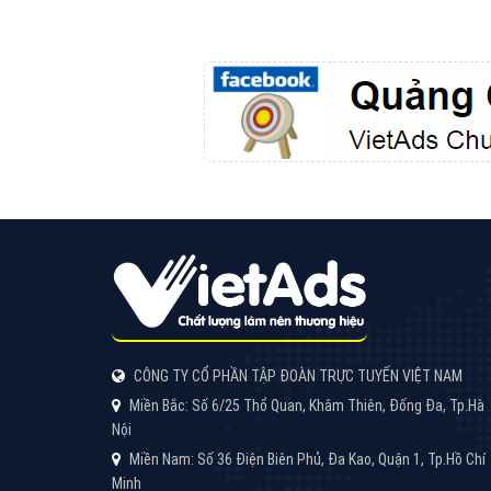
Google Ads là hình thức quảng cáo của
Google được tài trợ có chữ Ad gồm 4 ví trí
trên cùng và 3 vị trí dưới cùng
XEM CHI TIẾT
Công ty SEO Website