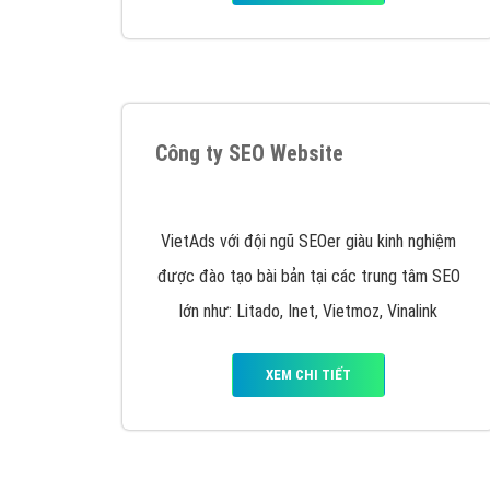
Tại sao chọn công ty Việt Ads làm đối 
Công ty Việt Ads thành lập từ năm 2013
, c
phí mà bạn có thể đầu tư cho marketing on
trung tâm marketing online uy tín hàng năm, l