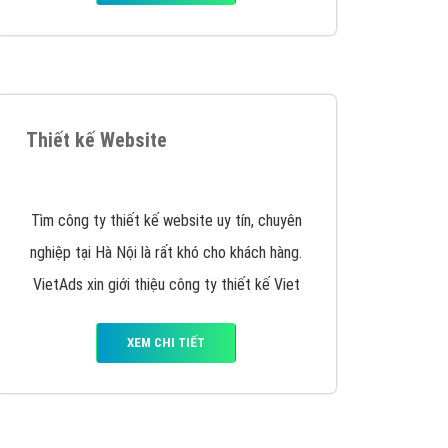
iển thương hiệu của doanh nghiệp bạn với mức chi
chuyên sâu trong nghề, được đào tạo bài bản tại