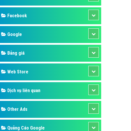
ụ Domain & Hosting
áp phần mềm
áp quảng cáo TVC
p quảng cáo mobile
p quảng cáo Online
áp quảng cáo Skype
p Domain & Hosting
Design
p viết bài Marketing
 cáo Youtube
SEO
ụ quảng cáo Youtube
ụ quảng cáo Cốc Cốc
Banner
ụ quảng cáo Tiktok
Facebook
ụ quảng cáo Zalo