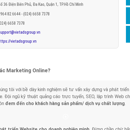
ố 36 Điện Biên Phủ, Đa Kao, Quận 1, TP.Hồ Chí Minh
Hỏi đ
964 82 6644 - (024) 6658 7378
Thiết 
(024) 6658 7378
Quảng
support@vietadsgroup.vn
Quảng
ttps://vietadsgroup.vn
Định n
Nghĩa l
Phần 