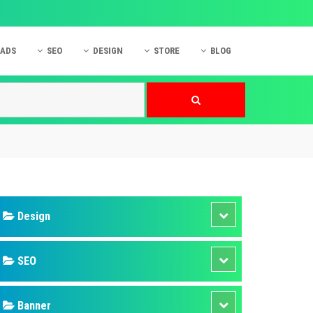
 ADS
SEO
DESIGN
STORE
BLOG
ner
 cáo Mobile
SEO Website
Thiết kế Web
nner
p quảng cáo Instagram
Dịch vụ SEO Website
Thiết kế Website
 cáo Zalo
Hỏi đáp SEO Google
Danh sách Website
 cáo Instagram
Thiết kế Landing Page
cáo Online
Dịch vụ thiết kế Website
 cáo Skype
Hỏi đáp Website
 cáo TVC
 cáo Cốc Cốc
mềm ứng dụng hay