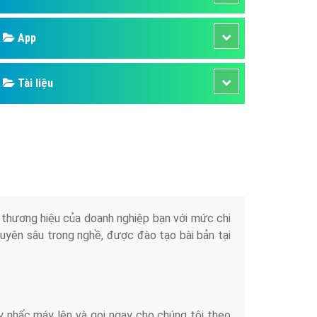
áp quảng cáo Youtube
Google
kế ứng dụng
 cáo Cốc Cốc hiệu quả
Bảng giá
 cáo Zalo chuyên nghiệp
ghĩa
Web Store
à gì
Dịch vụ liên quan
mềm ứng dụng hay
Other Ads
Quảng Cáo Google
App