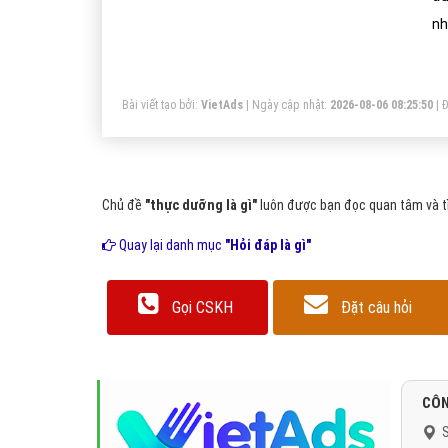
nh
lứ
th
Bài viết tạo bởi:
VietAds
| Ngày cập nhật:
2026-08-06 08:25:50
|
Đ
sử
Chủ đề
"thực dưỡng là gì"
luôn được bạn đọc quan tâm và tì
Quay lại danh mục
"Hỏi đáp là gì"
Gọi CSKH
Đặt câu hỏi
CÔN
S