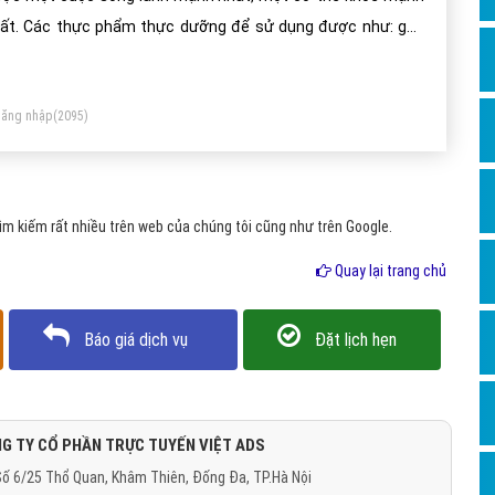
Dịch v
ất. Các thực phẩm thực dưỡng để sử dụng được như: gạo
Hỏi đ
t, ngũ cốc, lac vừng, rau củ sạch không sử dụng các loại
Hỏi đ
uốc trừ sâu và hóa học, trái cây sạch và chú ý là không nên
ăng nhập
(2095)
 dụng trái cây trái mùa
Hỏi đá
Hỏi đá
Hỏi đ
m kiếm rất nhiều trên web của chúng tôi cũng như trên Google.
Hỏi đá
Quay lại trang chủ
Hỏi đá
Quảng
Báo giá dịch vụ
Đặt lịch hẹn
Dịch v
Dịch v
Dịch v
G TY CỔ PHẦN TRỰC TUYẾN VIỆT ADS
ố 6/25 Thổ Quan, Khâm Thiên, Đống Đa, TP.Hà Nội
Dịch v