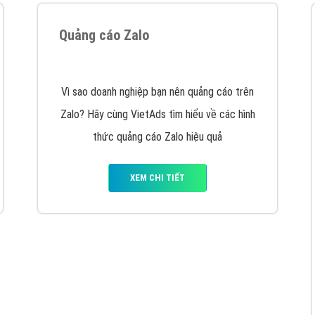
hát triển Website cho doanh nghiệp mình
. Đừng chần chừ hã
support@vietadsgroup.vn
để được tư vấn chuyên sâu về giải phá
Quảng cáo trên Facebook