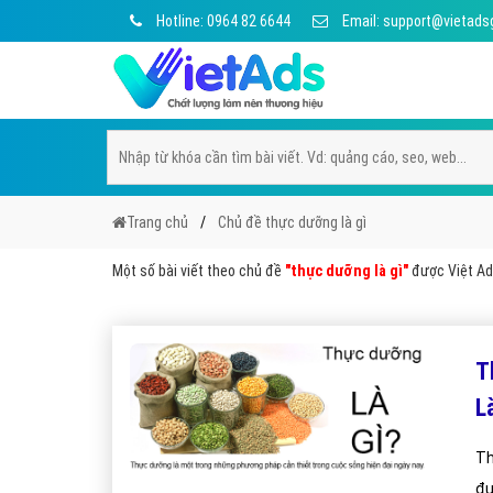
Hotline: 0964 82 6644
Email: support@vietads
Trang chủ
Chủ đề thực dưỡng là gì
Một số bài viết theo chủ đề
"thực dưỡng là gì"
được Việt Ads
T
L
Th
đư