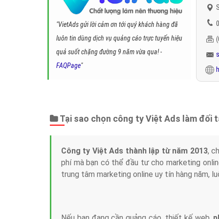
S
0
"VietAds gửi lời cảm ơn tới quý khách hàng đã
luôn tin dùng dịch vụ quảng cáo trực tuyến hiệu
quả suốt chặng đường 9 năm vừa qua! -
FAQPage
"
h