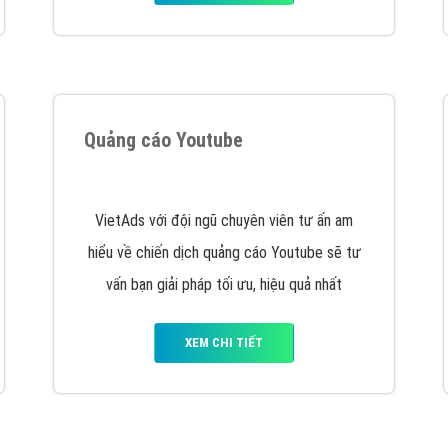
tác Marketing Online?
húng tôi với bề dày kinh nghiệm sẽ tư vấn xây dựng và phát tr
line. Đội ngũ kỹ thuật quảng cáo trực tuyến, SEO, lập trình Web 
uôn
đem đến cho khách hàng sản phẩm/ dịch vụ chất lượng
.