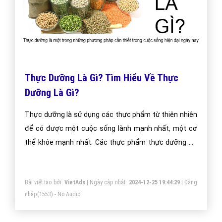
(024) 6658 7378
support@vietadsgroup.vn
https://vietadsgroup.vn
Một vài bài viết cùng chủ đề "thực dưỡng là
gì"