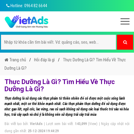
Hotline: 0964 82 6644
Trang chủ
Hỏi đáp là gì
Thực Dưỡng Là Gì? Tìm Hiểu Về Thực
Dưỡng Là Gì?
Thực Dưỡng Là Gì? Tìm Hiểu Về Thực
Dưỡng Là Gì?
Thực dưỡng là sử dụng các thực phẩm từ thiên nhiên để có được một cuộc sống lành
mạnh nhất, một cơ thể khỏe mạnh nhất. Các thực phẩm thực dưỡng để sử dụng được
như: gạo lứt, ngũ cốc, lac vừng, rau củ sạch không sử dụng các loại thuốc trừ sâu và hóa
học, trái cây sạch và chú ý là không nên sử dụng trái cây trái mùa
Bài viết tạo bởi:
VietAds
| Lượt xem bài viết:
143,099
(View) | Ngày cập nhật nội
dung gần nhất:
25-12-2024 19:44:29