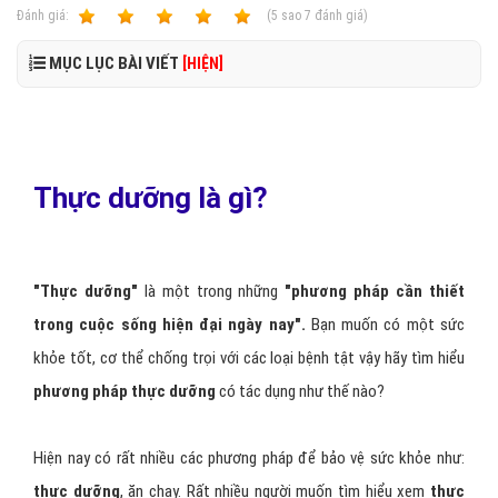
Ðánh giá:
1
2
3
4
5
(
5
sao
7
đánh giá)
MỤC LỤC BÀI VIẾT
[HIỆN]
Thực dưỡng là gì?
"Thực dưỡng"
là một trong những
"phương pháp cần thiết
trong cuộc sống hiện đại ngày nay".
Bạn muốn có một sức
khỏe tốt, cơ thể chống trọi với các loại bệnh tật vậy hãy tìm hiểu
phương pháp thực dưỡng
có tác dụng như thế nào?
Hiện nay có rất nhiều các phương pháp để bảo vệ sức khỏe như:
thực dưỡng
, ăn chay. Rất nhiều người muốn tìm hiểu xem
thực