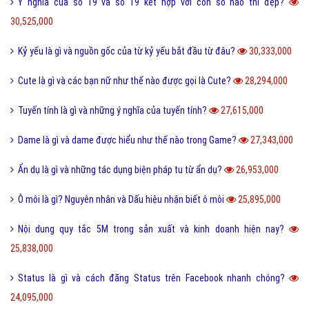
Tarot là gì và những điều về bói Tarot có thể bạn chưa biết?
38,891,000
Như thế nào thì được gọi là chảnh và sang chảnh?
36,736,000
Thơ mới là gì và phong trào thơ mới hiện nay như thế nào?
36,542,000
Sống ảo là gì? Biểu hiện và Thực trạng sống ảo của giới trẻ hiện nay
33,944,000
Tomboy là gì và hiểu như thế nào cho đúng về Tomboy?
31,144,000
Ý nghĩa của số 19 và số 19 kết hợp với con số nào thì đẹp?
30,525,000
Kỷ yếu là gì và nguồn gốc của từ kỷ yếu bắt đầu từ đâu?
30,333,000
Cute là gì và các bạn nữ như thế nào được gọi là Cute?
28,294,000