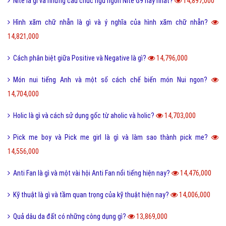
Tại sao từ GNITE được giới trẻ hiện nay thích sử dụng?
17,406,000
Les là gì và những thuật ngữ thường dùng cho Les?
16,735,000
Ngôn lù là gì và một số thuật ngữ hay trong tiểu thuyết?
16,530,000
Post là gì và sự khác nhau giữa Post với Page?
15,624,000
5 cách nhận Spin, chạy Spin Coin Master miễn phí hàng ngày
15,501,000
Tổng hợp bộ mật mã con số tình yêu tiếng Trung?
15,150,000
Nite là gì và những câu chúc ngủ ngon Nite G9 hay nhất?
14,897,000
Hình xăm chữ nhẫn là gì và ý nghĩa của hình xăm chữ nhẫn?
14,821,000
Cách phân biệt giữa Positive và Negative là gì?
14,796,000