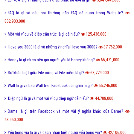
Làm như thế nào
Hỏi đáp điện thoại
Hỏi đáp máy tính
Hỏi đáp ứng dụng
Bài viết xem nhiều cùng chuyên mục
Lỗi 404 là gì? Những cách khắc phục lỗi 404 là gì?
5,047,443,000
FAQ là gì và câu hỏi thường gặp FAQ có quan trọng Website?
802,903,000
Một vài ví dụ về điệp cấu trúc là gì dễ hiểu?
125,436,000