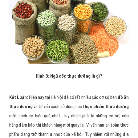
rất nhiều người đã sử dụng phương pháp ăn uống khoa học, nghỉ
ngơi lành mạnh và đã khôi phục sức khỏe, thoát khỏi lưỡi hái tử
thần.
Và chính vì thế đã rất nhiều người tìm đến phương pháp
thực
dưỡng
và những cửa hàng bán đồ ăn
thực dưỡng
.Như vậy các
bạn đã hiểu thực dưỡng là gì và tác dụng cơ bản của
thực dưỡng
.