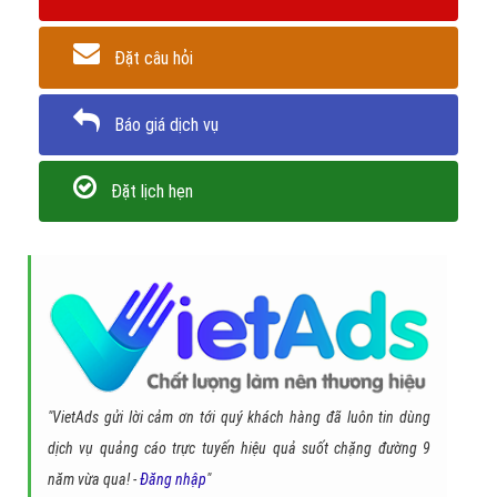
Quay lại danh mục
"Hỏi đáp là gì"
Quay lại trang chủ
Chủ đề liên quan:
thực dưỡng là gì
phương pháp thực dưỡng là
gì
thực phẩm thực dưỡng là gì
phương pháp thực dưỡng
thực phẩm
thực dưỡng
Gọi CSKH
Đặt câu hỏi
Báo giá dịch vụ