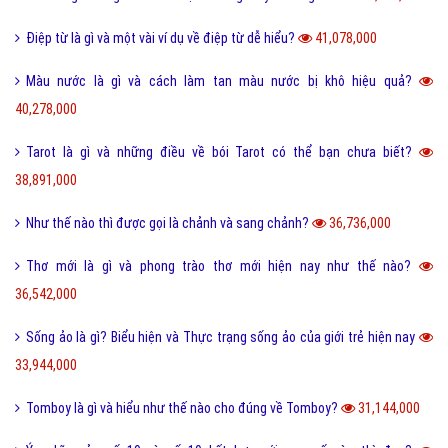
I love you 3000 là gì và những ý nghĩa I love you 3000?
87,762,000
Honey là gì và có nên gọi người yêu là Honey không?
65,471,000
Sự khác biệt giữa File cứng và File mềm là gì?
63,779,000
Wall là gì và bão Wall trên Facebook có nghĩa là gì?
55,246,000
Điệp ngữ là gì và một vài ví dụ điệp ngữ dễ hiểu?
44,708,000
Dame là gì trên Facebook và một vài ý nghĩa khác của Dame?
43,950,000
Yếu bóng vía là gì và cách nhận biết người yếu bóng vía?
42,106,000
Điệp từ là gì và một vài ví dụ về điệp từ dễ hiểu?
41,078,000
Màu nước là gì và cách làm tan màu nước bị khô hiệu quả?
40,278,000