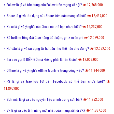
Định hướng là gì và cách định hướng nghề nghiệp tương lai?
13,375,000
Reactions Facebook là gì và cách sử dụng Reactions Facebook?
13,322,000
Like là gì và tầm quan trọng của nút Like trên Facebook?
13,186,000
Tiamo là gì và ý nghĩa Tiamo trong giới trẻ hiện nay?
13,141,000
Thấu kính hội tụ là gì và ứng dụng của thấu kính hội tụ?
13,025,000
Sub Là Gì? Tìm Hiểu Về Sub Là Gì?
12,868,000
Follow là gì và tác dụng của Follow trên mạng xã hội?
12,768,000
Share là gì và tác dụng nút Share trên các mạng xã hội?
12,437,000
Xoxo là gì và ý nghĩa của Xoxo có thể bạn chưa biết?
12,237,000
Số hotline tổng đài Giao hàng tiết kiệm, ghtk miễn phí
12,079,000