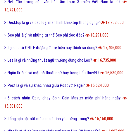
Phóng đại là gì và tác dụng của biện pháp phóng đại?
20,209,000
Thị Xã Huyện và Thị Trấn cái nào lớn hơn?
20,094,000
Tool là gì và ưu nhược điểm khi sử dụng Tool?
19,735,000
Behance là gì và hướng dẫn sử dụng Behance cho người mới?
19,128,000
100+ thuật ngữ trong Rap cực chất, người chơi hệ Underground phải
biết
18,617,000
Nét đặc trưng của văn hóa ẩm thực 3 miền Việt Nam là gì?
18,421,000
Desktop là gì và các loại màn hình Desktop thông dụng?
18,302,000
Seo phi là gì và những tư thế Seo phi độc đáo?
18,291,000