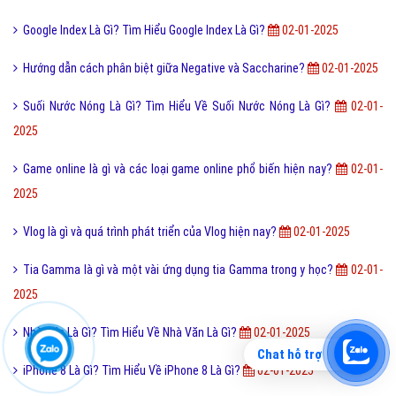
Thị Trường Mục Tiêu Là Gì? Tìm Hiểu Về Thị Trường Mục Tiêu Là Gì?
02-01-2025
IPhone Lock Là Gì? Tìm Hiểu Về IPhone Lock Là Gì?
02-01-2025
Highlight là gì? Những ý nghĩa của Highlight
02-01-2025
Quảng cáo trực tuyến là gì và các hình thức quảng cáo?
02-01-2025
Website Là Gì?Tìm Hiểu Về Website Là Gì?
02-01-2025
CRP Là Gì? Tìm Hiểu Về CRP Là Gì?
02-01-2025
Định nghĩa, nguyên lý hoạt động của Thyristor là gì?
02-01-2025
Google Index Là Gì? Tìm Hiểu Google Index Là Gì?
02-01-2025
Hướng dẫn cách phân biệt giữa Negative và Saccharine?
02-01-2025
Chat hỗ trợ
Suối Nước Nóng Là Gì? Tìm Hiểu Về Suối Nước Nóng Là Gì?
02-01-
2025