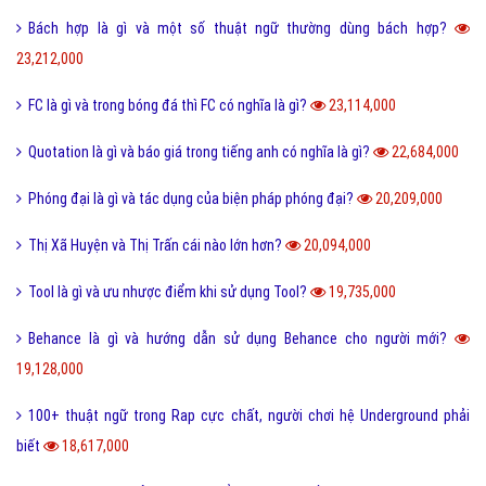
Tuyến tính là gì và những ý nghĩa của tuyến tính?
27,615,000
Dame là gì và dame được hiểu như thế nào trong Game?
27,343,000
Ẩn dụ là gì và những tác dụng biện pháp tu từ ẩn dụ?
26,953,000
Ô môi là gì? Nguyên nhân và Dấu hiệu nhận biết ô môi
25,895,000
Nội dung quy tắc 5M trong sản xuất và kinh doanh hiện nay?
25,838,000
Status là gì và cách đăng Status trên Facebook nhanh chóng?
24,095,000
Bách hợp là gì và một số thuật ngữ thường dùng bách hợp?
23,212,000
FC là gì và trong bóng đá thì FC có nghĩa là gì?
23,114,000
Quotation là gì và báo giá trong tiếng anh có nghĩa là gì?
22,684,000