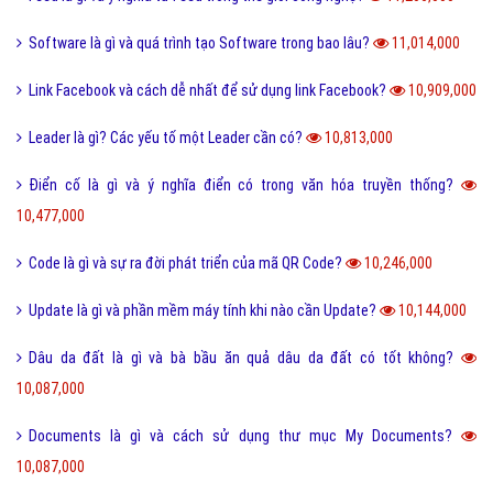
San hô là gì và đặc điểm của san hô như thế nào?
11,509,000
Sử dụng DẦU ĂN với quan hệ tình dục có nguy hiểm?
11,508,000
Trộm vía là gì và tại sao lại nói trộm vía khi khen trẻ nhỏ?
11,416,000
Điện thoại di động là gì và cấu tạo điện thoại di động?
11,384,000
Đường link là gì và các loại đường link thường gặp hiện nay?
11,359,000
Scam là gì? Những ý nghĩa của Scam
11,318,000
Feed là gì và ý nghĩa từ Feed trong thế giới công nghệ?
11,206,000
Software là gì và quá trình tạo Software trong bao lâu?
11,014,000
Link Facebook và cách dễ nhất để sử dụng link Facebook?
10,909,000
Leader là gì? Các yếu tố một Leader cần có?
10,813,000