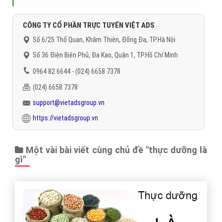
Đặt lịch hẹn
"VietAds gửi lời cảm ơn tới quý khách hàng đã luôn tin dùng
dịch vụ quảng cáo trực tuyến hiệu quả suốt chặng đường 9
năm vừa qua! -
Đăng nhập
"
CÔNG TY CỔ PHẦN TRỰC TUYẾN VIỆT ADS
Số 6/25 Thổ Quan, Khâm Thiên, Đống Đa, TP.Hà Nội
Số 36 Điện Biên Phủ, Đa Kao, Quận 1, TP.Hồ Chí Minh
0964 82 6644 - (024) 6658 7378