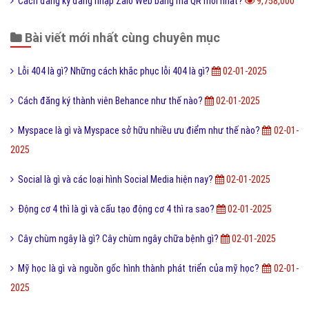
Chuỗi thức ăn là gì và phân loại chuỗi thức ăn hiện nay?
9,911,000
Đào tạo là gì và những lợi ích khi được đào tạo bài bản?
9,894,000
Online là gì và ứng dụng Online trong công nghệ ra sao?
9,869,000
Ý nghĩa của từ HỌC TRƯỞNG trong giới trẻ hiện nay?
9,843,000
Công nghệ cấy truyền phôi là gì và nó có những lợi ích gì?
9,770,000
Điốt quang là gì và nguyên lý hoạt động Điốt quang ra sao?
9,769,000
Cách đăng ký đăng nhập Zalo Web bằng mã QR mới nhất?
9,758,000
Bài viết mới nhất cùng chuyên mục
Lỗi 404 là gì? Những cách khắc phục lỗi 404 là gì?
02-01-2025
Cách đăng ký thành viên Behance như thế nào?
02-01-2025