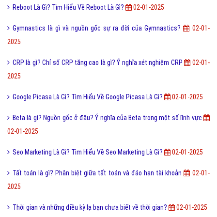
3R là gì? Ý nghĩa và Thực trạng của phương pháp 3R tại Việt Nam
02-
01-2025
Ô nhiễm là gì? Các loại ô nhiễm, Tác hại và Biện pháp giảm ô nhiễm
02-01-2025
Vụ Nổ Big Bang là gì và đặc điểm của vụ nổ Big Bang?
02-01-2025
Portfolio là gì và cách để tạo một Portfolio ấn tượng?
02-01-2025
Menly là gì và bạn đã phải là một chàng trai menly chưa?
02-01-2025
Reboot Là Gì? Tìm Hiểu Về Reboot Là Gì?
02-01-2025
Gymnastics là gì và nguồn gốc sự ra đời của Gymnastics?
02-01-
2025
CRP là gì? Chỉ số CRP tăng cao là gì? Ý nghĩa xét nghiệm CRP
02-01-