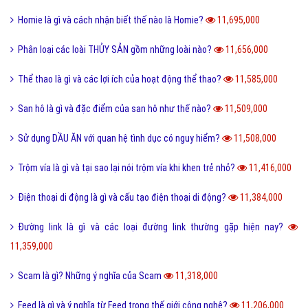
Hư cấu là gì và sử dụng từ hư cấu như thế nào cho đúng?
12,072,000
Tại sao gọi là BIỂN ĐỎ mà không phải là tên khác?
12,009,000
Offline là gì và ý nghĩa offline & online trong công việc?
11,944,000
FS là gì và trào lưu FS trên Facebook có thể bạn chưa biết?
11,897,000
Sơn mài là gì và các nguyên liệu chính trong sơn bài?
11,852,000
Vk là gì và các tính năng mới nhất của mạng xã hội VK?
11,767,000
Homie là gì và cách nhận biết thế nào là Homie?
11,695,000
Phân loại các loài THỦY SẢN gồm những loài nào?
11,656,000
Thể thao là gì và các lợi ích của hoạt động thể thao?
11,585,000