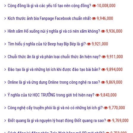
Điển cố là gì và ý nghĩa điển có trong văn hóa truyền thống?
10,477,000
Code là gì và sự ra đời phát triển của mã QR Code?
10,246,000
Update là gì và phần mềm máy tính khi nào cần Update?
10,144,000
Dâu da đất là gì và bà bầu ăn quả dâu da đất có tốt không?
10,087,000
Documents là gì và cách sử dụng thư mục My Documents?
10,087,000
Cộng đồng là gì và các yếu tố tạo nên cộng đồng?
10,008,000
Kích thước ảnh bìa Fanpage Facebook chuẩn nhất
9,946,000
Hình xăm Hổ xuống núi ý nghĩa gì và có nên xăm không?
9,936,000
Tìm hiểu ý nghĩa của từ Beep hay Bíp Bép là gì?
9,921,000