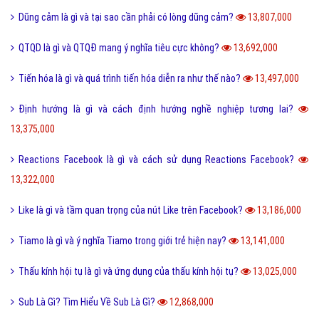
Món nui tiếng Anh và một số cách chế biến món Nui ngon?
14,704,000
Holic là gì và cách sử dụng gốc từ aholic và holic?
14,703,000
Pick me boy và Pick me girl là gì và làm sao thành pick me?
14,556,000
Anti Fan là gì và một vài hội Anti Fan nổi tiếng hiện nay?
14,476,000
Kỹ thuật là gì và tầm quan trọng của kỹ thuật hiện nay?
14,006,000
Quả dâu da đất có những công dụng gì?
13,869,000
Dũng cảm là gì và tại sao cần phải có lòng dũng cảm?
13,807,000
QTQD là gì và QTQĐ mang ý nghĩa tiêu cực không?
13,692,000
Tiến hóa là gì và quá trình tiến hóa diễn ra như thế nào?
13,497,000