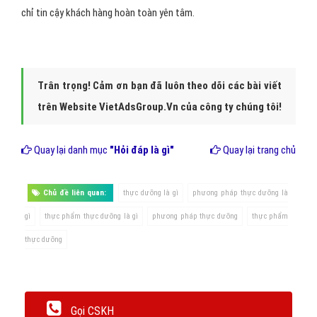
Hình 3: Ngũ cốc thực dưỡng là gì?
Kết Luận:
Hiện nay tại Hà Nội đã có rất nhiều các cơ sở bán
đồ ăn
thực dưỡng
và tư vấn cách sử dụng các
thực phẩm thực dưỡng
một cách có hiệu quả nhất. Tuy nhiên phải là những cơ sở, cửa
hàng đảm bảo thì khách hàng mới quay lại. Vì vấn nạn an toàn thực
phẩm đang trở thành u nhọt của xã hội. Tuy nhiên với những địa
chỉ tin cậy khách hàng hoàn toàn yên tâm.
Trân trọng! Cảm ơn bạn đã luôn theo dõi các bài viết
trên Website VietAdsGroup.Vn của công ty chúng tôi!