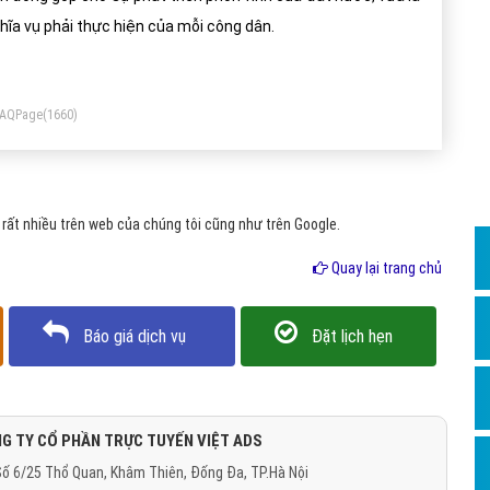
Dịch v
hĩa vụ phải thực hiện của mỗi công dân.
Hỏi đ
Hỏi đ
FAQPage
(1660)
Hỏi đá
Hỏi đá
Hỏi đ
ất nhiều trên web của chúng tôi cũng như trên Google.
Hỏi đá
Quay lại trang chủ
Hỏi đá
Quảng
Báo giá dịch vụ
Đặt lịch hẹn
Dịch v
Dịch v
Dịch v
G TY CỔ PHẦN TRỰC TUYẾN VIỆT ADS
ố 6/25 Thổ Quan, Khâm Thiên, Đống Đa, TP.Hà Nội
Dịch v