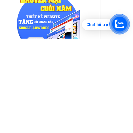
Chat hỗ trợ
Tìm công ty thiết kế website uy tín, chuyên
nghiệp tại Hà Nội là rất khó cho khách hàng.
VietAds xin giới thiệu công ty thiết kế Viet
XEM CHI TIẾT