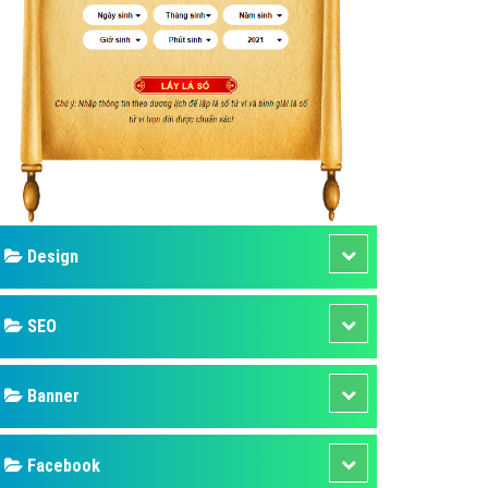
ụ Domain & Hosting
áp phần mềm
áp quảng cáo TVC
p quảng cáo mobile
p quảng cáo Online
áp quảng cáo Skype
p Domain & Hosting
Design
p viết bài Marketing
 cáo Youtube
SEO
ụ quảng cáo Youtube
ụ quảng cáo Cốc Cốc
Banner
ụ quảng cáo Tiktok
Facebook
ụ quảng cáo Zalo