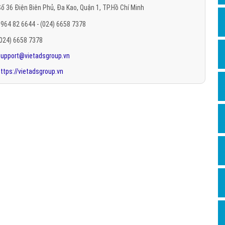
ố 36 Điện Biên Phủ, Đa Kao, Quận 1, TP.Hồ Chí Minh
Hỏi đ
964 82 6644 - (024) 6658 7378
Thiết 
(024) 6658 7378
Quảng
support@vietadsgroup.vn
Quảng
ttps://vietadsgroup.vn
Định n
Nghĩa l
Phần 