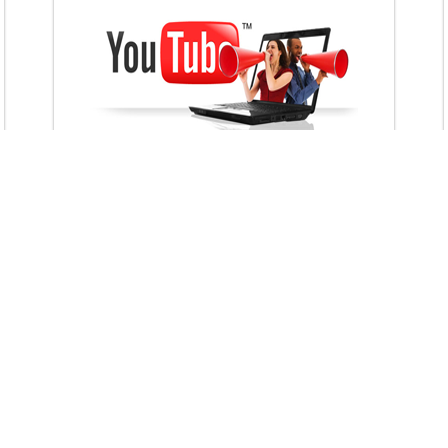
VietAds với đội ngũ chuyên viên tư ấn am
hiểu về chiến dịch quảng cáo Youtube sẽ tư
vấn bạn giải pháp tối ưu, hiệu quả nhất
XEM CHI TIẾT