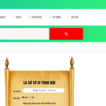
 ADS
SEO
DESIGN
STORE
BLOG
ner
 cáo Mobile
SEO Website
Thiết kế Web
nner
p quảng cáo Instagram
Dịch vụ SEO Website
Thiết kế Website
 cáo Zalo
Hỏi đáp SEO Google
Danh sách Website
 cáo Instagram
Thiết kế Landing Page
cáo Online
Dịch vụ thiết kế Website
 cáo Skype
Hỏi đáp Website
 cáo TVC
 cáo Cốc Cốc
mềm ứng dụng hay