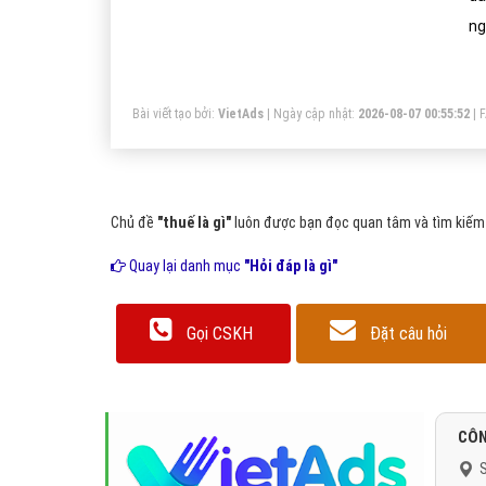
ng
Bài viết tạo bởi:
VietAds
| Ngày cập nhật:
2026-08-07 00:55:52
|
Chủ đề
"thuế là gì"
luôn được bạn đọc quan tâm và tìm kiếm r
Quay lại danh mục
"Hỏi đáp là gì"
Gọi CSKH
Đặt câu hỏi
CÔN
S