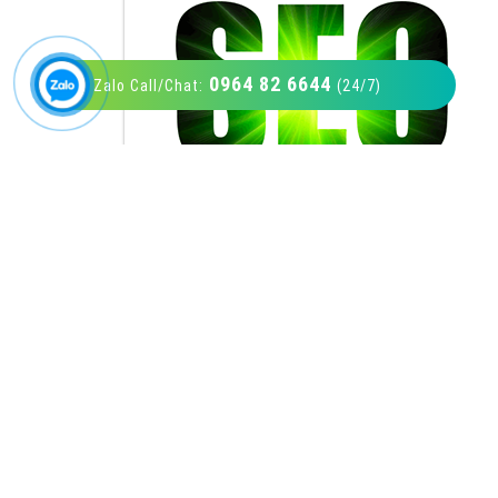
0964 82 6644
Zalo Call/Chat:
(24/7)
VietAds với đội ngũ SEOer giàu kinh nghiệm
được đào tạo bài bản tại các trung tâm SEO
lớn như: Litado, Inet, Vietmoz, Vinalink
XEM CHI TIẾT