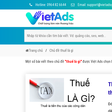
Hotline: 0964 82 6644
Email: support@vietads
Trang chủ
Chủ đề thuế là gì
Một số bài viết theo chủ đề
"thuế là gì"
được Việt Ads chọn lọ
T
t
Đó
dâ