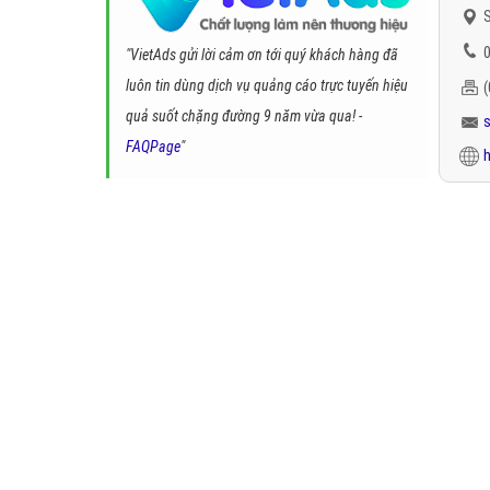
S
0
"VietAds gửi lời cảm ơn tới quý khách hàng đã
luôn tin dùng dịch vụ quảng cáo trực tuyến hiệu
quả suốt chặng đường 9 năm vừa qua! -
FAQPage
"
h