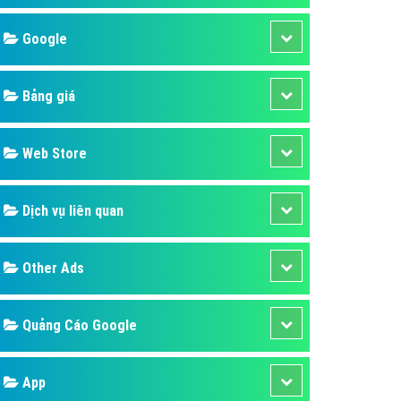
áp quảng cáo Youtube
Google
kế ứng dụng
 cáo Cốc Cốc hiệu quả
Bảng giá
 cáo Zalo chuyên nghiệp
ghĩa
Web Store
à gì
Dịch vụ liên quan
mềm ứng dụng hay
Other Ads
Quảng Cáo Google
App