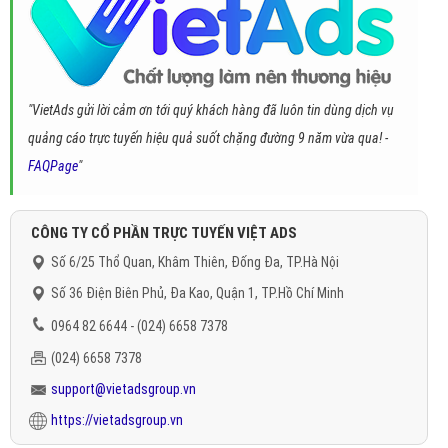
"VietAds gửi lời cảm ơn tới quý khách hàng đã luôn tin dùng dịch vụ
quảng cáo trực tuyến hiệu quả suốt chặng đường 9 năm vừa qua! -
FAQPage
"
CÔNG TY CỔ PHẦN TRỰC TUYẾN VIỆT ADS
Số 6/25 Thổ Quan, Khâm Thiên, Đống Đa, TP.Hà Nội
Số 36 Điện Biên Phủ, Đa Kao, Quận 1, TP.Hồ Chí Minh
0964 82 6644 - (024) 6658 7378
(024) 6658 7378
support@vietadsgroup.vn
https://vietadsgroup.vn