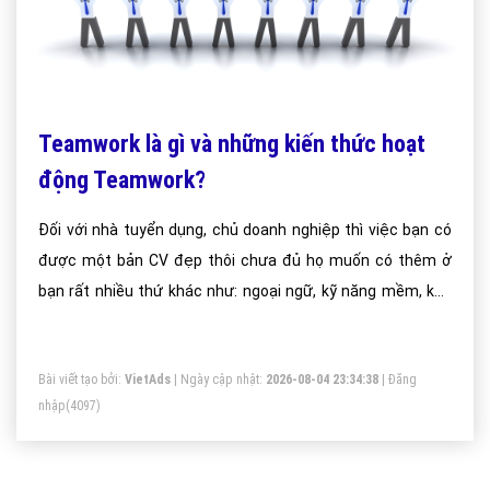
Teamwork là gì và những kiến thức hoạt
động Teamwork?
Đối với nhà tuyển dụng, chủ doanh nghiệp thì việc bạn có
được một bản CV đẹp thôi chưa đủ họ muốn có thêm ở
bạn rất nhiều thứ khác như: ngoại ngữ, kỹ năng mềm, khả
năng tin học, tư duy, kỹ năng làm việc nhóm (Teamwork)
thậm chí có những vị trí còn yêu cầu cả mối quan hệ xã hội
Bài viết tạo bởi:
VietAds
| Ngày cập nhật:
2026-08-04 23:34:38
|
Đăng
mà bạn có hiện tại có khá nhiều bạn sinh viên chưa biết
nhập
(4097)
Làm việc nhóm là gì dẫn tới mất điểm trong mắt nhà tuyển
dụng nhất là nhà tuyển dụng nước ngoài.