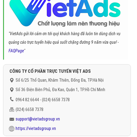
"VietAds gửi lời cảm ơn tới quý khách hàng đã luôn tin dùng dịch vụ
quảng cáo trực tuyến hiệu quả suốt chặng đường 9 năm vừa qua! -
FAQPage
"
CÔNG TY CỔ PHẦN TRỰC TUYẾN VIỆT ADS
Số 6/25 Thổ Quan, Khâm Thiên, Đống Đa, TP.Hà Nội
Số 36 Điện Biên Phủ, Đa Kao, Quận 1, TP.Hồ Chí Minh
0964 82 6644 - (024) 6658 7378
(024) 6658 7378
support@vietadsgroup.vn
https://vietadsgroup.vn